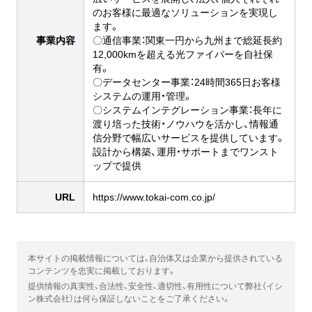
のお客様に最適なソリューションを実現し
ます。
事業内容
〇通信事業：関東一円から九州まで総延長約
12,000kmを超える光ファイバーを自社保
有。
〇データセンター事業：24時間365日お客様
システムの運用・管理。
〇システムインテグレーション事業：長年に
渡り培った技術・ノウハウを活かし、情報通
信分野で幅広いサービスを提供しています。
設計から構築、運用・サポートまでワンスト
ップで提供
URL
https://www.tokai-com.co.jp/
本サイトの掲載情報については、自治体又は企業から提供されている
コンテンツを忠実に掲載しております。
提供情報の真実性、合法性、安全性、適切性、有用性について弊社（イシ
ン株式会社）は何ら保証しないことをご了承ください。