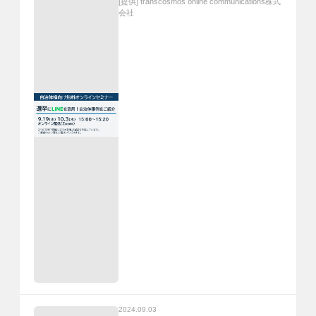
[提供]
transcosmos online communications株式
会社
2024.09.03