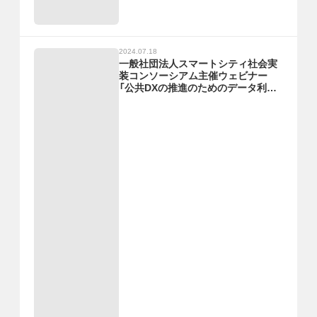
2024.07.18
一般社団法人スマートシティ社会実
装コンソーシアム主催ウェビナー
「公共DXの推進のためのデータ利活
用の実践とデータ連携基盤の整備ビ
ジョン」