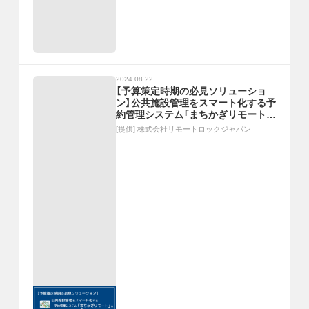
2024.08.22
【予算策定時期の必見ソリューショ
ン】公共施設管理をスマート化する予
約管理システム「まちかぎリモート」
＆スマートロック「RemoteLOCK」
[提供]
株式会社リモートロックジャパン