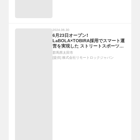
2024.06.30
6月23日オープン！
LaBOLA×TOBIRA採用でスマート運
営を実現した ストリートスポーツの
新拠点「エアリススケートパーク太
群馬県太田市
田」〜パリオリンピック目前、スポー
[提供]
株式会社リモートロックジャパン
ツ振興と地域活性化を加速〜