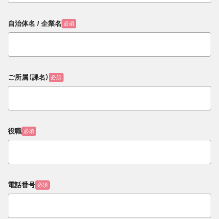
自治体名 / 企業名
必須
ご所属（課名）
必須
役職
必須
電話番号
必須