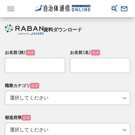
資料ダウンロード
お名前（姓）
お名前（名）
必須
必須
職業カテゴリ
必須
都道府県
必須