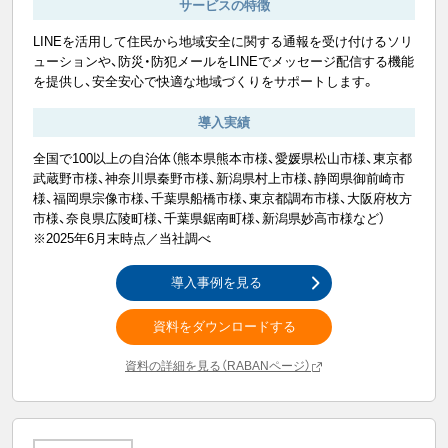
サービスの特徴
LINEを活用して住民から地域安全に関する通報を受け付けるソリ
ューションや、防災・防犯メールをLINEでメッセージ配信する機能
を提供し、安全安心で快適な地域づくりをサポートします。
導入実績
全国で100以上の自治体（熊本県熊本市様、愛媛県松山市様、東京都
武蔵野市様、神奈川県秦野市様、新潟県村上市様、静岡県御前崎市
様、福岡県宗像市様、千葉県船橋市様、東京都調布市様、大阪府枚方
市様、奈良県広陵町様、千葉県鋸南町様、新潟県妙高市様など）
※2025年6月末時点／当社調べ
導入事例を見る
資料をダウンロードする
資料の詳細を見る（RABANページ）