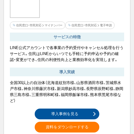
住民窓口・市民対応
マイナンバー
住民窓口・市民対応
電子申請
サービスの特徴
LINE公式アカウントで各事業の予約受付やキャンセル処理を行う
サービス。住民はLINEからいつでも手軽に予約申込や予約の確
認・変更ができ、住民の利便性向上と業務効率化を実現します。
導入実績
全国30以上の自治体（北海道紋別市様、山形県酒田市様、茨城県水
戸市様、神奈川県藤沢市様、新潟県妙高市様、長野県辰野町様、静岡
県三島市様、三重県明和町様、福岡県飯塚市様、熊本県荒尾市様な
ど）
導入事例を見る
資料をダウンロードする