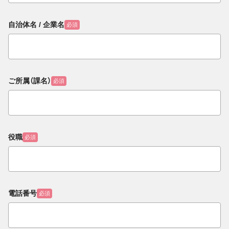
自治体名 / 企業名
必須
ご所属（課名）
必須
役職
必須
電話番号
必須