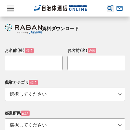
資料ダウンロード
お名前（姓）
お名前（名）
必須
必須
職業カテゴリ
必須
都道府県
必須