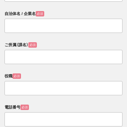
自治体名 / 企業名
必須
ご所属（課名）
必須
役職
必須
電話番号
必須