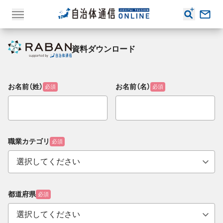
資料ダウンロード
お名前（姓）
お名前（名）
必須
必須
職業カテゴリ
必須
都道府県
必須