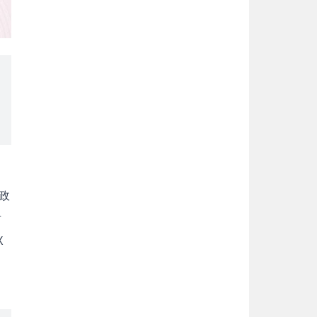
政
対
X