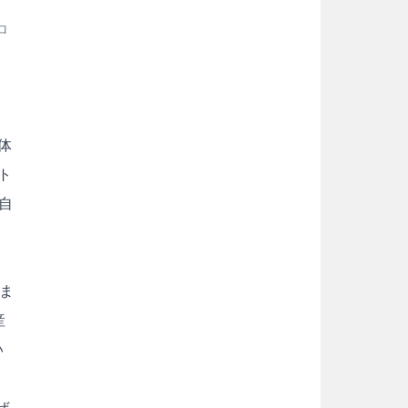
ロ
体
ト
自
きま
産
い
ぜ