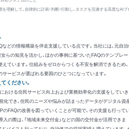
、自動音声対応システムのこと
標を理解して、自律的に計画・判断・行動し、タスクを完遂する高度なAIプ
。
AQなどの情報構築を伴走支援している点です。当社には、元自治
彼女らの知見を活かし、ほかの事例に基づいたFAQのテンプレー
整えています。仕組みをゼロからつくる不安を解消できるため、
のサービスが選ばれる要因のひとつになっています。
えてください。
対応業務における住民サービス向上および業務効率化の支援をしてい
可視化でき、住民のニーズや悩みが詰まったデータがデジタル資
HPのFAQの改善を図っていくことが可能で、その支援も行って
ター』の導入の際は、「地域未来交付金」などの国の交付金が活用できま
アドバイスも行っており、自治体での採択実績も増えています。