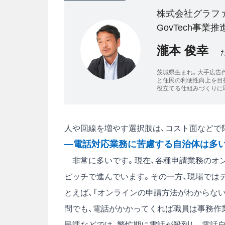
株式会社グラフ
GovTech事業推進部
瀧本 俊幸
茨城県生まれ。大手広告
と住民の利便性向上を目
役立てる仕組みづくりに
人や回線を増やす選択肢は、コスト面などで
―電話対応業務に苦慮する自治体は多
非常に多いです。現在、各種申請業務のオン
ピッチで進んでいます。その一方、現場では
とえば、「オンラインの申請方法がわからな
問でも、電話がかかってくれば職員は事務作
民課などでは、繁忙期に電話が殺到し、電話