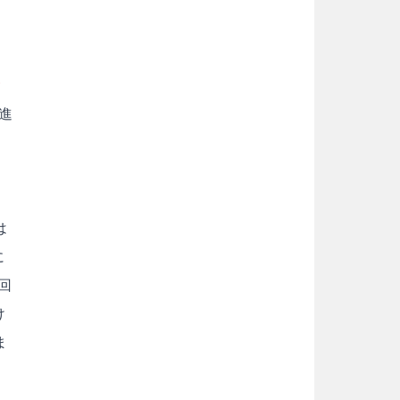
進
、
は
に
回
け
ま