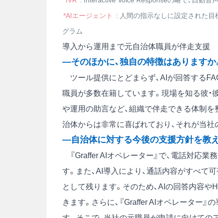
*IVR
: Interactive Voice Responseの略で
*AIエージェント
: 人間の指示なしに設定された目
グラム
導入から運用まで元自治体職員が伴走支援
―そのほかに、独自の特徴はありますか
ツール提供にとどまらず、AIが回答するF
職員が多数在籍しています。現場を知る彼・
や運用の助言など、組織で伴走できる体制を
治体からは非常に喜ばれており、それが当社
―自治体に対する今後の支援方針を教
『Graffer AIオペレーター』で、電話
す。また、AI導入により、通話内容がすべて
として残ります。そのため、AIの回答内容や
きます。さらに、『Graffer AIオペレー
す。そこで、当社の元職員が申請に向けての