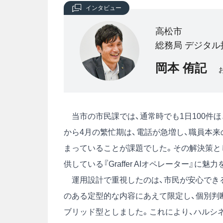
インタビュー
高松市
総務局 デジタル
岡本 侑記
当市の市民課では、通常時でも1日100件
から4月の繁忙期は、電話が急増し、職員本
まっていることが課題でした。その解決策と
供している『Graffer AIオペレーター』に
運用設計で重視したのは、市民が安心できる「
のある定型的な内容にあえて限定し、個別判
ブリッド型としました。これにより、ハルシ