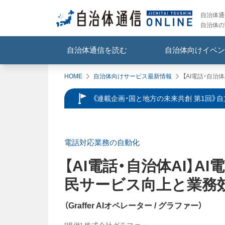
自治体通信
自治体の
自治体通信を読む
自治体向けイベン
HOME
自治体向けサービス最新情報
【AI電話・自治
《連載企画・国と地方の未来共創 第1回》
電話対応業務の自動化
【AI電話・自治体AI】
AI
民サービス向上と業務
（
Graffer AIオペレーター
/ グラファー
）