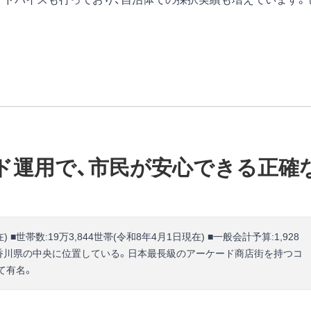
ド運用で、市民が安心できる正確
在) ■世帯数:19万3,844世帯(令和8年4月1日現在) ■一般会計予算:1,928
 ■概要:香川県の中央に位置している。日本最長級のアーケード商店街を持つコ
て有名。