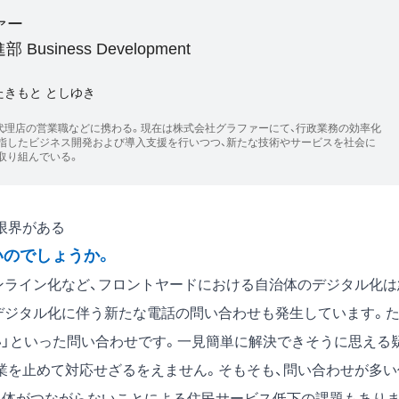
ァー
 Business Development
たきもと としゆき
代理店の営業職などに携わる。現在は株式会社グラファーにて、行政業務の効率化
指したビジネス開発および導入支援を行いつつ、新たな技術やサービスを社会に
取り組んでいる。
限界がある
いのでしょうか。
ライン化など、フロントヤードにおける自治体のデジタル化は
デジタル化に伴う新たな電話の問い合わせも発生しています。
い」といった問い合わせです。一見簡単に解決できそうに思える
業を止めて対応せざるをえません。そもそも、問い合わせが多い
自体がつながらないことによる住民サービス低下の課題もあり