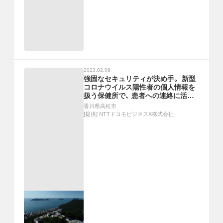
2023.02.09
強固なセキュリティが決め手。 新型
コロナウイルス陽性者の個人情報を
扱う保健所で、 患者への連絡に活用
し、「第7波」を乗り切る
香川県高松市
[提供]
NTTドコモビジネスX株式会社