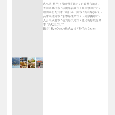
ジェクトをスタート。同アライアン
広島県(県庁)
/
長崎県長崎市
/
宮崎県宮崎市
/
スに参加する15自治体の魅力をショ
香川県高松市
/
福岡県福岡市
/
兵庫県神戸市
/
ートムービーで発信
福岡県北九州市
/
山口県下関市
/
岡山県(県庁)
/
兵庫県姫路市
/
熊本県熊本市
/
大分県由布市
/
大分県別府市
/
佐賀県武雄市
/
鹿児島県鹿児島
市
/
鳥取県(県庁)
[提供]
ByteDance株式会社 / TikTok Japan