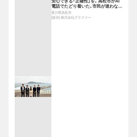
安心できる「正確性」を。高松市がAI
電話でたどり着いた、市民が迷わない
ための最適解
香川県高松市
[提供]
株式会社グラファー