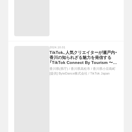
2024.10.01
TikTok、人気クリエイターが瀬戸内・
香川の知られざる魅力を発信する
「TikTok Connect By Tourism 〜瀬
戸内の魅力発信・裏瀬戸芸プロジェク
香川県(県庁)
/
香川県高松市
/
香川県小豆島町
ト〜」を開催！
[提供]
ByteDance株式会社 / TikTok Japan