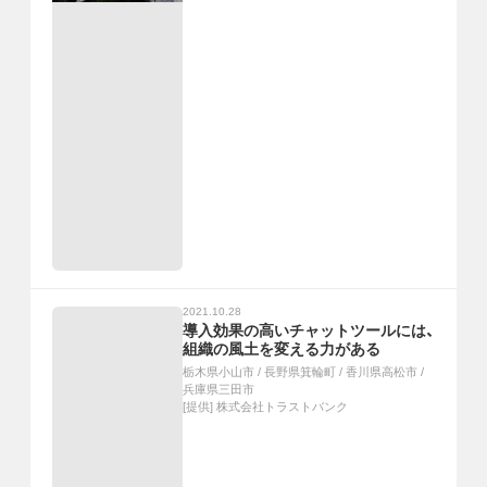
2021.10.28
導入効果の高いチャットツールには、
組織の風土を変える力がある
栃木県小山市
/
長野県箕輪町
/
香川県高松市
/
兵庫県三田市
[提供]
株式会社トラストバンク