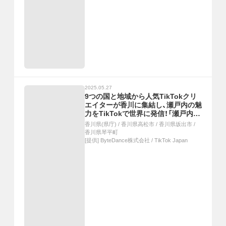
2025.05.27
9つの国と地域から人気TikTokクリ
エイターが香川に集結し、瀬戸内の魅
力をTikTokで世界に発信！「瀬戸内国
際芸術祭2025」に合わせて開催され
香川県(県庁)
/
香川県高松市
/
香川県坂出市
/
た「TikTok Connect By Tourism 〜
香川県琴平町
瀬戸内の魅力発信・裏瀬戸芸プロジェ
[提供]
ByteDance株式会社 / TikTok Japan
クト〜」開催レポート（後編）