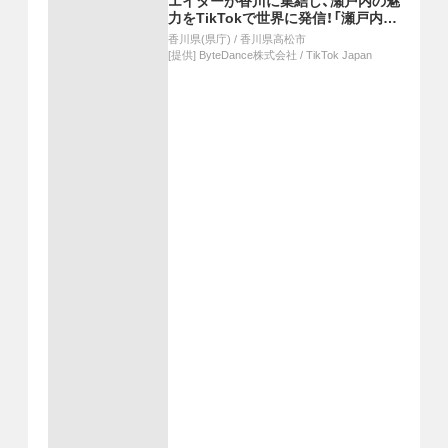
エイターが香川に集結し、瀬戸内の魅
力をTikTokで世界に発信！「瀬戸内国
際芸術祭2025」に合わせて開催され
香川県(県庁)
/
香川県高松市
た「TikTok Connect By Tourism 〜
[提供]
ByteDance株式会社 / TikTok Japan
瀬戸内の魅力発信・裏瀬戸芸プロジェ
クト〜」開催レポート（前編）