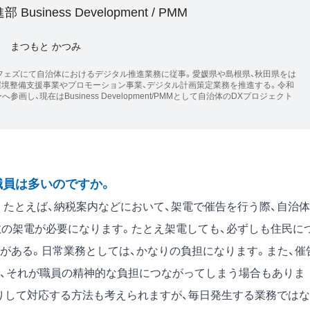
Business Development / PMM
まつもと かつみ
フェズにて自治体におけるデジタル推進業務に従事。愛媛県や島根県、秋田県をは
環境整備支援事業やプロモーション事業、デジタル計画策定業務を推進する。令和
画し、現在はBusiness Development/PMMとして自治体のDXプロジェクト
職員は多いのですか。
たとえば、納税案内などにおいて、架電で催告を行う際、自治体
数の架電が必要になります。たとえ架電しても、必ずしも住民に
がある。日常業務としては、かなりの負担になります。また、催
、それが職員の精神的な負担につながってしまう場合もありま
たりして対応する方法も考えられますが、毎日発生する業務ではな