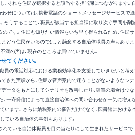
し、それを住民が選択すると該当する担当課につながります。
合わせについては、携帯電話のショートメッセージサービスで適
す。そうすることで、職員が該当する担当課に取り次ぐ手間を削
るのです。住民も知りたい情報をいち早く得られるため、住民サ
とまどう住民がいるのでは」と懸念する自治体職員の声もありま
ら不満の声は、現在のところは届いていません。
かせてください。
で、自治体職員の電話対応における業務効率化を支援していきたいと考
ってきた実績から、住民が音声案内で迷うことがないようなシナ
グデータをもとにしてシナリオを改善したり、架電の場合はつな
た、一斉発信によって直接自治体への問い合わせが一気に増え
ています。さらに納税案内の催告だけでなく、図書館における
している自治体の事例もあります。
されている自治体職員を目の当たりにして生まれたサービスで