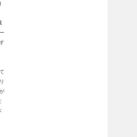
自
減
ー
す
えて
リ
が
な
本