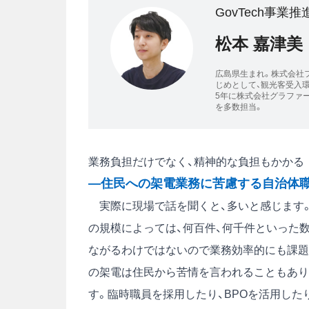
GovTech事業推進部 
松本 嘉津美
広島県生まれ。株式会社
じめとして、観光客受入
5年に株式会社グラファーへ参
を多数担当。
業務負担だけでなく、精神的な負担もかかる
―住民への架電業務に苦慮する自治体
実際に現場で話を聞くと、多いと感じます。
の規模によっては、何百件、何千件といった
ながるわけではないので業務効率的にも課題
の架電は住民から苦情を言われることもあり
す。臨時職員を採用したり、BPOを活用し