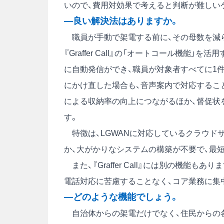
いので、費用対効果で考えると判断が難しい
―良い解決法はありますか。
職員が手動で架電する前に、その母数を減ら
『Graffer Call』の「オートコール機能
に自動発信ができ、職員が対象者すべてに1
にかけ直した場合も、音声案内で対応するこ
による収納率の向上につながるほか、督促状
す。
特徴は、LGWANに対応しているクラウド
か、大がかりなシステムの構築が不要で、最短
また、『Graffer Call』には別の機能もあり
電話対応に苦慮することなく、コア業務に集
―どのような機能でしょう。
自治体からの架電だけでなく、住民からの