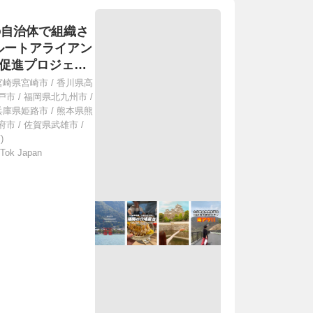
州の自治体で組織さ
ルートアライアン
光促進プロジェク
イアンスに参加す
宮崎県宮崎市
/
香川県高
ショートムービー
戸市
/
福岡県北九州市
/
兵庫県姫路市
/
熊本県熊
府市
/
佐賀県武雄市
/
)
Tok Japan