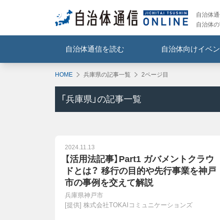
自治体通信
自治体の
自治体通信を読む
自治体向けイベン
HOME
兵庫県の記事一覧
2ページ目
「
兵庫県
」の記事一覧
2024.11.13
【活用法記事】Part1 ガバメントクラウ
ドとは？ 移行の目的や先行事業を神戸
市の事例を交えて解説
兵庫県神戸市
[提供]
株式会社TOKAIコミュニケーションズ