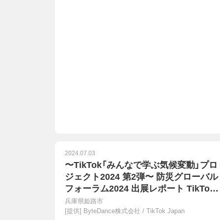
2024.07.03
〜TikTok「みんなで学ぶ気候変動」プロ
ジェクト2024 第2弾〜 防災グローバル
フォーラム2024 出展レポート TikTok
の公共政策・災害復興・防災啓発に関す
兵庫県姫路市
る取り組みを展示 人気クリエイターが
[提供]
ByteDance株式会社 / TikTok Japan