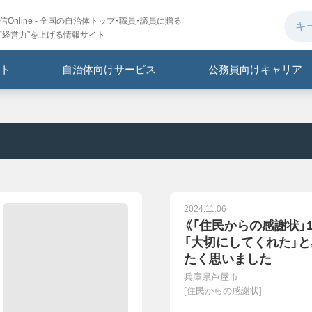
Online - 全国の自治体トップ・職員・議員に贈る
“経営力”を上げる情報サイト
ト
自治体向けサービス
公務員向けキャリア
2024.11.06
《「住民からの感謝状」
「大切にしてくれた」
たく思いました
兵庫県芦屋市
[
住民からの感謝状
]