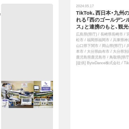
2024.05.17
集
TikTok、西日本・九
れる「西のゴールデン
ス」と連携のもと、観
トをスタート。同アラ
広島県(県庁)
/
長崎県長崎市
/
る15自治体の魅力を
松市
/
福岡県福岡市
/
兵庫県神
山口県下関市
/
岡山県(県庁)
/
で発信
本市
/
大分県由布市
/
大分県別
鹿児島県鹿児島市
/
鳥取県(県庁
[提供]
ByteDance株式会社 / Tik