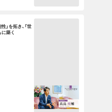
性」を拓き、「世
もに築く