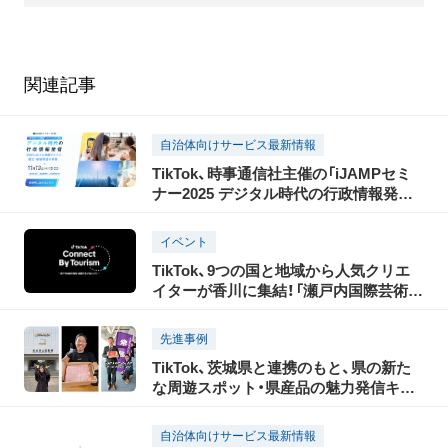
関連記事
自治体向けサービス最新情報
TikTok、時事通信社主催の「iJAMPセミ
ナー2025 デジタル時代の行政情報発信」
に協賛。パブリックセクターをはじめ、
ショート動画クリエイターや、偽・誤情報
イベント
に関する有識者の出演も決定
TikTok、9つの国と地域から人気クリエ
イターが香川に集結！「瀬戸内国際芸術祭
2025」の開催に合わせ、瀬戸内の魅力を
世界に発信する「TikTok Connect By
先進事例
Tourism」を開催！
TikTok、茨城県と連携のもと、県の新た
な周遊スポット・県産品の魅力発信キャ
ンペーンを実施、3月3日からショートム
ービーを公開
自治体向けサービス最新情報