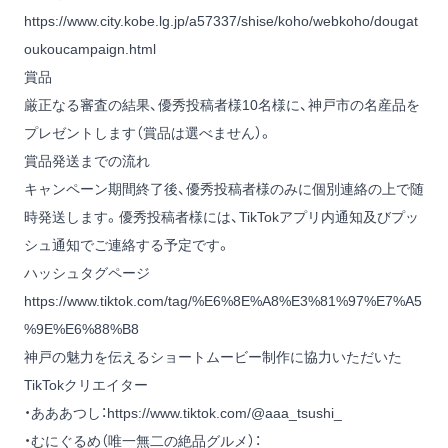
https://www.city.kobe.lg.jp/a57337/shise/koho/webkoho/dougat
oukoucampaign.html
賞品
厳正なる審査の結果、優秀投稿者様10名様に、神戸市の名産品を
プレゼントします（賞品は選べません）。
賞品発送までの流れ
キャンペーン期間終了後、優秀投稿者様のみに個別連絡の上で随
時発送します。優秀投稿者様には、TikTokアプリ内通知及びプッ
シュ通知でご連絡する予定です。
ハッシュタグページ
https://www.tiktok.com/tag/%E6%8E%A8%E3%81%97%E7%A5
%9E%E6%88%B8
神戸の魅力を伝えるショートムービー制作に協力いただいた
TikTokクリエイター
・あああつし：
https://www.tiktok.com/@aaa_tsushi_
・むにぐるめ（唯一無二の絶品グルメ）：