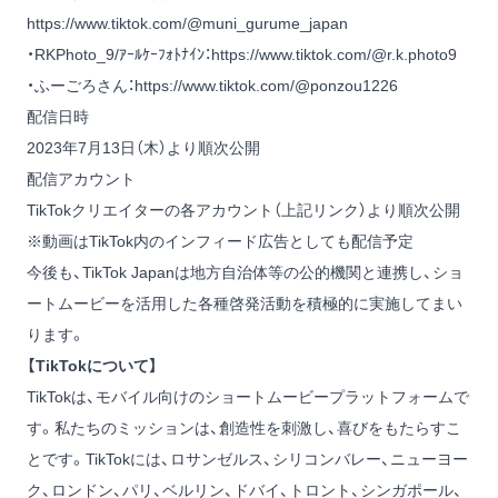
https://www.tiktok.com/@muni_gurume_japan
・RKPhoto_9/ｱｰﾙｹｰﾌｫﾄﾅｲﾝ：
https://www.tiktok.com/@r.k.photo9
・ふーごろさん：
https://www.tiktok.com/@ponzou1226
配信日時
2023年7月13日（木）より順次公開
配信アカウント
TikTokクリエイターの各アカウント（上記リンク）より順次公開
※動画はTikTok内のインフィード広告としても配信予定
今後も、TikTok Japanは地方自治体等の公的機関と連携し、ショ
ートムービーを活用した各種啓発活動を積極的に実施してまい
ります。
【TikTokについて】
TikTokは、モバイル向けのショートムービープラットフォームで
す。私たちのミッションは、創造性を刺激し、喜びをもたらすこ
とです。TikTokには、ロサンゼルス、シリコンバレー、ニューヨー
ク、ロンドン、パリ、ベルリン、ドバイ、トロント、シンガポール、