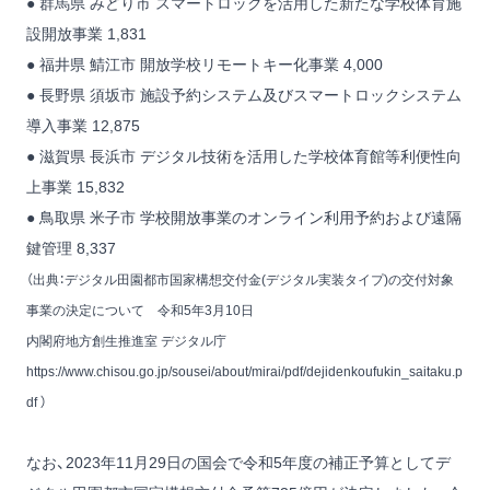
● 群馬県 みどり市 スマートロックを活用した新たな学校体育施
設開放事業 1,831
● 福井県 鯖江市 開放学校リモートキー化事業 4,000
● 長野県 須坂市 施設予約システム及びスマートロックシステム
導入事業 12,875
● 滋賀県 長浜市 デジタル技術を活用した学校体育館等利便性向
上事業 15,832
● 鳥取県 米子市 学校開放事業のオンライン利用予約および遠隔
鍵管理 8,337
（出典：デジタル田園都市国家構想交付金(デジタル実装タイプ)の交付対象
事業の決定について 令和5年3月10日
内閣府地方創生推進室 デジタル庁
https://www.chisou.go.jp/sousei/about/mirai/pdf/dejidenkoufukin_saitaku.p
df
）
なお、2023年11月29日の国会で令和5年度の補正予算としてデ