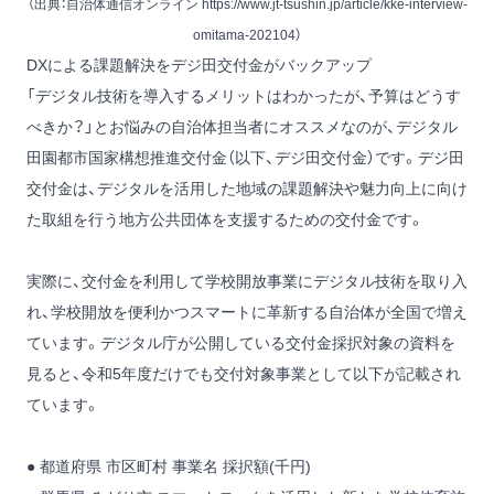
（出典：自治体通信オンライン
https://www.jt-tsushin.jp/article/kke-interview-
omitama-202104）
DXによる課題解決をデジ田交付金がバックアップ
「デジタル技術を導入するメリットはわかったが、予算はどうす
べきか？」とお悩みの自治体担当者にオススメなのが、デジタル
田園都市国家構想推進交付金（以下、デジ田交付金）です。デジ田
交付金は、デジタルを活用した地域の課題解決や魅力向上に向け
た取組を行う地方公共団体を支援するための交付金です。
実際に、交付金を利用して学校開放事業にデジタル技術を取り入
れ、学校開放を便利かつスマートに革新する自治体が全国で増え
ています。デジタル庁が公開している交付金採択対象の資料を
見ると、令和5年度だけでも交付対象事業として以下が記載され
ています。
● 都道府県 市区町村 事業名 採択額(千円)