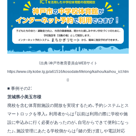
（出典：神戸市教育委員会WEBサイト
https://www.city.kobe.lg.jp/a61516/kosodate/lifelong/kaihou/kaihou_ict.htm
l）
■ 事例その2：
茨城県小美玉市様
廃校を含む体育館施設の開放を実現するため、予約システムとス
マートロックを導入。利用者からは「以前は利用の際に学校や施
設に申込みに行く必要があったのが、自宅からできて便利になっ
た」、施設管理にあたる学校側からは「鍵の受け渡しや電話対応