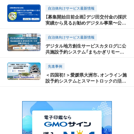
「RemoteLOCK」と予約システム「まちか
自治体向けサービス最新情報
ぎリモート」の連携で人手を介さない運
【募集開始目前企画】デジ田交付金の採択
用を実現〜
実績から見るお勧めデジタル事業〜公共
施設管理のスマート化で住民サービス向
上〜
自治体向けサービス最新情報
デジタル地方創生サービスカタログに公
共施設予約システム「まちかぎリモート」
と「RemoteLOCK」が掲載されました！
先進事例
＜四国初！＞愛媛県大洲市、オンライン施
設予約システムとスマートロックの活用
に関する実証実験を開始