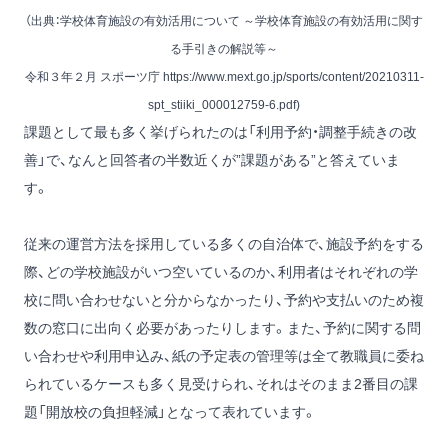
（出典：学校体育施設の有効活用について ～学校体育施設の有効活用に関す
る手引きの解説等～
令和３年２月 スポーツ庁
https://www.mext.go.jp/sports/content/20210311-
spt_stiiki_000012759-6.pdf)
課題として最も多く挙げられたのは「利用予約・調整手続きの改
善」で、なんと回答者の半数近くが”課題がある”と答えていま
す。
従来の運営方法を採用している多くの自治体で、施設予約をする
際、どの学校施設がいつ空いているのか、利用者はそれぞれの学
校に問い合わせないと分からなかったり、予約や支払いのため複
数の窓口に出向く必要があったりします。また、予約に関する問
い合わせや利用申込み、紙の予定表の管理等は全て教職員に委ね
られているケースも多く見受けられ、それはそのまま2番目の課
題「開放校の負担軽減」となって表れています。