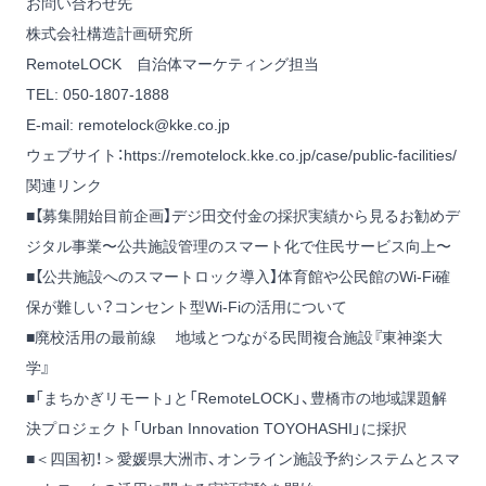
お問い合わせ先
株式会社構造計画研究所
RemoteLOCK 自治体マーケティング担当
TEL: 050-1807-1888
E-mail:
remotelock@kke.co.jp
ウェブサイト：
https://remotelock.kke.co.jp/case/public-facilities/
関連リンク
■【募集開始目前企画】デジ田交付金の採択実績から見るお勧めデ
ジタル事業〜公共施設管理のスマート化で住民サービス向上〜
■【公共施設へのスマートロック導入】体育館や公民館のWi-Fi確
保が難しい？コンセント型Wi-Fiの活用について
■廃校活用の最前線 地域とつながる民間複合施設『東神楽大
学』
■「まちかぎリモート」と「RemoteLOCK」、豊橋市の地域課題解
決プロジェクト「Urban Innovation TOYOHASHI」に採択
■＜四国初！＞愛媛県大洲市、オンライン施設予約システムとスマ