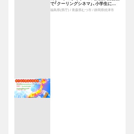
で「クーリングシネマ」、小学生にラ
ンドセル背あてパッド等を配布
福島県(県庁)
/
青森県むつ市
/
静岡県焼津市