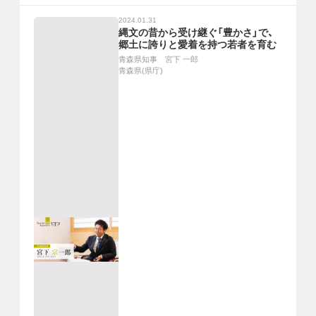
2024.01.31
縄文の昔から受け継ぐ「豊かさ」で、
郷土に誇りと愛着を持つ若者を育む
青森県知事 宮下 一郎
青森県(県庁)