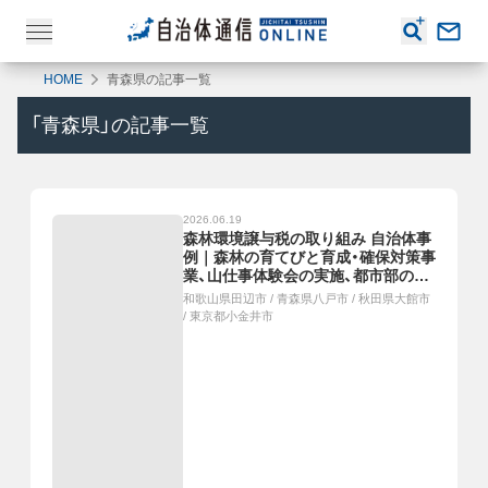
HOME
青森県の記事一覧
「
青森県
」の記事一覧
2026.06.19
森林環境譲与税の取り組み 自治体事
例｜森林の育てびと育成・確保対策事
業、山仕事体験会の実施、都市部の児
童と交流する「絆事業」を実施、こど
和歌山県田辺市
/
青森県八戸市
/
秋田県大館市
もたちへの林業体験
/
東京都小金井市