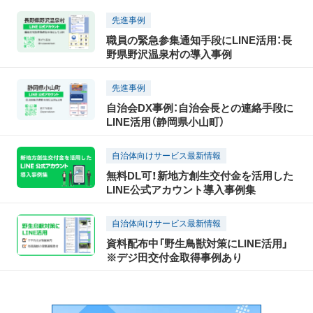
実績値をご紹介セミナー｜8/5(水)15時開
催(無料)
先進事例
職員の緊急参集通知手段にLINE活用：長
野県野沢温泉村の導入事例
先進事例
自治会DX事例：自治会長との連絡手段に
LINE活用（静岡県小山町）
自治体向けサービス最新情報
無料DL可！新地方創生交付金を活用した
LINE公式アカウント導入事例集
自治体向けサービス最新情報
資料配布中「野生鳥獣対策にLINE活用」
※デジ田交付金取得事例あり