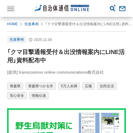
HOME
先進事例
「クマ目撃通報受付＆出没情報案内にLINE活用」資料配布中
先進事例
2025.11.04
「クマ目撃通報受付＆出没情報案内にLINE活
用」資料配布中
[提供] transcosmos online communications株式会社
青森県
青森県つがる市
5万人未満
広報
住民生活
安心安全
情報伝達