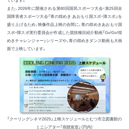
ています。
また、2026年に開催される第80回国民スポーツ大会・第25回全
国障害者スポーツ大会「青の煌めき あおもり国スポ・障スポ」を
盛り上げるため、映像作品上映の合間に、青の煌めきあおもり国
スポ・障スポ実行委員会が作成した競技種目紹介動画「Go!Go!煌
めきチャレンジャー」シリーズや、青の煌めきダンス動画も大画
面で上映しています。
「クーリングシネマ2025」上映スケジュールとむつ市立図書館の
ミニシアター「視聴覚室」（円内）