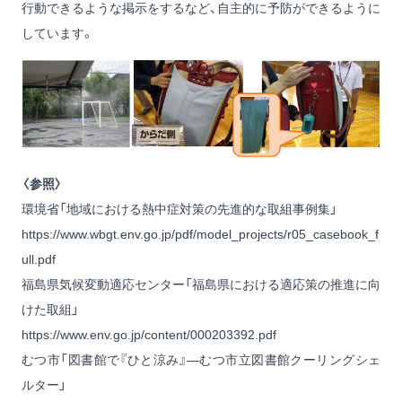
行動できるような掲示をするなど、自主的に予防ができるように
しています。
〈参照〉
環境省「地域における熱中症対策の先進的な取組事例集」
https://www.wbgt.env.go.jp/pdf/model_projects/r05_casebook_f
ull.pdf
福島県気候変動適応センター「福島県における適応策の推進に向
けた取組」
https://www.env.go.jp/content/000203392.pdf
むつ市「図書館で『ひと涼み』―むつ市立図書館クーリングシェ
ルター」