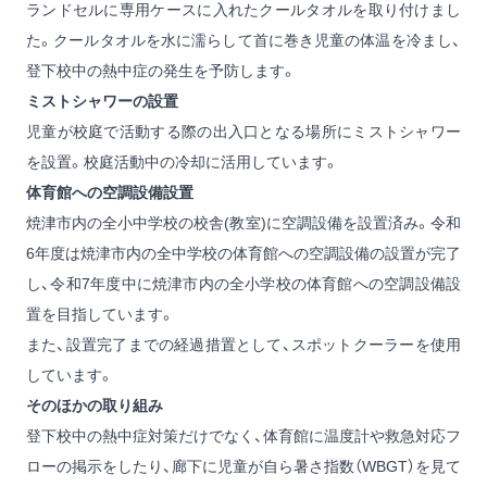
ランドセルに専用ケースに入れたクールタオルを取り付けまし
た。クールタオルを水に濡らして首に巻き児童の体温を冷まし、
登下校中の熱中症の発生を予防します。
ミストシャワーの設置
児童が校庭で活動する際の出入口となる場所にミストシャワー
を設置。校庭活動中の冷却に活用しています。
体育館への空調設備設置
焼津市内の全小中学校の校舎(教室)に空調設備を設置済み。令和
6年度は焼津市内の全中学校の体育館への空調設備の設置が完了
し、令和7年度中に焼津市内の全小学校の体育館への空調設備設
置を目指しています。
また、設置完了までの経過措置として、スポットクーラーを使用
しています。
そのほかの取り組み
登下校中の熱中症対策だけでなく、体育館に温度計や救急対応フ
ローの掲示をしたり、廊下に児童が自ら暑さ指数（WBGT）を見て