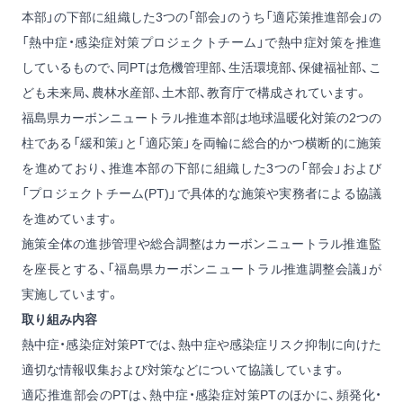
本部」の下部に組織した3つの「部会」のうち「適応策推進部会」の
「熱中症・感染症対策プロジェクトチーム」で熱中症対策を推進
しているもので、同PTは危機管理部、生活環境部、保健福祉部、こ
ども未来局、農林水産部、土木部、教育庁で構成されています。
福島県カーボンニュートラル推進本部は地球温暖化対策の2つの
柱である「緩和策」と「適応策」を両輪に総合的かつ横断的に施策
を進めており、推進本部の下部に組織した3つの「部会」および
「プロジェクトチーム(PT)」で具体的な施策や実務者による協議
を進めています。
施策全体の進捗管理や総合調整はカーボンニュートラル推進監
を座長とする、「福島県カーボンニュートラル推進調整会議」が
実施しています。
取り組み内容
熱中症・感染症対策PTでは、熱中症や感染症リスク抑制に向けた
適切な情報収集および対策などについて協議しています。
適応推進部会のPTは、熱中症・感染症対策PTのほかに、頻発化・