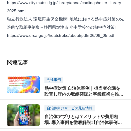
https://www.city.mutsu.lg.jp/library/annai/coolingshelter_library_
2025.html
独立行政法人 環境再生保全機構「地域における熱中症対策の先
進的な取組事例集～静岡県焼津市 小中学校での熱中症対策」
https://www.erca.go.jp/heatstroke/about/pdf/r06/08_05.pdf
関連記事
先進事例
熱中症対策 自治体事例｜担当者会議を
設置し庁内の取組確認と事業連携を推
進、小学校児童にオリジナル日傘を配
布、独自の熱中症警戒アラートを発表
自治体向けサービス最新情報
自治体アプリとは？メリットや費用相
場、導入事例を徹底解説！【自治体事例の
教科書】