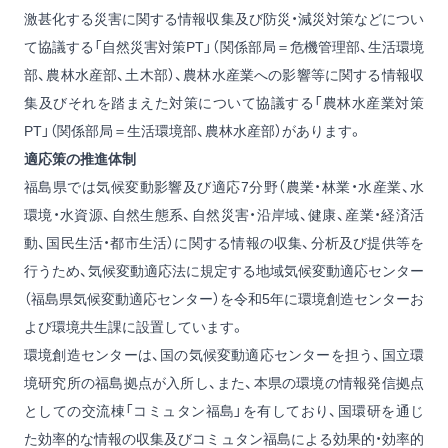
激甚化する災害に関する情報収集及び防災・減災対策などについ
て協議する「自然災害対策PT」（関係部局＝危機管理部、生活環境
部、農林水産部、土木部）、農林水産業への影響等に関する情報収
集及びそれを踏まえた対策について協議する「農林水産業対策
PT」（関係部局＝生活環境部、農林水産部）があります。
適応策の推進体制
福島県では気候変動影響及び適応7分野（農業・林業・水産業、水
環境・水資源、自然生態系、自然災害・沿岸域、健康、産業・経済活
動、国民生活・都市生活）に関する情報の収集、分析及び提供等を
行うため、気候変動適応法に規定する地域気候変動適応センター
（福島県気候変動適応センター）を令和5年に環境創造センターお
よび環境共生課に設置しています。
環境創造センターは、国の気候変動適応センターを担う、国立環
境研究所の福島拠点が入所し、また、本県の環境の情報発信拠点
としての交流棟「コミュタン福島」を有しており、国環研を通じ
た効率的な情報の収集及びコミュタン福島による効果的・効率的