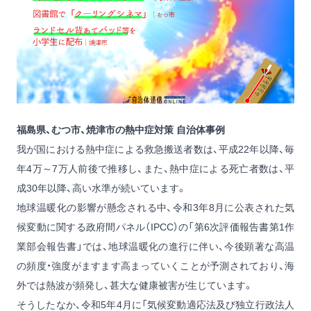
福島県、むつ市、焼津市の熱中症対策 自治体事例
我が国における熱中症による救急搬送者数は、平成22年以降、毎
年4万～7万人前後で推移し、また、熱中症による死亡者数は、平
成30年以降、高い水準が続いています。
地球温暖化の影響が懸念される中、令和3年8月に公表された気
候変動に関する政府間パネル（IPCC）の「第6次評価報告書第1作
業部会報告書」では、地球温暖化の進行に伴い、今後顕著な高温
の頻度・強度がますます高まっていくことが予測されており、海
外では熱波が頻発し、甚大な健康被害が生じています。
そうしたなか、令和5年4月に「気候変動適応法及び独立行政法人