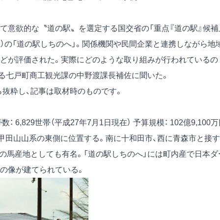
て意欲的な〝道の駅〟を選定する国交省の「重点『道の駅』候補
）の「道の駅しちのへ」。関係機関や民間企業と連携しながら地
どが評価された。実際にどのような取り組みが行われているの
る七戸町商工観光課の中野渡課長補佐に聞いた。
）から抜粋し、記事は取材時のものです。
数： 6,829世帯（平成27年7月1日現在）
予算規模： 102億9,100
八甲田山山系の東側に位置する。南に十和田市、西に青森市と接す
北の馬産地としても有名。「道の駅しちのへ」には町内産で日本ダ
の像が建てられている。