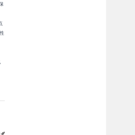
保
点
性
化
げ