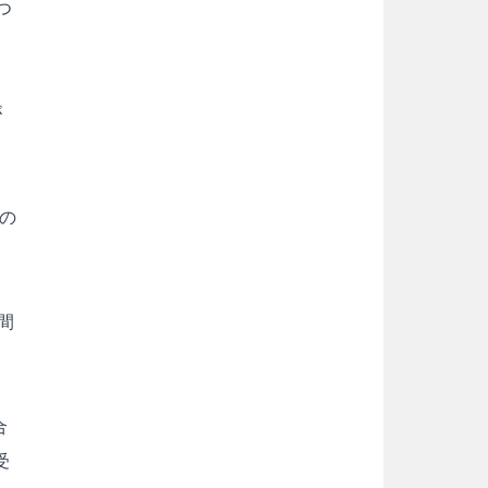
つ
が
の
間
合
受