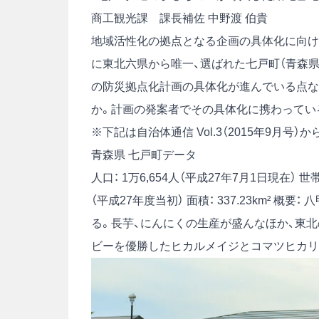
商工観光課 課長補佐 中野渡 伯貴
地域活性化の拠点となる企画の具体化に向け
に東北六県から唯一、選ばれた七戸町（青森県
の防災拠点化計画の具体化が進んでいる点な
か。計画の発案者でその具体化に携わってい
※下記は自治体通信 Vol.3（2015年9月号
青森県 七戸町データ
人口： 1万6,654人（平成27年7月1日現在）
世帯
（平成27年度当初）
面積： 337.23km²
概要： 
る。長芋、にんにくの生産が盛んなほか、東
ビーを優勝したヒカルメイジとコマツヒカリ