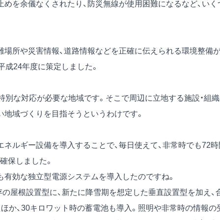
止めを余儀なくされたり、防災無線が使用困難になるなど、いく
難場所や災害情報、道路情報などを正確に伝えられる環境整備
平成24年度に策定しました。
、特別な対応が必要な地域です。そこで周辺に立地する施設・組織
い地域づくりを目指そうというわけです。
ネルギー設備を導入することで、毎日使えて、非常時でも72時
確保しました。
も有効な独立型電源システムを導入したのですね。
の屋根設置型に、新たに降雪期を想定した垂直設置型を加え、
ほか、30キロワット時の蓄電池も導入。照明や非常時の情報の