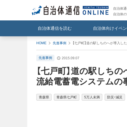
自治体通信
自治体の
自治体通信を読む
自治体向けイベン
HOME
先進事例
【七戸町】道の駅しちのへが導入し
先進事例
2015.09.07
【七戸町】道の駅しちの
流給電蓄電システムの
青森県
青森県七戸町
5万人未満
防災・減災