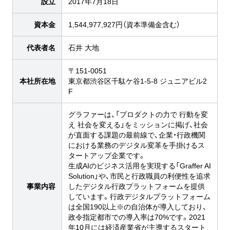
設立
2017年7月18日
資本金
1,544,977,927円（資本準備金含む）
代表者名
石井 大地
〒151-0051
本社所在地
東京都渋谷区千駄ケ谷1-5-8 ジュニアビル2
F
グラファーは、「プロダクトの力で 行動を変
え 社会を変える」をミッションに掲げ、社会
が直面する課題の最前線で、企業・行政機関
における業務のデジタル変革を手掛けるス
タートアップ企業です。
生成AIのビジネス活用を実現する「Graffer AI
Solution」や、市民と行政職員の利便性を追求
事業内容
したデジタル行政プラットフォームを提供
しています。行政デジタルプラットフォーム
は全国190以上※の自治体が導入しており、
政令指定都市での導入率は70%です。2021
年10月には経済産業省が主導するスタート