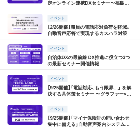
定オンライン連携DXセミナー〜福島県
いわき市登壇〜
イベント
【2/26開催】職員の電話応対負荷を軽減。
自動音声応答で実現するカスハラ対策
イベント
自治体DXの最前線 DX推進に役立つ3つ
の最新セミナー開催情報
イベント
【9/25開催】「電話対応、もう限界…」 を解
決する具体策セミナー 〜グラファー×ガ
バメイツ共催〜
イベント
【9/25開催】「マイナ保険証の問い合わせ
集中に備える」自動音声案内システム説
明会