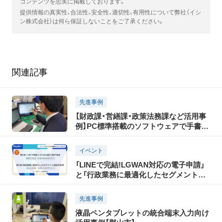
コンテンツを忠実に掲載しております。
提供情報の真実性、合法性、安全性、適切性、有用性について弊社（イシ
ン株式会社）は何ら保証しないことをご了承ください。
関連記事
先進事例
【財政課・営繕課・政策法務課など活用事
例】PC標準搭載のソフトウェアで手書き
業務をペーパーレス化
イベント
「LINEで完結!LGWAN対応の電子申請」
と「行政業務に最適化したセグメント配
信の応用」をテーマにスマート公共ラボ
活用事例セミナーを5月に開催
先進事例
液晶ペンタブレットの統合端末入力向け