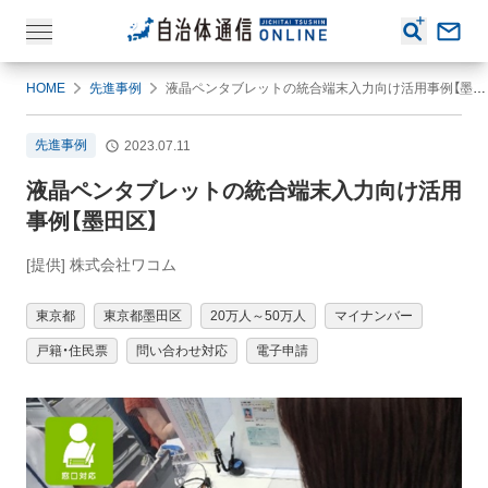
HOME
先進事例
液晶ペンタブレットの統合端末入力向け活用事例【墨田区】
先進事例
2023.07.11
液晶ペンタブレットの統合端末入力向け活用
事例【墨田区】
[提供] 株式会社ワコム
東京都
東京都墨田区
20万人～50万人
マイナンバー
戸籍・住民票
問い合わせ対応
電子申請