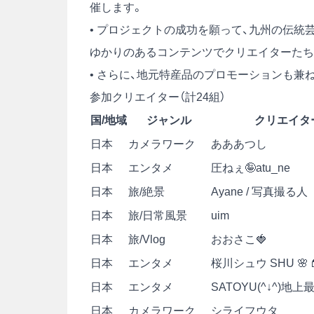
催します。
• プロジェクトの成功を願って、九州の伝統
ゆかりのあるコンテンツでクリエイターたち
• さらに、地元特産品のプロモーションも兼
参加クリエイター（計24組）
国/地域
ジャンル
クリエイタ
日本
カメラワーク
あああつし
日本
エンタメ
圧ねぇ🤪atu_ne
日本
旅/絶景
Ayane / 写真撮る人
日本
旅/日常風景
uim
日本
旅/Vlog
おおさこ🍓
日本
エンタメ
桜川シュウ SHU 🌸
日本
エンタメ
SATOYU(^↓^)地上
日本
カメラワーク
シライフウタ