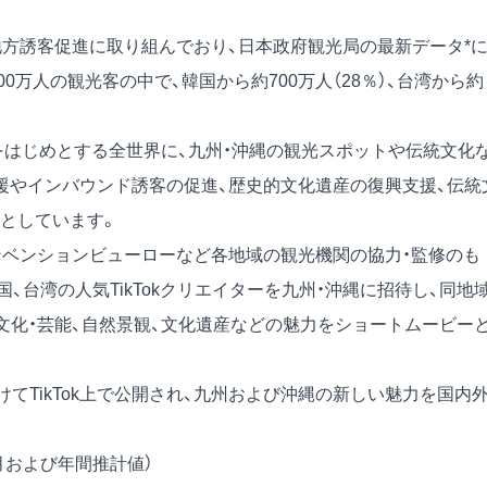
地方誘客促進に取り組んでおり、日本政府観光局の最新データ*
500万人の観光客の中で、韓国から約700万人（28％）、台湾から約
」は、韓国・台湾をはじめとする全世界に、九州・沖縄の観光スポットや伝統文化
援やインバウンド誘客の促進、歴史的文化遺産の復興支援、伝統
的としています。
ンベンションビューローなど各地域の観光機関の協力・監修のも
韓国、台湾の人気TikTokクリエイターを九州・沖縄に招待し、同地
文化・芸能、自然景観、文化遺産などの魅力をショートムービー
てTikTok上で公開され、九州および沖縄の新しい魅力を国内
2月および年間推計値）