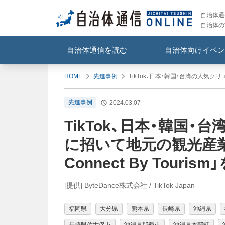
自治体通信
自治体の
自治体通信を読む
自治体向けイベン
HOME
先進事例
TikTok、日本・韓国・台湾の人気クリ
先進事例
2024.03.07
TikTok、日本・韓国
に招いて地元の観光産業
Connect By Touris
[提供] ByteDance株式会社 / TikTok Japan
福岡県
大分県
熊本県
長崎県
沖縄県