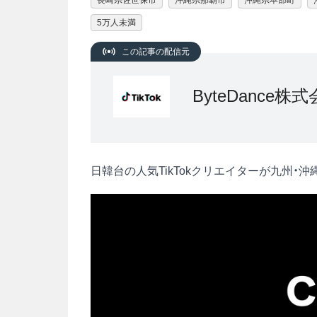
長崎県佐世保市
沖縄県那覇市
沖縄県本部町
5万人未満
この記事の配信元
ByteDance株式会社
日韓台の人気TikTokクリエイターが九州・