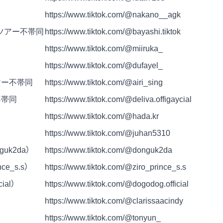
https://www.tiktok.com/@nakano__agk
 ※ツアー不帯同
https://www.tiktok.com/@bayashi.tiktok
https://www.tiktok.com/@miiruka_
https://www.tiktok.com/@dufayel_
アー不帯同
https://www.tiktok.com/@airi_sing
不帯同
https://www.tiktok.com/@deliva.offigaycial
https://www.tiktok.com/@hada.kr
https://www.tiktok.com/@juhan5310
guk2da）
https://www.tiktok.com/@donguk2da
ce_s.s）
https://www.tiktok.com/@ziro_prince_s.s
ial）
https://www.tiktok.com/@dogodog.official
https://www.tiktok.com/@clarissaacindy
https://www.tiktok.com/@tonyun_