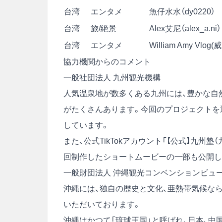
台湾
エンタメ
魚仔水水（dy0220）
台湾
旅/絶景
Alex艾尼（alex_a.ni）
台湾
エンタメ
William Amy Vlog
協力機関からのコメント
一般社団法人 九州観光機構
人気温泉地が数多くある九州には、豊かな自
がたくさんあります。今回のプロジェクトを
しています。
また、公式TikTokアカウント「【公式】九州塾（
回制作したショートムービーの一部も公開し
一般財団法人 沖縄観光コンベンションビュ
沖縄には、独自の歴史と文化、亜熱帯気候な
いただいております。
沖縄はかつて「琉球王国」と呼ばれ、日本、中