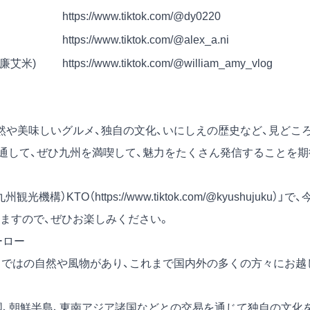
https://www.tiktok.com/@dy0220
https://www.tiktok.com/@alex_a.ni
(威廉艾米)
https://www.tiktok.com/@william_amy_vlog
然や美味しいグルメ、独自の文化、いにしえの歴史など、見どこ
通して、ぜひ九州を満喫して、魅力をたくさん発信することを期
九州観光機構）KTO（
https://www.tiktok.com/@kyushujuku
）」で、
ますので、ぜひお楽しみください。
ーロー
らではの自然や風物があり、これまで国内外の多くの方々にお越
国、朝鮮半島、東南アジア諸国などとの交易を通じて独自の文化