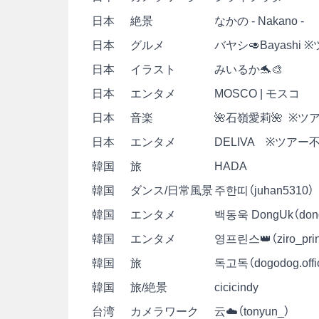
日本
絶景
なかの - Nakano -
日本
グルメ
バヤシ🥑Bayashi
日本
イラスト
みいるか🐬🎨
日本
エンタメ
MOSCO | モスコ
日本
音楽
🌺石嶺愛莉🌺 ※ツ
日本
エンタメ
DELIVA ※ツアー
韓国
旅
HADA
韓国
ダンス/日常風景
주한띠（juhan5310）
韓国
エンタメ
백동욱 DongUk（don
韓国
エンタメ
영프린스👑（ziro_prin
韓国
旅
독고독（dogodog.offic
韓国
旅/絶景
cicicindy
台湾
カメラワーク
云☁️（tonyun_）