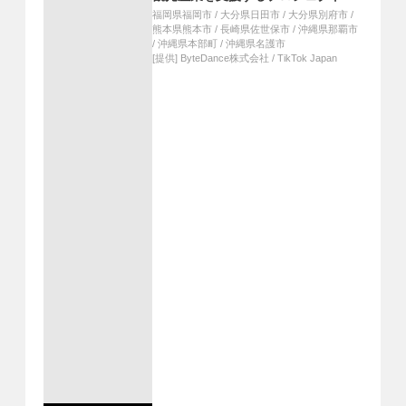
「TikTok Connect By Tourism」を
福岡県福岡市
/
大分県日田市
/
大分県別府市
/
実施！
熊本県熊本市
/
長崎県佐世保市
/
沖縄県那覇市
/
沖縄県本部町
/
沖縄県名護市
[提供]
ByteDance株式会社 / TikTok Japan