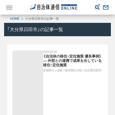
HOME
大分県日田市の記事一覧
「
大分県日田市
」の記事一覧
2025.05.30
《自治体の移住・定住施策 優良事例》
― 外部との連携で成果を出している
移住・定住施策
宮城県七ヶ宿町
/
岐阜県白川町
/
大分県日田市