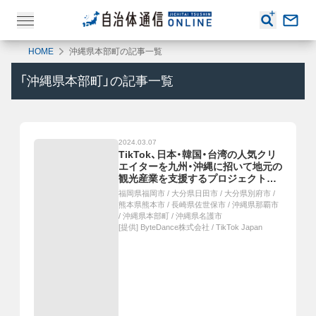
HOME
沖縄県本部町の記事一覧
「
沖縄県本部町
」の記事一覧
2024.03.07
TikTok、日本・韓国・台湾の人気クリ
エイターを九州・沖縄に招いて地元の
観光産業を支援するプロジェクト
「TikTok Connect By Tourism」を
福岡県福岡市
/
大分県日田市
/
大分県別府市
/
実施！
熊本県熊本市
/
長崎県佐世保市
/
沖縄県那覇市
/
沖縄県本部町
/
沖縄県名護市
[提供]
ByteDance株式会社 / TikTok Japan