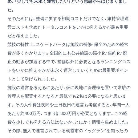
め、「少しでも末永く運営したい」という思惑からはじまりまし
た。
そのためには、整備に要する初期コストだけでなく、維持管理運
営コストも含めたトータルコストをいかに抑えるかが最も重要
だと考えました。
競技の特性上、スケートパークは施設の補修・保全のための経常
費が多くかかります。全国的にも公共施設の縮小化・集約化・廃
止の動きが加速する中で、補修以外に必要となるランニングコス
トをいかに抑えるかが末永く運営していくための最重要ポイン
トとして挙げられました。
施設の運営を考えるにあたり、仮に現地に管理棟を置いて常駐の
管理人を配置するとなると最低でも2名は必要になると思いま
す。その人件費は夜間や土日祝日の運営も考慮すると、年間一人
あたり約400万円、つまり計800万円が必要となります。この経
費を少しでも抑える方法はないか、とにかく情報を集めました。
その際、無人で運営されている朝霞市のドッグラン*を知ったの