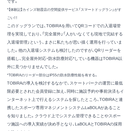
です。
*
【体験記】カインズ朝霞店の空間提供サービス「スマートドッグラン」がす
ごい！！
このドッグランでは、
TOBIRA
を用いてQRコードでの入退場管
理を実現しており、「完全屋外」「人がいなくても現地で完結する
入退場管理」という、まさに私たちが思い描く運用を行っていま
した。他の入退場システムも検討したのですが、QRリーダーを
搭載し、完全屋外対応・防水防塵対応*している機器はTOBIRA以
外に見つかりませんでした。
*TOBIRAのリーダー部分はIP55の防水防塵性能を有する。
TOBIRAの導入を検討するなかで、スケートパークの運営に最低
限必要とされた会員登録に加え、同時に施設予約や事前決済もイ
ンターネット上で行えるシステムを探したところ、TOBIRAと連
携したスポーツ専用マネジメントシステム
LaBOLA
があること
を知りました。クラウド上でシステム管理できることやスポー
ツ施設への導入実績が決め手となり、LaBOLAとTOBIRAの採用