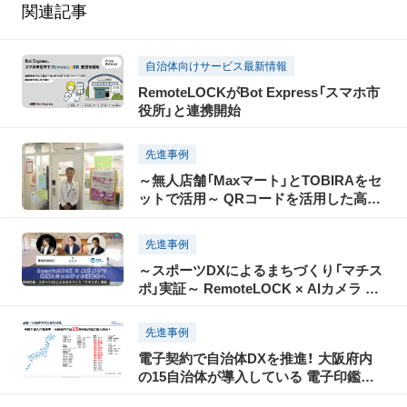
関連記事
自治体向けサービス最新情報
RemoteLOCKがBot Express「スマホ市
役所」と連携開始
先進事例
～無人店舗「Maxマート」とTOBIRAをセ
ットで活用～ QRコードを活用した高い
セキュリティで、大学構内での無人店舗
運営を実現
先進事例
～スポーツDXによるまちづくり「マチス
ポ」実証～ RemoteLOCK × AIカメラ 試
験導入で 地域コミュニティの活性化へ
先進事例
電子契約で自治体DXを推進！ 大阪府内
の15自治体が導入している 電子印鑑
GMOサインとは？