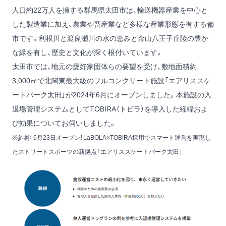
人口約22万人を擁する群馬県太田市は、輸送機器産業を中心と
した製造業に加え、農業や畜産業など多様な産業形態を有する都
市です。利根川と渡良瀬川の水の恵みと金山八王子丘陵の豊か
な緑を有し、歴史と文化が深く根付いています。
太田市では、地元の愛好家団体らの要望を受け、敷地面積約
3,000㎡で北関東最大級のフルコンクリート施設「
エアリススケ
ートパーク太田
」が2024年6月にオープンしました。本施設の入
退場管理システムとしてTOBIRA（トビラ）を導入した経緯およ
び効果についてお伺いしました。
※参照：
6月23日オープン！LaBOLA×TOBIRA採用でスマート運営を実現し
たストリートスポーツの新拠点「エアリススケートパーク太田」