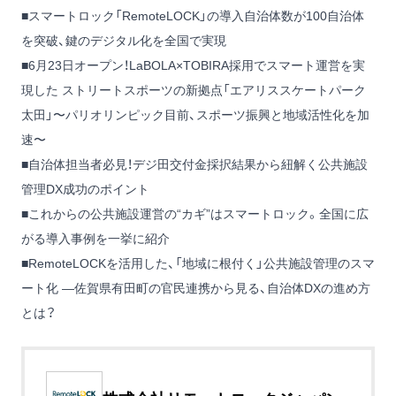
■
スマートロック「RemoteLOCK」の導入自治体数が100自治体
を突破、鍵のデジタル化を全国で実現
■
6月23日オープン！LaBOLA×TOBIRA採用でスマート運営を実
現した ストリートスポーツの新拠点「エアリススケートパーク
太田」〜パリオリンピック目前、スポーツ振興と地域活性化を加
速〜
■
自治体担当者必見！デジ田交付金採択結果から紐解く公共施設
管理DX成功のポイント
■
これからの公共施設運営の“カギ”はスマートロック。全国に広
がる導入事例を一挙に紹介
■
RemoteLOCKを活用した、「地域に根付く」公共施設管理のスマ
ート化 ―佐賀県有田町の官民連携から見る、自治体DXの進め方
とは？