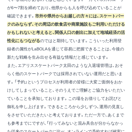
が6〜7割を締めており、他県からも人を呼び込めていることが
確認できます。
市外や県外からお越しの方々には、スケートパー
クのみならず、その周辺の飲食店や商業施設もご利用いただける
かもしれないと考えると、関係人口の創出に加えて地域経済の活
性化にもつながる
のではと期待しています。こういった利用登
録者の属性がLaBOLAを通じて容易に把握できることは、今後の
新たな戦略を生み出せる有益な情報だと感じています。
また、エアリススケートパーク太田のような入退場管理は、おそ
らく他のスケートパークでは採用されていない運用だと思いま
す。「予約」というプロセスが利用者の皆様に大変ご面倒をおか
けしてしまっていること、そのうえでご理解とご協力をいただい
ていることを承知しております。この場をお借りしてお詫びと
御礼を申し上げます。できるところから少しずつ、運用の見直し
をさせていただきたいと考えております。ただ一方で、あくまで
も参考までにですが、「行ってみないと混み具合が分からなかっ
た従来のスケートパークに比べ、オンラインで予約すれば確実に