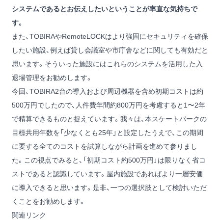
システムであるとお伝えしたいということが率直な気持ちで
す。
また、TOBIRAやRemoteLOCKはより強固にセキュリティを確保
したい施設、例えば貸し会議室や市庁舎などに関しても有効だと
思います。そういった施設にはこれらのシステムを活用した入
退場管理をお勧めします。
今回、TOBIRA2台の導入および周辺機器を含め初期コストは約
500万円でしたので、人件費年間約800万円を考慮すると1〜2年
で精算できるものと捉えています。我々は、本スケートパークの
目標共用年数を「少なくとも25年」と設定したうえで、この期間
に要する全てのコストを試算しながら計画を進めて参りまし
た。この視点でみると、「初期コスト約500万円」は限りなく省コ
ストであると認識しています。屋内施設であればより一層安価
に導入できると思います。是非、一つの選択肢として検討いただ
くことをお勧めします。
関連リンク