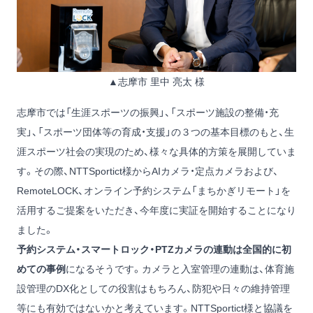
▲志摩市 里中 亮太 様
志摩市では「⽣涯スポーツの振興」、「スポーツ施設の整備・充
実」、「スポーツ団体等の育成・⽀援」の３つの基本⽬標のもと、⽣
涯スポーツ社会の実現のため、様々な具体的⽅策を展開していま
す。その際、NTTSportict様からAIカメラ・定点カメラおよび、
RemoteLOCK、オンライン予約システム「まちかぎリモート」を
活用するご提案をいただき、今年度に実証を開始することになり
ました。
予約システム・スマートロック・PTZカメラの連動は全国的に初
めての事例
になるそうです。カメラと入室管理の連動は、体育施
設管理のDX化としての役割はもちろん、防犯や日々の維持管理
等にも有効ではないかと考えています。NTTSportict様と協議を