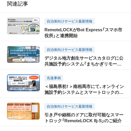
関連記事
自治体向けサービス最新情報
RemoteLOCKがBot Express「スマホ市
役所」と連携開始
自治体向けサービス最新情報
デジタル地方創生サービスカタログに公
共施設予約システム「まちかぎリモート」
と「RemoteLOCK」が掲載されました！
先進事例
＜福島県初！＞南相馬市にて、オンライン
施設予約システムとスマートロックの活
用に関する実証実験を開始〜「まちかぎ
リモート」と「RemoteLOCK」を試験導入
自治体向けサービス最新情報
し、施設予約・利用者管理を効率化〜
引き戸や細框のドアに取付可能なスマー
トロック「RemoteLOCK 8j-S」のご紹介