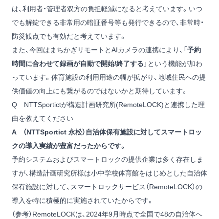
は、利用者・管理者双方の負担軽減になると考えています。いつ
でも解錠できる非常用の暗証番号等も発行できるので、非常時・
防災観点でも有効だと考えています。
また、今回はまちかぎリモートとAIカメラの連携により、「
予約
時間に合わせて録画が自動で開始/終了する
」という機能が加わ
っています。体育施設の利用用途の幅が拡がり、地域住民への提
供価値の向上にも繋がるのではないかと期待しています。
Q NTTSportictが構造計画研究所(RemoteLOCK)と連携した理
由を教えてください
A （NTTSportict 永松）自治体保有施設に対してスマートロッ
クの導入実績が豊富だったからです。
予約システムおよびスマートロックの提供企業は多く存在しま
すが、構造計画研究所様は小中学校体育館をはじめとした自治体
保有施設に対して、スマートロックサービス（RemoteLOCK）の
導入を特に積極的に実施されていたからです。
（参考）RemoteLOCKは、2024年9月時点で全国で48の自治体へ