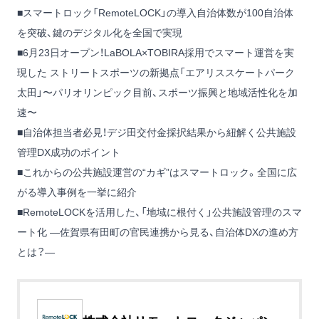
■
スマートロック「RemoteLOCK」の導入自治体数が100自治体
を突破、鍵のデジタル化を全国で実現
■
6月23日オープン！LaBOLA×TOBIRA採用でスマート運営を実
現した ストリートスポーツの新拠点「エアリススケートパーク
太田」〜パリオリンピック目前、スポーツ振興と地域活性化を加
速〜
■
自治体担当者必見！デジ田交付金採択結果から紐解く公共施設
管理DX成功のポイント
■
これからの公共施設運営の“カギ”はスマートロック。全国に広
がる導入事例を一挙に紹介
■
RemoteLOCKを活用した、「地域に根付く」公共施設管理のスマ
ート化 ―佐賀県有田町の官民連携から見る、自治体DXの進め方
とは？―