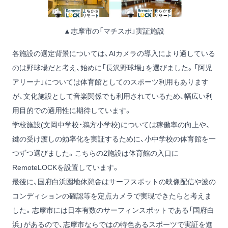
▲志摩市の「マチスポ」実証施設
各施設の選定背景については、AIカメラの導入により適している
のは野球場だと考え、始めに「長沢野球場」を選びました。「阿児
アリーナ」については体育館としてのスポーツ利用もあります
が、文化施設として音楽関係でも利用されているため、幅広い利
用目的での適用性に期待しています。
学校施設(文岡中学校・鵜方小学校)については稼働率の向上や、
鍵の受け渡しの効率化を実証するために、小中学校の体育館を一
つずつ選びました。こちらの2施設は体育館の入口に
RemoteLOCKを設置しています。
最後に、国府白浜園地休憩舎はサーフスポットの映像配信や波の
コンディションの確認等を定点カメラで実現できたらと考えま
した。志摩市には日本有数のサーフィンスポットである「国府白
浜」があるので、志摩市ならではの特色あるスポーツで実証を進