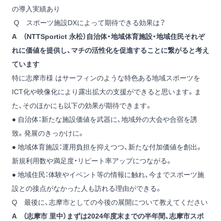
の導入実績あり
Q スポーツ施設DXによって期待できる効果は？
A （NTTSportict 永松）自治体・地域体育施設・地域住民それぞ
れに価値を提供し、マチの活性化を促進することに繋がると考え
ています
特に志摩市様 はサーフィンのような特色ある地域スポーツを
ICT化や映像化により露出拡大の支援ができると思います。ま
た、そのほかにも以下の効果が期待できます。
● 自治体：新たな施設価値を武器に、地域外の大会や合宿を誘
致。発展のきっかけに。
● 地域体育施設：運用負担を抑えつつ、新たな付加価値を創出。
新規利用数や満足度・リピート率アップにつながる。
● 地域住民：体験やイベント等の情報に触れ、今までスポーツ施
設との接点がなかった人も訪れる理由ができる。
Q 最後に、志摩市としての今後の展開について教えてください
A （志摩市 里中）まずは2024年度末までの半年間、志摩市スポ