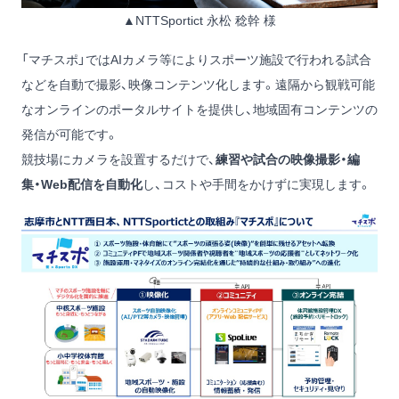
▲NTTSportict 永松 稔幹 様
「マチスポ」ではAIカメラ等によりスポーツ施設で⾏われる試合
などを⾃動で撮影、映像コンテンツ化します。遠隔から観戦可能
なオンラインのポータルサイトを提供し、地域固有コンテンツの
発信が可能です。
競技場にカメラを設置するだけで、
練習や試合の映像撮影・編
集・Web配信を自動化
し、コストや手間をかけずに実現します。