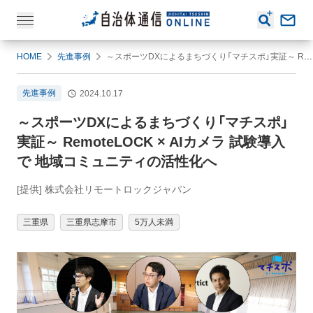
HOME
先進事例
～スポーツDXによるまちづくり「マチスポ」実証～ RemoteLOCK × AIカメラ 試験導入で 地域コミュニティの活性化へ
先進事例
2024.10.17
～スポーツDXによるまちづくり「マチスポ」
実証～ RemoteLOCK × AIカメラ 試験導入
で 地域コミュニティの活性化へ
[提供] 株式会社リモートロックジャパン
三重県
三重県志摩市
5万人未満