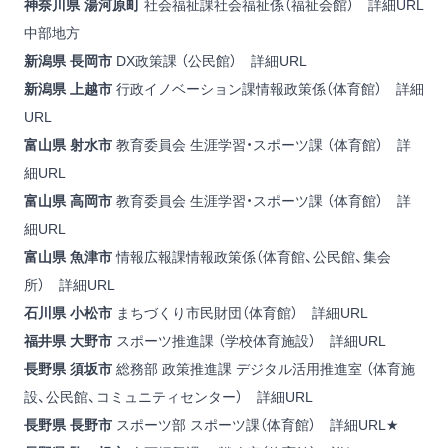
神奈川県 湯河原町
社会福祉課社会福祉係（福祉会館）
詳細URL
中部地方
新潟県
長岡市
DX政策課 （公民館）
詳細URL
新潟県 上越市
行政イノベーション課情報政策係（体育館）
詳細
URL
富山県
射水市
教育委員会 生涯学習・スポーツ課 （体育館）
詳
細URL
富山県
高岡市
教育委員会 生涯学習・スポーツ課 （体育館）
詳
細URL
富山県 魚津市
情報広報課情報政策係（体育館、公民館、集会
所）
詳細URL
石川県 小松市
まちづくり市民財団（体育館）
詳細URL
福井県
大野市
スポーツ推進課 （学校体育施設）
詳細URL
長野県
須坂市
総務部 政策推進課 デジタル活用推進室 （体育施
設、公民館、コミュニティセンター）
詳細URL
長野県
長野市
スポーツ部 スポーツ課（体育館）
詳細URL
★