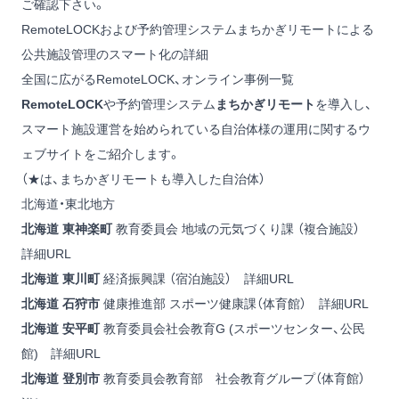
ご確認下さい。
RemoteLOCKおよび予約管理システムまちかぎリモートによる
公共施設管理のスマート化の詳細
全国に広がるRemoteLOCK、オンライン事例一覧
RemoteLOCK
や予約管理システム
まちかぎリモート
を導入し、
スマート施設運営を始められている自治体様の運用に関するウ
ェブサイトをご紹介します。
（★は、まちかぎリモートも導入した自治体）
北海道・東北地方
北海道 東神楽町
教育委員会 地域の元気づくり課 （複合施設）
詳細URL
北海道 東川町
経済振興課 （宿泊施設）
詳細URL
北海道 石狩市
健康推進部 スポーツ健康課（体育館）
詳細URL
北海道 安平町
教育委員会社会教育G (スポーツセンター、公民
館)
詳細URL
北海道 登別市
教育委員会教育部 社会教育グループ（体育館）