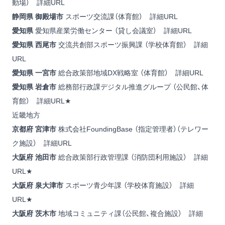
動場）
詳細URL
静岡県 御殿場市
スポーツ交流課（体育館）
詳細URL
愛知県
愛知県産業労働センター （貸し会議室）
詳細URL
愛知県
西尾市
交流共創部スポーツ振興課 （学校体育館）
詳細
URL
愛知県 一宮市
総合政策部地域DX戦略室 （体育館）
詳細URL
愛知県 岩倉市
総務部行政課デジタル推進グループ （公民館、体
育館）
詳細URL
★
近畿地方
京都府 宮津市
株式会社FoundingBase （指定管理者）（テレワー
ク施設）
詳細URL
大阪府 池田市
総合政策部行政管理課 （消防団利用施設）
詳細
URL
★
大阪府 泉大津市
スポーツ青少年課 （学校体育施設）
詳細
URL
★
大阪府 茨木市
地域コミュニティ課（公民館、複合施設）
詳細