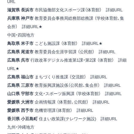
URL
滋賀県 長浜市
市民協働部文化スポーツ課（体育館）
詳細URL
兵庫県 神戸市
教育委員会事務局総務部総務課 （学校体育館、集
会所）
詳細URL
★
中国・四国地方
鳥取県
米子市
こども施設課 （体育館）
詳細URL
★
広島県
尾道市
教育委員会生涯学習課 （公民館）
詳細URL
広島県 呉市
行政改革デジタル推進第1課・第2課 （体育館）
詳細
URL
★
広島県
福山市
まちづくり推進課 （交流館）
詳細URL
広島県 三原市
教育振興課施設係（公民館、集会所）
詳細URL
山口県 宇部市
文化・スポーツ振興課 （学校体育館）
詳細URL
愛媛県
大洲市
企画情報課 （体育館、公民館）
詳細URL
愛媛県 西予市
危機管理課（体育館）
詳細URL
香川県 小豆島町
住まい政策課(テレワーク施設)
詳細URL
九州・沖縄地方