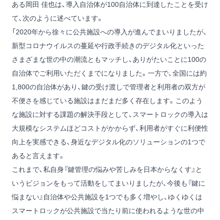
ある岡田 佳也は、導入自治体が100自治体に到達したことを受け
て、次のように述べています。
「2020年から徐々に公共施設への導入が進んでまいりましたが、
新型コロナウイルスの蔓延や行政手続きのデジタル化といった
さまざまな世の中の潮流ともマッチし、ありがたいことに100の
自治体でご利用いただくまでになりました。一方で、全国には約
1,800の自治体があり、鍵の受け渡しで管理者と利用者の双方が
不便さを感じている施設はまだまだ多く存在します。このよう
な施設に対する課題の解決手段として、スマートロックの導入は
大規模なシステムほどコストがかからず、利用者がすぐに利便性
向上を実感できる、身近なデジタル化のソリューションの1つで
あると言えます。
これまで、私自身『鍵管理の悩みや苦しみを日本からなくす』と
いうビジョンをもって活動をしてまいりましたが、今後も『鍵に
悩まない』自治体や公共施設を1つでも多く増やし、ゆくゆくは
スマートロックが公共施設で当たり前に使われるような世の中