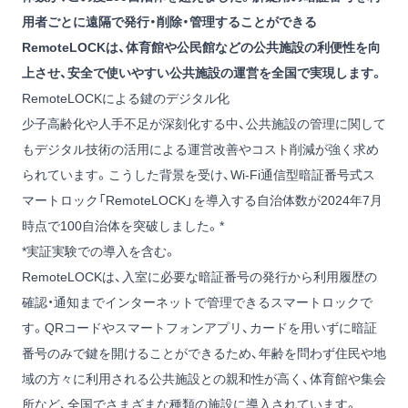
用者ごとに遠隔で発行・削除・管理することができる
RemoteLOCKは、体育館や公民館などの公共施設の利便性を向
上させ、安全で使いやすい公共施設の運営を全国で実現します。
RemoteLOCKによる鍵のデジタル化
少子高齢化や人手不足が深刻化する中、公共施設の管理に関して
もデジタル技術の活用による運営改善やコスト削減が強く求め
られています。こうした背景を受け、Wi-Fi通信型暗証番号式ス
マートロック「RemoteLOCK」を導入する自治体数が2024年7月
時点で100自治体を突破しました。*
*実証実験での導入を含む。
RemoteLOCKは、入室に必要な暗証番号の発行から利用履歴の
確認・通知までインターネットで管理できるスマートロックで
す。QRコードやスマートフォンアプリ、カードを用いずに暗証
番号のみで鍵を開けることができるため、年齢を問わず住民や地
域の方々に利用される公共施設との親和性が高く、体育館や集会
所など、全国でさまざまな種類の施設に導入されています。