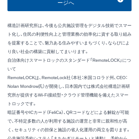
ージへ
構造計画研究所は、今後も公共施設管理をデジタル技術でスマー
ト化し、住民の利便性向上と管理業務の効率化に資する取り組み
を提案することで、魅力ある住みやすいまちづくり、ならびによ
り良い社会の構築に貢献してまいります。
自治体向けスマートロックのスタンダード「RemoteLOCK」につ
いて
RemoteLOCKは、RemoteLock社（本社：米国コロラド州、CEO：
Nolan Mondrow氏）が開発し、日本国内では株式会社構造計画研
究所が提供するWi-Fi接続型・クラウド管理機能を備えたスマー
トロックです。
暗証番号やICカード（FeliCa）、QRコードなどによる解錠が可能
で、不特定多数の人が利用する施設の運営と非常に親和性が高
く、セキュリティの担保と施設の省人化運用の両立を図ります。
公共施設予約システム「まちかぎリモート」と連動し、予約から