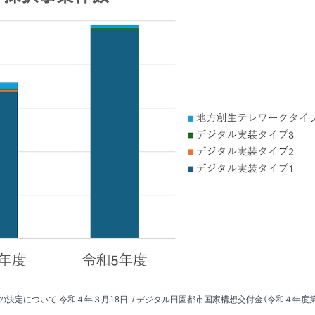
決定について 令和４年３月18日
/
デジタル⽥園都市国家構想交付⾦（令和４年度