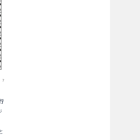
行
ジ
と