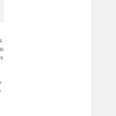
装
結
を
令
の