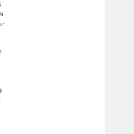
当
算
か
わ
郵
郵
職