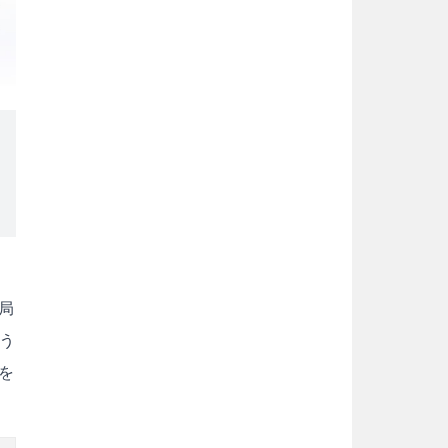
局
う
を