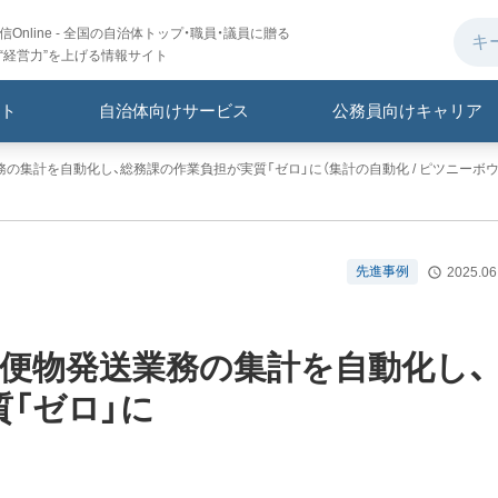
Online - 全国の自治体トップ・職員・議員に贈る
“経営力”を上げる情報サイト
ト
自治体向けサービス
公務員向けキャリア
務の集計を自動化し、総務課の作業負担が実質「ゼロ」に（集計の自動化 / ピツニーボ
先進事例
2025.06
便物発送業務の集計を自動化し、
「ゼロ」に