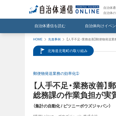
自治体通信
自治体の
自治体通信を読む
自治体向けイベン
HOME
先進事例
【人手不足・業務改善】郵便物発送業
北海道北竜町の取り組み
郵便物発送業務の効率化➀
【人手不足・業務改善】
郵
総務課の作業負担が実質
（
集計の自動化
/ ピツニーボウズジャパン
）