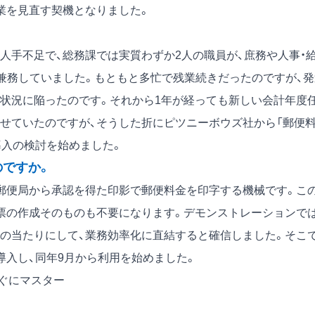
業を見直す契機となりました。
手不足で、総務課では実質わずか2人の職員が、庶務や人事・
を兼務していました。もともと多忙で残業続きだったのですが、発
状況に陥ったのです。それから1年が経っても新しい会計年度
せていたのですが、そうした折にピツニーボウズ社から「郵便
導入の検討を始めました。
のですか。
郵便局から承認を得た印影で郵便料金を印字する機械です。こ
票の作成そのものも不要になります。デモンストレーションでは
の当たりにして、業務効率化に直結すると確信しました。そこ
導入し、同年9月から利用を始めました。
ぐにマスター