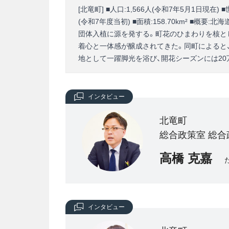
[北竜町] ■人口:1,566人(令和7年5月1日現在) 
(令和7年度当初) ■面積:158.70km² ■
団体入植に源を発する。町花のひまわりを核と
着心と一体感が醸成されてきた。同町によると、
地として一躍脚光を浴び、開花シーズンには20
インタビュー
北竜町
総合政策室 総合
高橋 克嘉
インタビュー