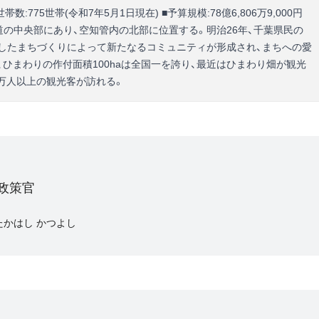
■世帯数:775世帯(令和7年5月1日現在) ■予算規模:78億6,806万9,000円
概要:北海道の中央部にあり、空知管内の北部に位置する。明治26年、千葉県民の
したまちづくりによって新たなるコミュニティが形成され、まちへの愛
ひまわりの作付面積100haは全国一を誇り、最近はひまわり畑が観光
万人以上の観光客が訪れる。
政策官
たかはし かつよし