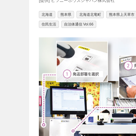
[提供] ピツニーボウズジャパン株式会社
北海道
熊本県
北海道北竜町
熊本県上天草市
住民生活
自治体通信 Vol.66