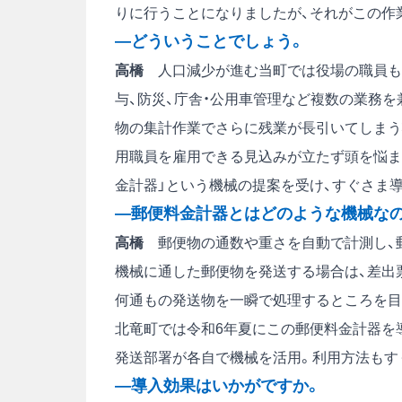
りに行うことになりましたが、それがこの作
―どういうことでしょう。
高橋
人口減少が進む当町では役場の職員も人
与、防災、庁舎・公用車管理など複数の業務
物の集計作業でさらに残業が長引いてしまう
用職員を雇用できる見込みが立たず頭を悩ま
金計器」という機械の提案を受け、すぐさま
―郵便料金計器とはどのような機械な
高橋
郵便物の通数や重さを自動で計測し、
機械に通した郵便物を発送する場合は、差出
何通もの発送物を一瞬で処理するところを目
北竜町では令和6年夏にこの郵便料金計器を
発送部署が各自で機械を活用。利用方法もす
―導入効果はいかがですか。