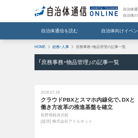
自治体通信
自治体の
自治体通信を読む
自治体向けイベン
HOME
総務・人事
庶務事務・物品管理の記事一覧
「
庶務事務・物品管理
」の記事一覧
2026.07.28
クラウドPBXとスマホ内線化で、DXと
働き方改革の推進基盤を確立
長野県軽井沢町
[提供]
株式会社アイルネット