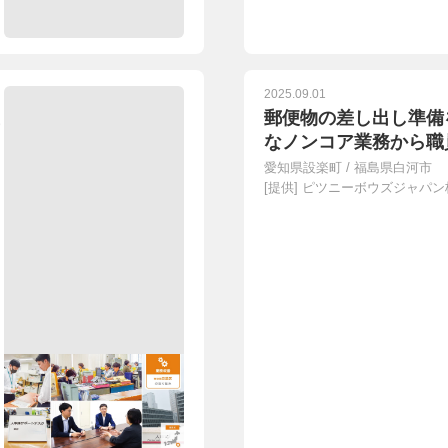
2025.09.01
郵便物の差し出し準備
なノンコア業務から職
愛知県設楽町
/
福島県白河市
[提供]
ピツニーボウズジャパン