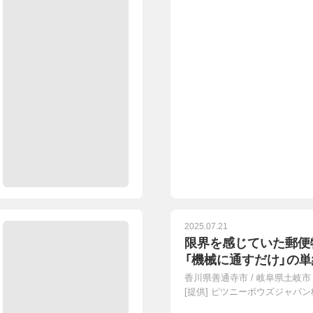
2025.07.21
限界を感じていた郵便
「機械に通すだけ」の
香川県善通寺市
/
岐阜県土岐市
[提供]
ピツニーボウズジャパン