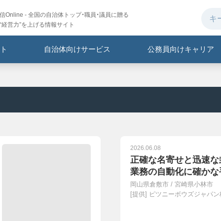
Online - 全国の自治体トップ・職員・議員に贈る
“経営力”を上げる情報サイト
ト
自治体向けサービス
公務員向けキャリア
2026.06.08
正確な名寄せと迅速な
業務の自動化に確かな
岡山県倉敷市
/
宮崎県小林市
[提供]
ピツニーボウズジャパン