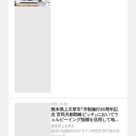
2024.10.29
熊本県上天草市「市制施行20周年記
念 官民共創戦略ピッチ」においてウ
ェルビーイング指標を活用して地元
高校生がまちづくり政策アイデアを
熊本県上天草市
提案
[提供]
地域創生Coデザイン研究所（NTT西日本
グループ）