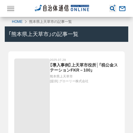
HOME
熊本県上天草市の記事一覧
「
熊本県上天草市
」の記事一覧
2025.07.29
【導入事例】上天草市役所│「税公金ス
テーションFKR－100」
熊本県上天草市
[提供]
グローリー株式会社