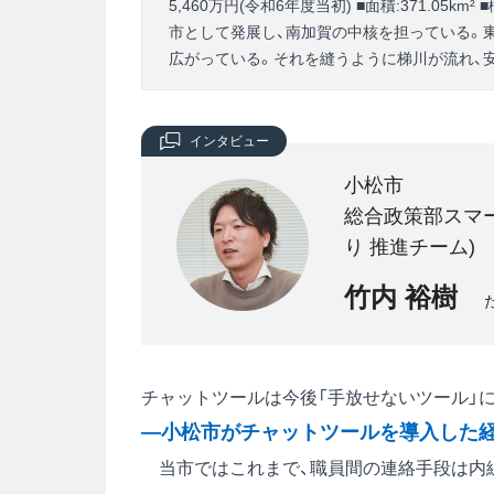
5,460万円(令和6年度当初) ■面積:371.0
市として発展し、南加賀の中核を担っている。
広がっている。それを縫うように梯川が流れ、
インタビュー
小松市
総合政策部スマー
り 推進チーム)
竹内 裕樹
チャットツールは今後「手放せないツール」
―小松市がチャットツールを導入した
当市ではこれまで、職員間の連絡手段は内線