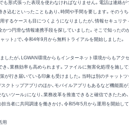
でも形式張った表現を使わなければなりません。電話は連絡が
巻き込むといったこともあり、時間や手間を要します。そのうち
用するケースも目につくようになりましたが、情報セキュリテ
全かつ円滑な情報連携手段を探していました。そこで知ったの
チャット』で、令和4年9月から無料トライアルを開始しました。
したが、LGWAN環境からもインターネット環境からもアク
でき、業務効率も高められます。ファイルに無害化処理を施して
策が行き届いている印象も受けました。当時は別のチャットツ
はデスクトップアプリのほか、モバイルアプリもあるなど機能面が
せないツール」になり、業務改革を推進できると確信できたため、
の担当者に共同調達を働きかけ、令和5年5月から運用を開始して
活用