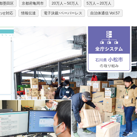
都墨田区
京都府亀岡市
20万人～50万人
5万人～20万人
わせ対応
情報伝達
電子決裁・ペーパーレス
自治体通信 Vol.57