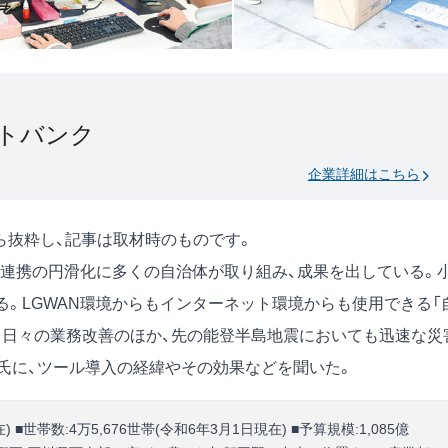
トバンク
企業詳細はこちら
号)から抜粋し、記事は取材時のものです。
報連携の円滑化に多くの自治体が取り組み、成果を出している。
る。LGWAN環境からもインターネット環境からも使用できる「
、日々の業務改善のほか、先の能登半島地震においても迅速な災
氏に、ツール導入の経緯やその効果などを聞いた。
在) ■世帯数:4万5,676世帯(令和6年3月1日現在) ■予算規模:1,085億