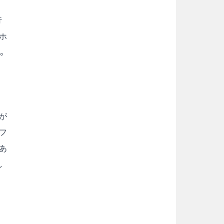
行
ホ
。
、
が
フ
あ
し