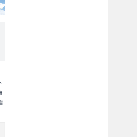
小
自
害