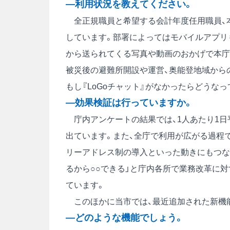
―利用状況を教えてください。
全正規職員と希望する会計年度任用職員、本
しています。部署によってはモバイルアプリ
から送られてくる写真や動画のおかげで本庁
被災後の避難所開設や運営、奥能登地域から
もし『LoGoチャット』がなかったらどうな
―効果検証は行っていますか。
庁内アンケートの結果では、1人あたり1日平
出ています。また、全庁で利用が広がる過程
リーアドレス制の導入といった動きにもつな
るから○○できる」と庁内各所で業務改革に
ています。
このほかに当市では、最近追加された新機能
―どのような機能でしょう。