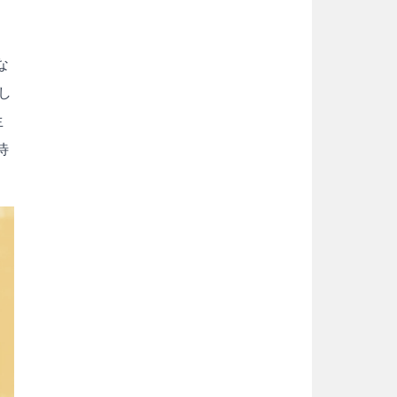
と
な
し
生
待