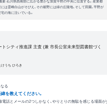
5km² ■概要:石川県西南部に広がる豊かな加賀平野の中央に位置する。産業都
東には霊峰白山がそびえ、その裾野には緑の丘陵地、そして田園、平野が
安宅の海に注いでいる。
トシティ推進課 主査 (兼 市長公室未来型図書館づく
たけうち ひろき
になる
経緯を教えてください。
電話とメールの2つしかなく、やりとりの無駄を感じる場面が