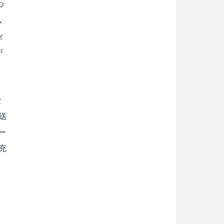
つ
、
ィ
が
セ
送
ー
充