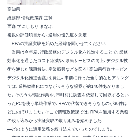
高知県
総務部 情報政策課 主幹
西森 学
にしもり まなぶ
複数の評価項目から、適用の優先度を決定
―RPAの実証実験を始めた経緯を聞かせてください。
当県は今年度、行政業務のデジタル化を推進することで、業務
効率化を通じたコスト縮減や、県民サービスの向上、デジタル技
術を通じた課題解決、産業振興などを図る「高知県行政サービス
デジタル化推進会議」を発足。事前に行った全庁的なヒアリング
では、業務効率化につながりそうな提案が約140件あがりまし
た。そのうち転記作業や、市町村に調査を依頼して回収するとい
ったPCを使う単純作業で、RPAで代替できそうなものが30件ほ
どにのぼりました。そこで情報政策課では、RPAを適用する業務
の絞り込みから実証実験の取り組みを始めました。
―どのように適用業務を絞り込んでいったのでしょう。