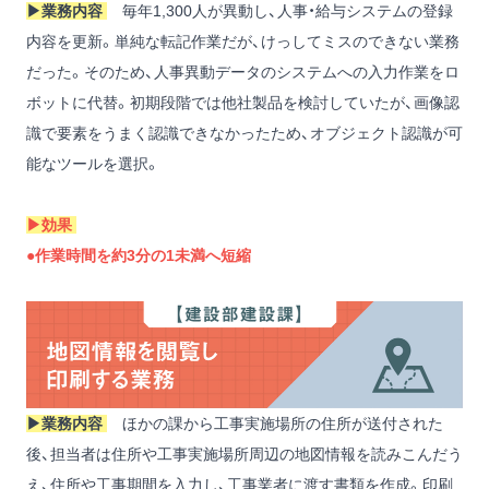
▶︎業務内容
毎年1,300人が異動し、人事・給与システムの登録
内容を更新。単純な転記作業だが、けっしてミスのできない業務
だった。そのため、人事異動データのシステムへの入力作業をロ
ボットに代替。初期段階では他社製品を検討していたが、画像認
識で要素をうまく認識できなかったため、オブジェクト認識が可
能なツールを選択。
▶︎効果
●作業時間を約3分の1未満へ短縮
▶︎業務内容
ほかの課から工事実施場所の住所が送付された
後、担当者は住所や工事実施場所周辺の地図情報を読みこんだう
え、住所や工事期間を入力し、工事業者に渡す書類を作成。印刷