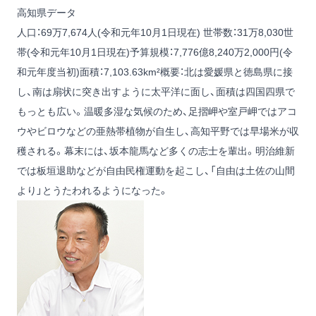
高知県データ
人口：69万7,674人(令和元年10月1日現在) 世帯数：31万8,030世
帯(令和元年10月1日現在)予算規模：7,776億8,240万2,000円(令
和元年度当初)面積：7,103.63km²概要：北は愛媛県と徳島県に接
し、南は扇状に突き出すように太平洋に面し、面積は四国四県で
もっとも広い。温暖多湿な気候のため、足摺岬や室戸岬ではアコ
ウやビロウなどの亜熱帯植物が自生し、高知平野では早場米が収
穫される。幕末には、坂本龍馬など多くの志士を輩出。明治維新
では板垣退助などが自由民権運動を起こし、「自由は土佐の山間
より」とうたわれるようになった。