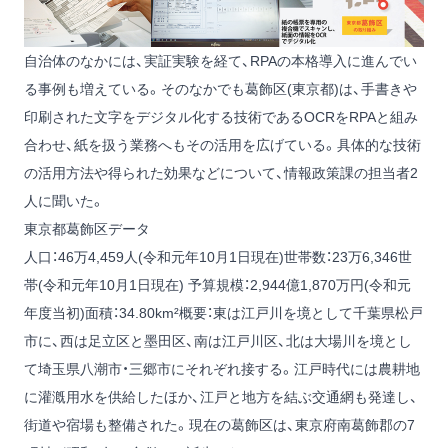
自治体のなかには、実証実験を経て、RPAの本格導入に進んでい
る事例も増えている。そのなかでも葛飾区(東京都)は、手書きや
印刷された文字をデジタル化する技術であるOCRをRPAと組み
合わせ、紙を扱う業務へもその活用を広げている。具体的な技術
の活用方法や得られた効果などについて、情報政策課の担当者2
人に聞いた。
東京都葛飾区データ
人口：46万4,459人(令和元年10月1日現在)世帯数：23万6,346世
帯(令和元年10月1日現在) 予算規模：2,944億1,870万円(令和元
年度当初)面積：34.80km²概要：東は江戸川を境として千葉県松戸
市に、西は足立区と墨田区、南は江戸川区、北は大場川を境とし
て埼玉県八潮市・三郷市にそれぞれ接する。江戸時代には農耕地
に灌漑用水を供給したほか、江戸と地方を結ぶ交通網も発達し、
街道や宿場も整備された。現在の葛飾区は、東京府南葛飾郡の7