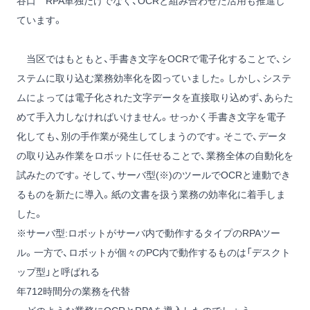
谷口
RPA単独だけでなく、OCRと組み合わせた活用も推進し
ています。
当区ではもともと、手書き文字をOCRで電子化することで、シ
ステムに取り込む業務効率化を図っていました。しかし、システ
ムによっては電子化された文字データを直接取り込めず、あらた
めて手入力しなければいけません。せっかく手書き文字を電子
化しても、別の手作業が発生してしまうのです。そこで、データ
の取り込み作業をロボットに任せることで、業務全体の自動化を
試みたのです。そして、サーバ型(※)のツールでOCRと連動でき
るものを新たに導入。紙の文書を扱う業務の効率化に着手しま
した。
※サーバ型:ロボットがサーバ内で動作するタイプのRPAツー
ル。一方で、ロボットが個々のPC内で動作するものは「デスクト
ップ型」と呼ばれる
年712時間分の業務を代替