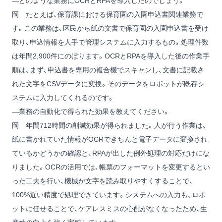
―どのような業務にOCRとRPAを導入したのでしょう。
岡
たとえば、保育課における保育園の入園申込書関連業務で
す。この業務は、区民から紙の文書で保育園の入園申込書を受け
取り、申込情報を人手で管理システムに入力するもの。処理件数
は年間2,900件にのぼります。OCRとRPAを導入した後の作業手
順は、まず、申込書を専用の複合機でスキャンし、文書に記載さ
れた文字をCSVデータに変換。そのデータをロボットが既存シ
ステムに入力してくれるのです。
―業務の自動化で得られた効果を教えてください。
岡
年間712時間の削減効果が得られました。人が行う作業は、
紙に書かれていた情報がOCRできちんと電子データに変換され
ているかどうかの確認と、RPAが出した例外処理の対応だけにな
りました。OCRの活用では、帳票のフォーマットを変更するとい
った工夫を行い、機械が文字を読み取りやすくすることで、
100%近い精度で処理できています。システムへの入力も、ロボ
ットに任せることで、ケアレスミスの心配がなくなったため、生