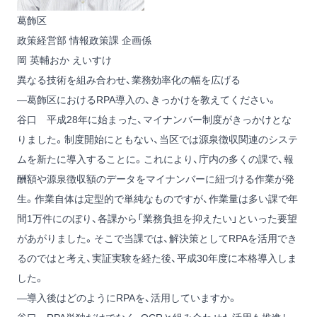
葛飾区
政策経営部 情報政策課 企画係
岡 英輔
おか えいすけ
異なる技術を組み合わせ、業務効率化の幅を広げる
―葛飾区におけるRPA導入の、きっかけを教えてください。
谷口
平成28年に始まった、マイナンバー制度がきっかけとな
りました。制度開始にともない、当区では源泉徴収関連のシステ
ムを新たに導入することに。これにより、庁内の多くの課で、報
酬額や源泉徴収額のデータをマイナンバーに紐づける作業が発
生。作業自体は定型的で単純なものですが、作業量は多い課で年
間1万件にのぼり、各課から「業務負担を抑えたい」といった要望
があがりました。そこで当課では、解決策としてRPAを活用でき
るのではと考え、実証実験を経た後、平成30年度に本格導入しま
した。
―導入後はどのようにRPAを、活用していますか。