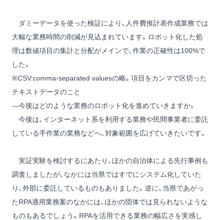
ダミーデータを使った検証により、人件費推計表作成業務では
大幅な業務時間の削減が見込まれています。ロボット化した処
理は数値項目の集計と分配がメインで、作業の正確性は100%で
した。
※CSV:comma-separated valuesの略。項目をカンマで区切った
テキストデータのこと
―今後はどのような業務のロボット化を進めていきますか。
今後は、インターネット系を利用する業務や民間事業者に委託
している手作業の業務などへ、対象範囲を広げていきたいです。
実証実験を検討するにあたり、ほかの自治体による先行事例も
調査しましたが、なかには当県ではすでにシステム化していた
り、外部に委託しているものもありました。逆に、当県であがっ
たRPA適用業務案のなかには、ほかの団体では見られないような
ものもあるでしょう。RPAを活用できる業務の幅広さを実感し