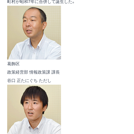
町村が昭和7年に合併して誕生した。
葛飾区
政策経営部 情報政策課 課長
谷口 正
たにぐち ただし