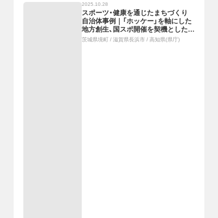
2025.10.28
スポーツ・健康を通じたまちづくり
自治体事例｜「ホッケー」を軸にした
地方創生、国スポ開催を契機とした
「スポーツのまちNAGAHAMA」、ダ
茨城県境町
/
滋賀県長浜市
/
高知県(県庁)
ンスを活用した地域活性化