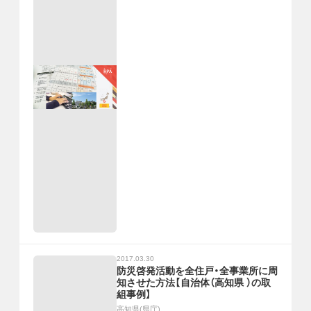
2017.03.30
防災啓発活動を全住戸・全事業所に周
知させた方法【自治体（高知県 ）の取
組事例】
高知県(県庁)