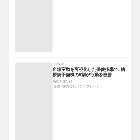
2025.06.02
血糖変動を可視化した保健指導で、糖
尿病予備群の5割が行動を改善
高知県(県庁)
[提供]
株式会社メディブレーン