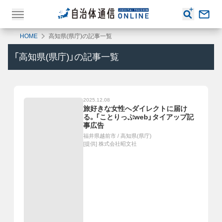
HOME
高知県(県庁)の記事一覧
「
高知県(県庁)
」の記事一覧
2025.12.08
旅好きな女性へダイレクトに届け
る。「ことりっぷweb」タイアップ記
事広告
福井県越前市
/
高知県(県庁)
[提供]
株式会社昭文社