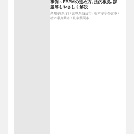
事例～EBPMの進め方、法的根拠、課
題等もやさしく解説
高知県(県庁)
/
宮城県仙台市
/
栃木県宇都宮市
/
栃木県真岡市
/
岐阜県関市