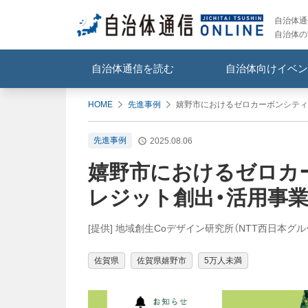
自治体通信
自治体の
自治体通信を読む
自治体向けイベン
HOME
先進事例
嬉野市におけるゼロカーボンシティ
先進事例
2025.08.06
嬉野市におけるゼロカ
レジット創出・活用事
[提供] 地域創生Coデザイン研究所（NTT西日本グル
佐賀県
佐賀県嬉野市
5万人未満