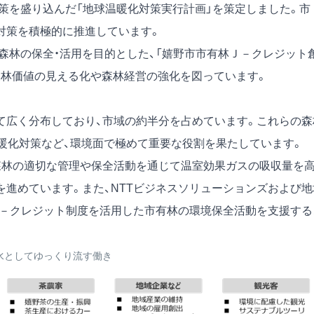
施策を盛り込んだ「地球温暖化対策実行計画」を策定しました。市
化対策を積極的に推進しています。
森林の保全・活用を目的とした、「嬉野市市有林Ｊ－クレジット
た森林価値の見える化や森林経営の強化を図っています。
広く分布しており、市域の約半分を占めています。これらの森
温暖化対策など、環境面で極めて重要な役割を果たしています。
森林の適切な管理や保全活動を通じて温室効果ガスの吸収量を
を進めています。また、NTTビジネスソリューションズおよび地
Ｊ－クレジット制度を活用した市有林の環境保全活動を支援する
。
水としてゆっくり流す働き