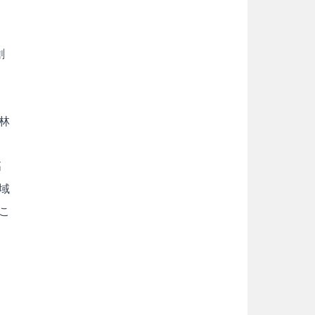
創
林
高
域
こ