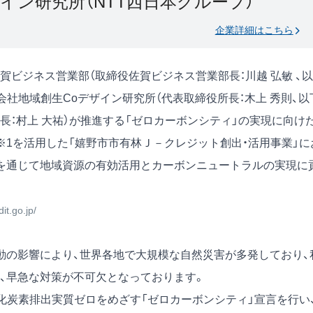
イン研究所（NTT西日本グループ）
企業詳細はこちら
ビジネス営業部（取締役佐賀ビジネス営業部長：川越 弘敏 、以
会社地域創生Coデザイン研究所（代表取締役所長：木上 秀則、以
市長：村上 大祐）が推進する「ゼロカーボンシティ」の実現に向け
※1を活用した「嬉野市市有林Ｊ－クレジット創出・活用事業」に
を通じて地域資源の有効活用とカーボンニュートラルの実現に
it.go.jp/
の影響により、世界各地で大規模な自然災害が多発しており、
、早急な対策が不可欠となっております。
二酸化炭素排出実質ゼロをめざす「ゼロカーボンシティ」宣言を行い