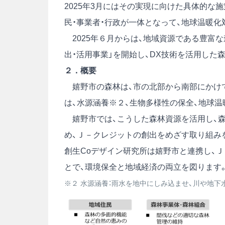
2025年3月にはその実現に向けた具体的な
民・事業者・行政が一体となって、地球温暖
2025年６月からは、地域資源である豊富な
出・活用事業」を開始し、DX技術を活用し
２．概要
嬉野市の森林は、市の北部から南部にかけて
は、水源涵養※２、生物多様性の保全、地球
嬉野市では、こうした森林資源を活用し、
め、Ｊ－クレジットの創出をめざす取り組み
創生Coデザイン研究所は嬉野市と連携し、
とで、環境保全と地域経済の両立を図ります
※２ 水源涵養：雨水を地中にしみ込ませ、川や地下