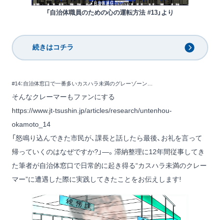
「自治体職員のための心の運転方法 #13」より
続きはコチラ
#14：自治体窓口で一番多いカスハラ未満のグレーゾーン…
そんなクレーマーもファンにする
https://www.jt-tsushin.jp/articles/research/untenhou-
okamoto_14
「怒鳴り込んできた市民が、課長と話したら最後、お礼を言って
帰っていくのはなぜですか?」―。滞納整理に12年間従事してき
た筆者が自治体窓口で日常的に起き得る“カスハラ未満のクレー
マー”に遭遇した際に実践してきたことをお伝えします!