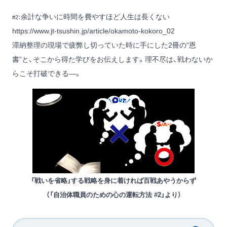
余計な争いに時間を費やすほど人生は長くない
#2：
https://www.jt-tsushin.jp/article/okamoto-kokoro_02
滞納整理の現場で疲弊し切っていた時に手にした2冊の“恩
書”と、そこから得た学びをお伝えします。理不尽は、戦わないか
らこそ打破できる―。
「戦いを省略」する戦略を身に着ければ百戦あやうからず
（「自治体職員のための心の運転方法 #2」より）