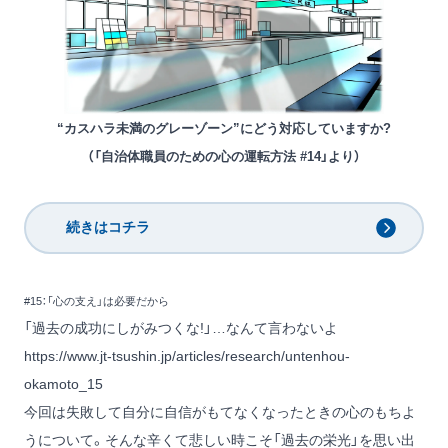
“カスハラ未満のグレーゾーン”にどう対応していますか?
（「自治体職員のための心の運転方法 #14」より）
続きはコチラ
#15：「心の支え」は必要だから
「過去の成功にしがみつくな!」…なんて言わないよ
https://www.jt-tsushin.jp/articles/research/untenhou-
okamoto_15
今回は失敗して自分に自信がもてなくなったときの心のもちよ
うについて。そんな辛くて悲しい時こそ「過去の栄光」を思い出