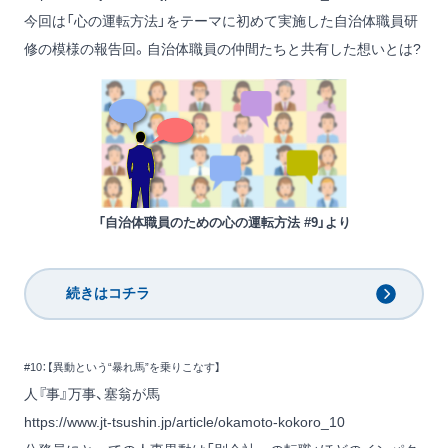
今回は「心の運転方法」をテーマに初めて実施した自治体職員研
修の模様の報告回。自治体職員の仲間たちと共有した想いとは?
「自治体職員のための心の運転方法 #9」より
続きはコチラ
#10：【異動という“暴れ馬”を乗りこなす】
人『事』万事、塞翁が馬
https://www.jt-tsushin.jp/article/okamoto-kokoro_10