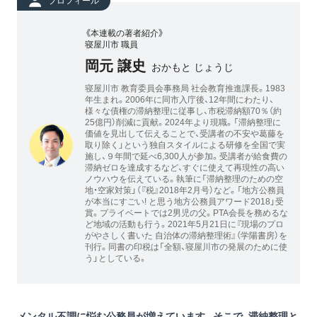
プロフィール
《本連載の著者紹介》
寝屋川市 職員
岡元 譲史
おかもと じょうじ
寝屋川市 教育委員会事務局 社会教育推進課長。1983
年生まれ。2006年に同市入庁後、12年間にわたり、
様々な債権の滞納整理に従事し、市税滞納額70％（約
25億円）削減に貢献。2024年より現職。「滞納整理に
価値を見出して伝えることで、受講者の不安や葛藤を
取り除く」という独自スタイルによる研修を全国で実
施し、９年間で延べ6,300人が参加。受講者が給食費の
滞納ゼロを達成するなど、すぐに使えて再現性の高い
ノウハウを伝えている。執筆に「滞納整理のための空
地・空家対策」（『税』2018年2月号）など。「地方公務員
が本当にすごい! と思う地方公務員アワード2018」受
賞。プライベートでは2男児の父。PTA会長を務めるな
ど地域の活動も行う。2021年5月21日に『現場のプロ
がやさしく書いた 自治体の滞納整理術』（学陽書房）を
刊行。同書の印税は「全額、寝屋川市の発展のために使
う」としている。
メンタル不調に悩む公務員が増えています。そこで、滞納整理と