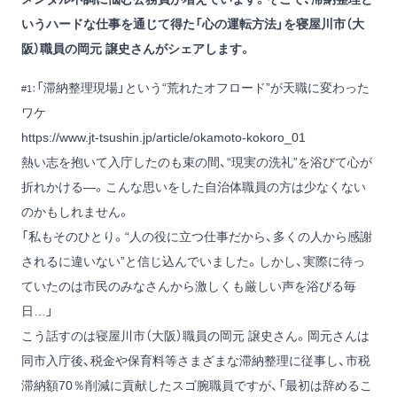
いうハードな仕事を通じて得た「心の運転方法」を寝屋川市（大
阪）職員の岡元 譲史さんがシェアします。
「滞納整理現場」という“荒れたオフロード”が天職に変わった
#1：
ワケ
https://www.jt-tsushin.jp/article/okamoto-kokoro_01
熱い志を抱いて入庁したのも束の間、“現実の洗礼”を浴びて心が
折れかける―。こんな思いをした自治体職員の方は少なくない
のかもしれません。
「私もそのひとり。“人の役に立つ仕事だから、多くの人から感謝
されるに違いない”と信じ込んでいました。しかし、実際に待っ
ていたのは市民のみなさんから激しくも厳しい声を浴びる毎
日…」
こう話すのは寝屋川市（大阪）職員の岡元 譲史さん。岡元さんは
同市入庁後、税金や保育料等さまざまな滞納整理に従事し、市税
滞納額70％削減に貢献したスゴ腕職員ですが、「最初は辞めるこ