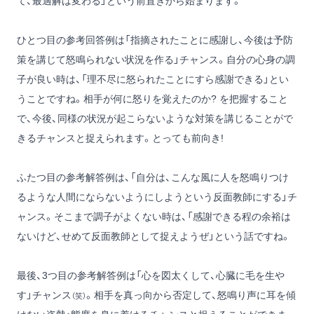
て、最適解は変わる」という前置きから始まります。
ひとつ目の参考回答例は「指摘されたことに感謝し、今後は予防
策を講じて怒鳴られない状況を作る」チャンス。自分の心身の調
子が良い時は、「理不尽に怒られたことにすら感謝できる」とい
うことですね。相手が何に怒りを覚えたのか? を把握すること
で、今後、同様の状況が起こらないような対策を講じることがで
きるチャンスと捉えられます。とっても前向き!
ふたつ目の参考解答例は、「自分は、こんな風に人を怒鳴りつけ
るような人間にならないようにしようという反面教師にする」チ
ャンス。そこまで調子がよくない時は、「感謝できる程の余裕は
ないけど、せめて反面教師として捉えようぜ」という話ですね。
最後、3つ目の参考解答例は「心を図太くして、心臓に毛を生や
す」チャンス
。相手を真っ向から否定して、怒鳴り声に耳を傾
（笑）