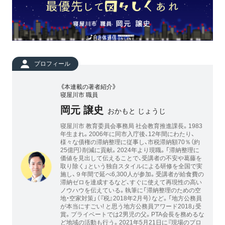
プロフィール
《本連載の著者紹介》
寝屋川市 職員
岡元 譲史
おかもと じょうじ
寝屋川市 教育委員会事務局 社会教育推進課長。1983
年生まれ。2006年に同市入庁後、12年間にわたり、
様々な債権の滞納整理に従事し、市税滞納額70％（約
25億円）削減に貢献。2024年より現職。「滞納整理に
価値を見出して伝えることで、受講者の不安や葛藤を
取り除く」という独自スタイルによる研修を全国で実
施し、９年間で延べ6,300人が参加。受講者が給食費の
滞納ゼロを達成するなど、すぐに使えて再現性の高い
ノウハウを伝えている。執筆に「滞納整理のための空
地・空家対策」（『税』2018年2月号）など。「地方公務員
が本当にすごい! と思う地方公務員アワード2018」受
賞。プライベートでは2男児の父。PTA会長を務めるな
ど地域の活動も行う。2021年5月21日に『現場のプロ