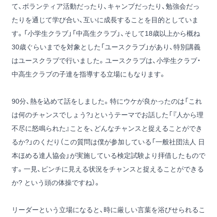
て、ボランティア活動だったり、キャンプだったり、勉強会だっ
たりを通じて学び合い、互いに成長することを目的としていま
す。「小学生クラブ」「中高生クラブ」、そして18歳以上から概ね
30歳ぐらいまでを対象とした「ユースクラブ」があり、特別講義
はユースクラブで行いました。ユースクラブは、小学生クラブ・
中高生クラブの子達を指導する立場にもなります。
90分、熱を込めて話をしました。特にウケが良かったのは「これ
は何のチャンスでしょう?」というテーマでお話した「『人から理
不尽に怒鳴られた』ことを、どんなチャンスと捉えることができ
るか?」のくだり（この質問は僕が参加している
「一般社団法人 日
本ほめる達人協会」
が実施している検定試験より拝借したもので
す。一見、ピンチに見える状況をチャンスと捉えることができる
か? という頭の体操ですね）。
リーダーという立場になると、時に厳しい言葉を浴びせられるこ