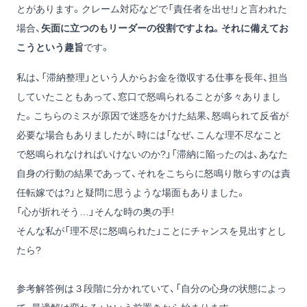
とがあります。クレーム対応などで「責任者を出せ!」と言われた
場合、
矢面に立つのもリーダーの役割ですよね。それに備えてお
こうという趣旨
です。
私は、「滞納整理」という人からお金を徴収する仕事を長年、担当
していたこともあって、窓口で怒鳴られることが多々ありまし
た。こちらのミスが原因で迷惑をかけた結果、怒鳴られて反省が
必要な場合もありましたが、時には「なぜ、こんな理不尽なこと
で怒鳴られなければいけないのか?」「滞納に陥ったのは、あなた
自身の行動の結果であって、それをこちらに怒鳴り散らすのは責
任転嫁では?」と疑問に思うような場面もありました。
「心が折れそう…」そんな時の奥の手!
そんな私が「理不尽に怒鳴られた」ことにチャンスを見出すとし
たら?
参考解答例は３段階に分かれていて、「自分の心身の状態によっ