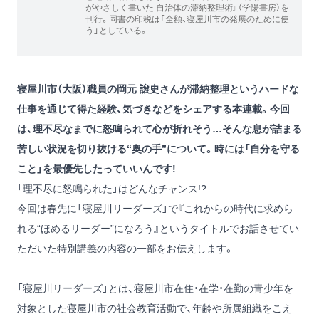
がやさしく書いた 自治体の滞納整理術』（学陽書房）を
刊行。同書の印税は「全額、寝屋川市の発展のために使
う」としている。
寝屋川市（大阪）職員の岡元 譲史さんが滞納整理というハードな
仕事を通じて得た経験、気づきなどをシェアする本連載。今回
は、理不尽なまでに怒鳴られて心が折れそう…そんな息が詰まる
苦しい状況を切り抜ける“奥の手”について。時には「自分を守る
こと」を最優先したっていいんです!
「理不尽に怒鳴られた」はどんなチャンス!?
今回は春先に
「寝屋川リーダーズ」
で『これからの時代に求めら
れる“ほめるリーダー”になろう』というタイトルでお話させてい
ただいた特別講義の内容の一部をお伝えします。
「寝屋川リーダーズ」とは、寝屋川市在住・在学・在勤の青少年を
対象とした寝屋川市の社会教育活動で、年齢や所属組織をこえ