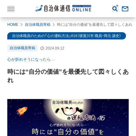
HOME
自治体職員寄稿
時には“自分の価値”を最優先して図々しくあれ
自治体職員のための「心の運転方法」#16（寝屋川市 職員・岡元 譲史）
自治体職員寄稿
2024.09.12
心が折れそうになったら…
時には“自分の価値”を最優先して図々しくあ
れ