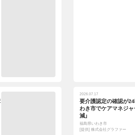
2026.07.17
障
要介護認定の確認が2
わき市でケアマネジャー
減」
福島県いわき市
[提供]
株式会社グラファー