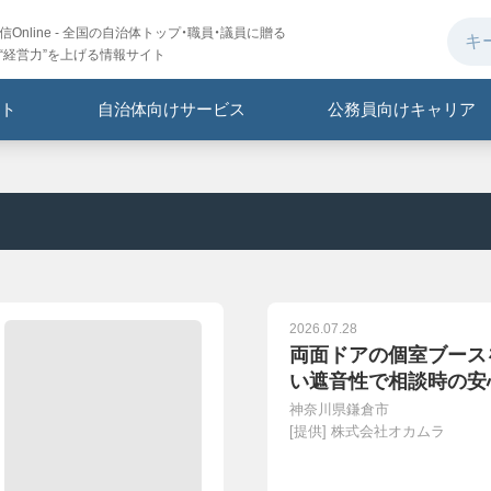
Online - 全国の自治体トップ・職員・議員に贈る
“経営力”を上げる情報サイト
ト
自治体向けサービス
公務員向けキャリア
2026.07.28
両面ドアの個室ブース
い遮音性で相談時の安
神奈川県鎌倉市
[提供]
株式会社オカムラ