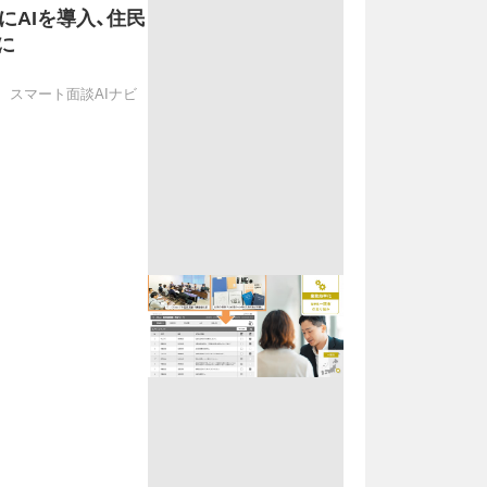
にAIを導入、住民
に
 スマート面談AIナビ