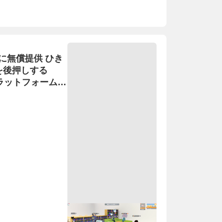
に無償提供 ひき
を後押しする
ラットフォーム」
イアル実施 ―