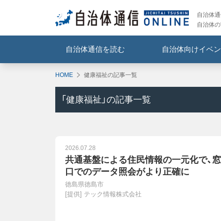
自治体通信
自治体の
自治体通信を読む
自治体向けイベン
HOME
健康福祉の記事一覧
「
健康福祉
」の記事一覧
2026.07.28
共通基盤による住民情報の一元化で、窓
口でのデータ照会がより正確に
徳島県徳島市
[提供]
テック情報株式会社