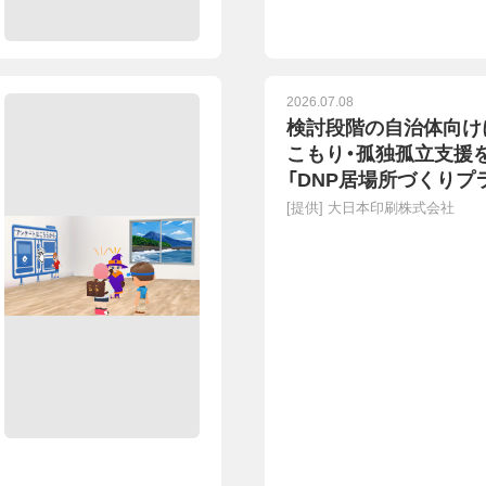
2026.07.08
検討段階の自治体向け
こもり・孤独孤立支援
「DNP居場所づくりプ
― 先着5自治体のトラ
[提供]
大日本印刷株式会社