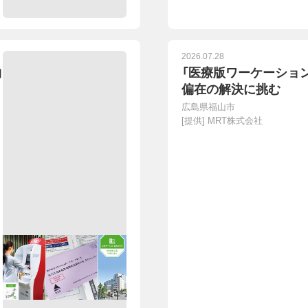
2026.07.28
物
「医療版ワーケーショ
偏在の解決に挑む
広島県福山市
[提供]
MRT株式会社