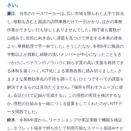
さい。
藤江
当市のケースワーカーは、広い市域を限られた人手で担当
し、移動を含むと面談の訪問事務だけで一日かかり、ほかの事務
作業ができない日も珍しくありませんでした。帰庁後も書類が
山積みで、住民に向き合い、課題を見つけて伴走する本来の使命
より、事務処理で手一杯でした。そうしたなか、令和5年に職員の
半数以上が異動し経験の浅いメンバーが中心になったことをき
っかけに、ベテランのノウハウに頼らず質の高い支援を維持でき
る体制を築くべく、ICT化による業務改善に踏み切りました。さ
まざまな業務効率化の手段を調べても、ひとつですべての課題を
解決できるものは見当たりません。「場所を問わずスムーズに使
え、会話だけで記録が完成する」。この理想の実現を検討するな
か、理想の仕組みを一緒につくる提案をしてくれたのが、NTTデ
ータ関西でした。
鈴木
令和6年度から、ワークショップや実証実験で機能を検証
し、タブレット端末で持ち出して利用可能なスマート面談AIナビ