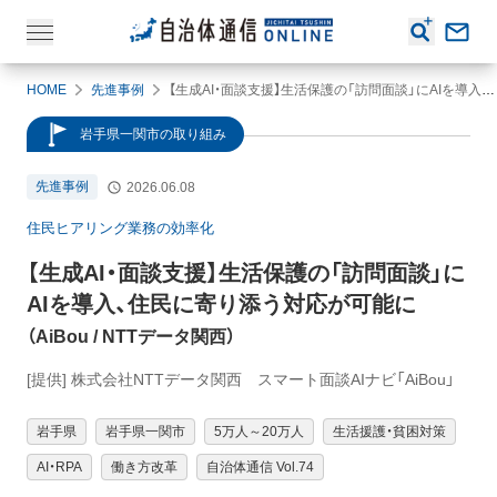
HOME
先進事例
【生成AI・面談支援】生活保護の「訪問面談」にAIを導入、住民に寄り添う対応が可能に（AiBou / NTTデータ関西）
岩手県一関市の取り組み
先進事例
2026.06.08
住民ヒアリング業務の効率化
【生成AI・面談支援】
生活保護の「訪問面談」に
AIを導入、住民に寄り添う対応が可能に
（
AiBou
/ NTTデータ関西
）
[提供] 株式会社NTTデータ関西 スマート面談AIナビ「AiBou」
岩手県
岩手県一関市
5万人～20万人
生活援護・貧困対策
AI・RPA
働き方改革
自治体通信 Vol.74