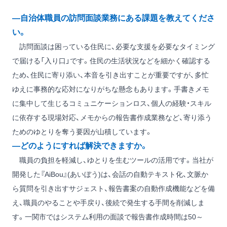
―自治体職員の訪問面談業務にある課題を教えてくださ
い。
訪問面談は困っている住民に、必要な支援を必要なタイミング
で届ける「入り口」です。住民の生活状況などを細かく確認する
ため、住民に寄り添い、本音を引き出すことが重要ですが、多忙
ゆえに事務的な応対になりがちな懸念もあります。手書きメモ
に集中して生じるコミュニケーションロス、個人の経験・スキル
に依存する現場対応、メモからの報告書作成業務など、寄り添う
ためのゆとりを奪う要因が山積しています。
―どのようにすれば解決できますか。
職員の負担を軽減し、ゆとりを生むツールの活用です。当社が
開発した『AiBou』(あいぼう)は、会話の自動テキスト化、文脈か
ら質問を引き出すサジェスト、報告書案の自動作成機能などを備
え、職員のやることや手戻り、後続で発生する手間を削減しま
す。一関市ではシステム利用の面談で報告書作成時間は50～