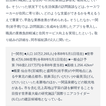
自治体の職員による住民への対応業務は多様化・複雑化してい
る。そういった状況下でも生活保護の訪問面談などは、ケースワ
ーカーが住民に寄り添い、どのような支援ができるかを考えるう
えで重要で、早急な業務改善が求められる。そうしたなか、一関
市(岩手県)では、訪問面談に生成AIを活用したアプリを導入し、
職員の業務負担軽減と住民サービス向上を実現したという。取
り組みの詳細を、同市福祉課の2人に聞いた。
[一関市] ■人口:10万2,265人(令和8年5月1日現在) ■世帯
数:4万6,086世帯(令和8年5月1日現在) ■一般会計予
算:766億2,227万円(令和8年度当初) ■面積:1,256.42km²
■概要:仙台市(宮城県)と盛岡市(岩手県)の中間地点にあ
る中東北の拠点都市。猊鼻渓(げいびけい)や厳美渓(げん
びけい)といった名勝地のほか、一関温泉郷などの観光地
がある。市を含む北上高地は宇宙の謎を解明することを
目指す世界最大級の研究施設「国際リニアコライダー
(ILC)」の建設候補地となっている。