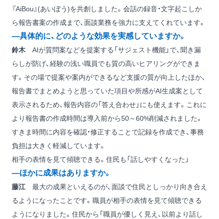
『AiBou』(あいぼう)を共創しました。会話の録音・文字起こしか
ら報告書案の作成まで、面談業務を強力に支えてくれています。
―具体的に、どのような効果を実感していますか。
鈴木
AIが質問案などを提案する「サジェスト機能」で、聞き漏
らしが防げ、経験の浅い職員でも質の高いヒアリングができま
す。その場で提案や案内ができるなど支援の質が向上したほか、
報告書でまとめようと思っていた項目や所感がAI生成案として
表示されるため、報告内容の「答え合わせ」にも使えます。これに
より報告書の作成時間は導入前から50～60%削減されました。
すきま時間に内容を確認・修正することで記録を作成でき、事務
負担は大きく軽減しています。
相手の表情を見て傾聴できる。住民も「話しやすくなった」
―ほかに成果はありますか。
藤江
最大の成果といえるのが、面談で住民としっかり向き合え
るようになったことです。職員が相手の表情を見て傾聴できる
ようになりました。住民から「職員が優しく見え、以前より話し