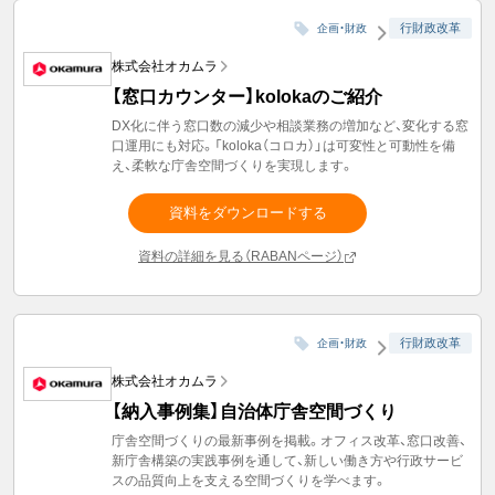
行財政改革
企画・財政
株式会社オカムラ
【窓口カウンター】kolokaのご紹介
DX化に伴う窓口数の減少や相談業務の増加など、変化する窓
口運用にも対応。「koloka（コロカ）」は可変性と可動性を備
え、柔軟な庁舎空間づくりを実現します。
資料をダウンロードする
資料の詳細を見る（RABANページ）
行財政改革
企画・財政
株式会社オカムラ
【納入事例集】自治体庁舎空間づくり
庁舎空間づくりの最新事例を掲載。オフィス改革、窓口改善、
新庁舎構築の実践事例を通して、新しい働き方や行政サービ
スの品質向上を支える空間づくりを学べます。