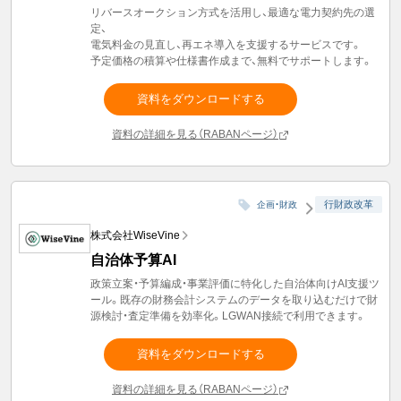
リバースオークション方式を活用し、最適な電力契約先の選
定、
電気料金の見直し、再エネ導入を支援するサービスです。
予定価格の積算や仕様書作成まで、無料でサポートします。
資料をダウンロードする
資料の詳細を見る（RABANページ）
行財政改革
企画・財政
株式会社WiseVine
自治体予算AI
政策立案・予算編成・事業評価に特化した自治体向けAI支援ツ
ール。既存の財務会計システムのデータを取り込むだけで財
源検討・査定準備を効率化。LGWAN接続で利用できます。
資料をダウンロードする
資料の詳細を見る（RABANページ）