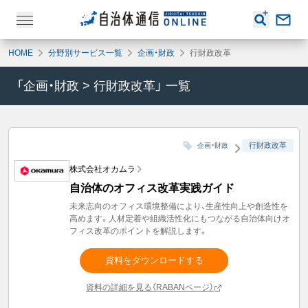
HOME
分野別サービス一覧
企画・財政
行財政改革
「
企画・財政
>
行財政改革
」 一覧
行財政改革
企画・財政
株式会社オカムラ
自治体のオフィス改革実践ガイド
未来志向のオフィス環境整備により、生産性向上や創造性を
高めます。人材定着や組織活性化にもつながる自治体向けオ
フィス改革のポイントを解説します。
資料をダウンロードする
資料の詳細を見る（RABANページ）