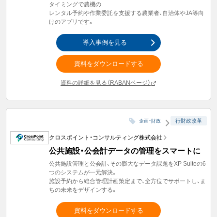
タイミングで農機の
レンタル予約や作業委託を支援する農業者、自治体やJA等向
けのアプリです。
導入事例を見る
資料をダウンロードする
資料の詳細を見る（RABANページ）
行財政改革
企画・財政
クロスポイント・コンサルティング株式会社
公共施設・公会計データの管理をスマートに
公共施設管理と公会計、その膨大なデータ課題をXP Suiteの6
つのシステムが一元解決。
施設予約から総合管理計画策定まで、全方位でサポートし、ま
ちの未来をデザインする。
資料をダウンロードする