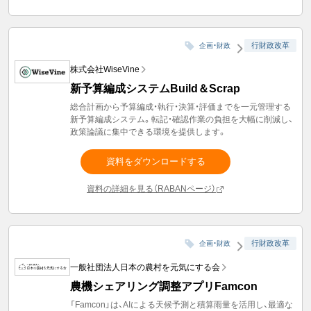
行財政改革
企画・財政
株式会社WiseVine
新予算編成システムBuild＆Scrap
総合計画から予算編成・執行・決算・評価までを一元管理する
新予算編成システム。転記・確認作業の負担を大幅に削減し、
政策論議に集中できる環境を提供します。
資料をダウンロードする
資料の詳細を見る（RABANページ）
行財政改革
企画・財政
一般社団法人日本の農村を元気にする会
農機シェアリング調整アプリFamcon
「Famcon」は、AIによる天候予測と積算雨量を活用し、最適な