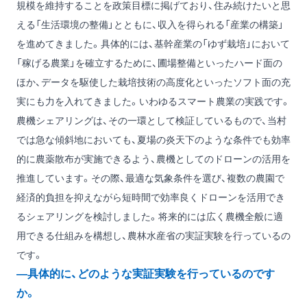
規模を維持することを政策目標に掲げており、住み続けたいと思
える「生活環境の整備」とともに、収入を得られる「産業の構築」
を進めてきました。具体的には、基幹産業の「ゆず栽培」において
「稼げる農業」を確立するために、圃場整備といったハード面の
ほか、データを駆使した栽培技術の高度化といったソフト面の充
実にも力を入れてきました。いわゆるスマート農業の実践です。
農機シェアリングは、その一環として検証しているもので、当村
では急な傾斜地においても、夏場の炎天下のような条件でも効率
的に農薬散布が実施できるよう、農機としてのドローンの活用を
推進しています。その際、最適な気象条件を選び、複数の農園で
経済的負担を抑えながら短時間で効率良くドローンを活用でき
るシェアリングを検討しました。将来的には広く農機全般に適
用できる仕組みを構想し、農林水産省の実証実験を行っているの
です。
―具体的に、どのような実証実験を行っているのです
か。