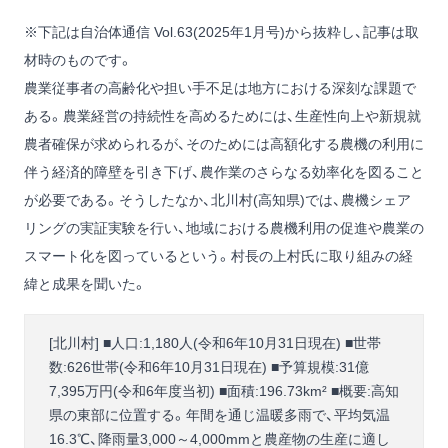
※下記は自治体通信 Vol.63(2025年1月号)から抜粋し、記事は取
材時のものです。
農業従事者の高齢化や担い手不足は地方における深刻な課題で
ある。農業経営の持続性を高めるためには、生産性向上や新規就
農者確保が求められるが、そのためには高額化する農機の利用に
伴う経済的障壁を引き下げ、農作業のさらなる効率化を図ること
が必要である。そうしたなか、北川村(高知県)では、農機シェア
リングの実証実験を行い、地域における農機利用の促進や農業の
スマート化を図っているという。村長の上村氏に取り組みの経
緯と成果を聞いた。
[北川村] ■人口:1,180人(令和6年10月31日現在) ■世帯
数:626世帯(令和6年10月31日現在) ■予算規模:31億
7,395万円(令和6年度当初) ■面積:196.73km² ■概要:高知
県の東部に位置する。年間を通じ温暖多雨で、平均気温
16.3℃、降雨量3,000～4,000mmと農産物の生産に適し