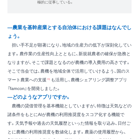
極的に従事している。
―農業を基幹産業とする自治体における課題はなんでし
ょう。
担い手不足が顕著になり、地域の生産力の低下が深刻化してい
ます。農作業の生産性向上とともに、新規就農者の確保が急務と
なりますが、そこで課題となるのが農機の導入費用の高さです。
そこで当会では、農機を地域全体で活用していけるよう、国のス
マート農業への支援
*¹
も活用し、農機シェアリング調整アプリ
『famcon』を開発しました。
―どのようなアプリですか。
農機の貸借管理を基本機能としていますが、特徴は天気などの
諸条件をもとにAIが農機の利用推奨度をスコア化する機能で
す。天気予報や過去の天気履歴といった情報を取り込み、日付ご
とに農機の利用推奨度を数値化します。農薬の使用履歴から、