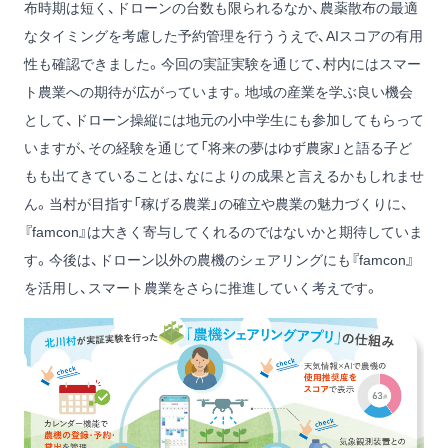
布時期は短く、ドローンの台数も限られるなか、農薬散布の最適
なタイミングを考慮した予約管理を行ううえで、AIスコアの有用
性も確認できました。今回の実証実験を通じて、村内にはスマー
ト農業への期待が広がっています。地域の産業を学ぶ良い機会
として、ドローン操縦には地元の小中学生にも参加してもらって
いますが、その経験を通じて「将来の夢はゆず農家」と語る子ど
もも出てきていることは、なによりの成果と言えるかもしれませ
ん。当村が目指す「稼げる農業」の確立や農業の魅力づくりに、
『famcon』は大きく寄与してくれるのではないかと期待していま
す。今後は、ドローン以外の農機のシェアリングにも『famcon』
を活用し、スマート農業をさらに推進していく考えです。