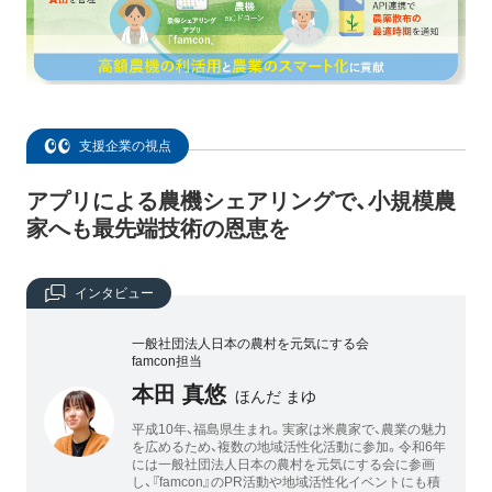
支援企業の視点
アプリによる農機シェアリングで、小規模農
家へも最先端技術の恩恵を
インタビュー
一般社団法人日本の農村を元気にする会
famcon担当
本田 真悠
ほんだ まゆ
平成10年、福島県生まれ。実家は米農家で、農業の魅力
を広めるため、複数の地域活性化活動に参加。令和6年
には一般社団法人日本の農村を元気にする会に参画
し、『famcon』のPR活動や地域活性化イベントにも積