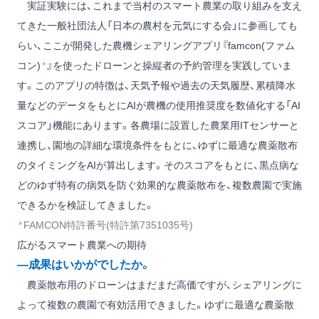
実証実験には、これまで当村のスマート農業の取り組みを支え
てきた一般社団法人「日本の農村を元気にする会」に参画しても
らい、ここが開発した農機シェアリングアプリ『famcon(ファム
コン)
*
』を使ったドローンと操縦者の予約管理を実践していま
す。このアプリの特徴は、天気予報や過去の天気履歴、累積降水
量などのデータをもとにAIが農機の使用推奨度を数値化する「AI
スコア」機能にあります。各農場に設置した農業用ITセンサーと
連携し、園地の詳細な環境条件をもとに、ゆずに最適な農薬散布
のタイミングをAIが算出します。そのスコアをもとに、黒点病な
どのゆず特有の病気を防ぐ効果的な農薬散布を、複数農園で実施
できるかを検証してきました。
*
FAMCON特許番号(特許第7351035号)
広がるスマート農業への期待
―成果はいかがでしたか。
農薬散布用のドローンはまだまだ高価ですが、シェアリングに
よって複数の農園で有効活用できました。ゆずに最適な農薬散