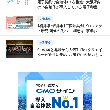
電子契約で自治体DXを推進！ 大阪府内
の15自治体が導入している 電子印鑑
GMOサインとは？
先進事例
【福井県・坂井市】三国湊共創プロジェク
ト研究 研修の先へ──構想を「事業」に変
える共創が、いま動き出している
先進事例
9つの国と地域から人気TikTokクリエイ
ターが香川に集結し、瀬戸内の魅力を
TikTokで世界に発信！「瀬戸内国際芸術祭
2025」に合わせて開催された「TikTok
Connect By Tourism 〜瀬戸内の魅力発
信・裏瀬戸芸プロジェクト〜」開催レポー
ト（前編）