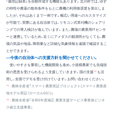
「栽培記録表」を自動作成する機能もあります。北川村では、ゆず
の特性や農薬の散布条件をもとに農機の利用推奨度を算出しま
したが、それはあくまで一例です。幅広い用途へのカスタマイズ
が可能で、実際にある自治体では、リモコン式草刈機のシェアリ
ングでの導入検討が進んでいます。また、圃場の農業用ITセンサ
ーと連携しているため、近くにアメダスの観測所がなくても、圃
場の気温や地温、降雨量など詳細な気象情報を遠隔で確認するこ
とができます。
―今後の自治体への支援方針を聞かせてください。
使いやすさを重視した機能開発も進め、小規模農家でも先端技
術の恩恵を受けられるよう支援していきます。国の支援
*²
も活
用し、全国でデモを受け付けています。お問い合わせください。
*¹
: 農林水産省「スマート農業実証プロジェクト(スマート農業産
地モデル実証〈ローカル5G〉)」
*²
: 農林水産省「令和5年度補正 農業支援サービス事業体ビジネ
ス確立支援事業」