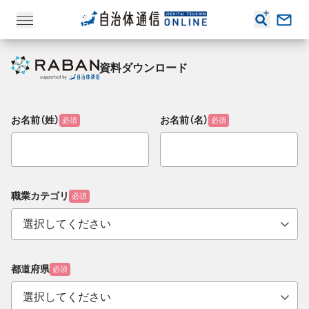
資料ダウンロード
お名前（姓）
お名前（名）
必須
必須
職業カテゴリ
必須
都道府県
必須