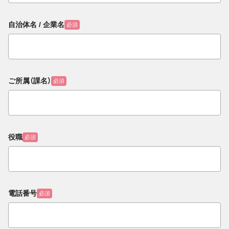
自治体名 / 企業名
必須
ご所属（課名）
必須
役職
必須
電話番号
必須