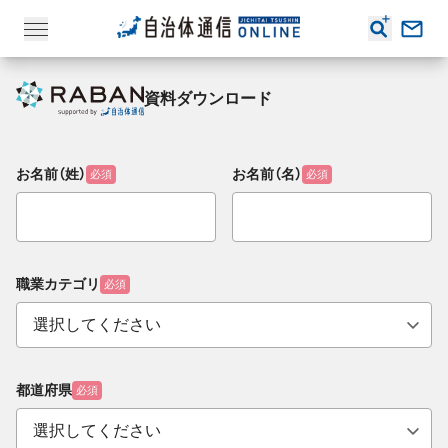
資料ダウンロード
お名前（姓）
お名前（名）
必須
必須
職業カテゴリ
必須
都道府県
必須