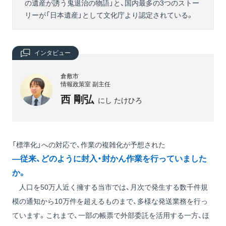
の遺産が誘う鬼退治の物語」と、国内最多の3つのストー
リーが「日本遺産」として文化庁より認定されている。
インタビュー
倉敷市
情報政策室 副主任
西 剛弘
にし たけひろ
「標準化」への対応で、作業の複雑化が予想された
―従来、どのように封入・封かん作業を行っていました
か。
人口を50万人近く擁する当市では、月次で発生する数千件規
模の通知から10万件を超えるものまで、多様な発送業務を行っ
ています。これまで、一部の帳票で外部委託を活用する一方、ほ