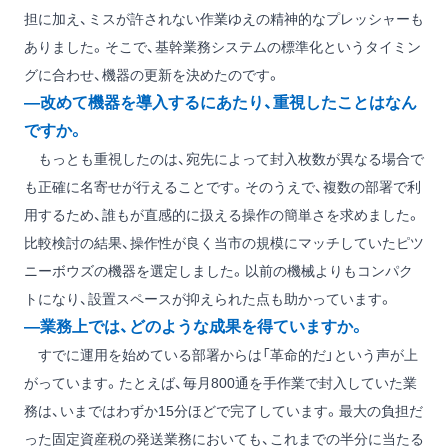
担に加え、ミスが許されない作業ゆえの精神的なプレッシャーも
ありました。そこで、基幹業務システムの標準化というタイミン
グに合わせ、機器の更新を決めたのです。
―改めて機器を導入するにあたり、重視したことはなん
ですか。
もっとも重視したのは、宛先によって封入枚数が異なる場合で
も正確に名寄せが行えることです。そのうえで、複数の部署で利
用するため、誰もが直感的に扱える操作の簡単さを求めました。
比較検討の結果、操作性が良く当市の規模にマッチしていたピツ
ニーボウズの機器を選定しました。以前の機械よりもコンパク
トになり、設置スペースが抑えられた点も助かっています。
―業務上では、どのような成果を得ていますか。
すでに運用を始めている部署からは「革命的だ」という声が上
がっています。たとえば、毎月800通を手作業で封入していた業
務は、いまではわずか15分ほどで完了しています。最大の負担だ
った固定資産税の発送業務においても、これまでの半分に当たる