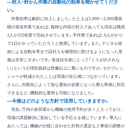
―封入・封かん作業の自動化の効果を聞かせてくださ
い。
作業効率は劇的に向上しました。たとえば1,000～2,000通規
模の発送作業であれば、複雑な内容の封入であっても現在は職員
1人が1日程度で完結させています。手作業であれば、5人がかり
で1日かかっていただろうと推測しています。また、デジタル技
術による自動名寄せで誤封入を物理的に防げるようになった意
義は非常に大きいです。発送担当者にとって「ミスが許されな
い」という心理的負担は想像以上に重いものですが、そのプレッ
シャーが軽減されたことは現場の安心感につながっています。
さらに、内製化によって急な通知が必要になった際も即座に対応
できるなど、機動的な運用も可能になりました。
―今後はどのような方針で活用していきますか。
現在、庁内の各部署から機械の使用予約が次々と入っており、
現場の課題解決に直結している手応えを感じています。導入に
あたっては、機械の仕様に合わせた封筒の選定など事前の調整が