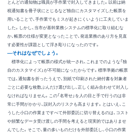
とんどの通知物は職員が手作業で封入してきました。以前は納
税通知書を冊子状にとじるなど独自にカスタマイズした帳票を
用いることで、手作業でもミスが起きにくいように工夫していま
した。しかし、当市が基幹業務システムの標準化に取り組むな
か、帳票の仕様が変更となったことで、発送業務のあり方を見直
す必要性が課題として浮き彫りになったのです。
―それはなぜでしょう。
標準化によって帳票の様式が統一され、これまでのような「独
自のカスタマイズ」が不可能になったからです。標準準拠の帳票
では、通知書を折ったうえで、別紙で印刷された納付書を対象者
ごとに必要な枚数ぶんだけ選び出し、正しく組み合わせて封入し
なければなりません。この「名寄せ」を人の目と手で行うのは非
常に手間がかかり、誤封入のリスクも高まります。とはいえ、こ
うした小口の作業まですべて外部委託に切り替えるのは、コスト
や頻繁なデータ受け渡しの手間を考えると現実的ではありませ
んでした。そこで、量の多いものだけを外部委託し、小口の作業