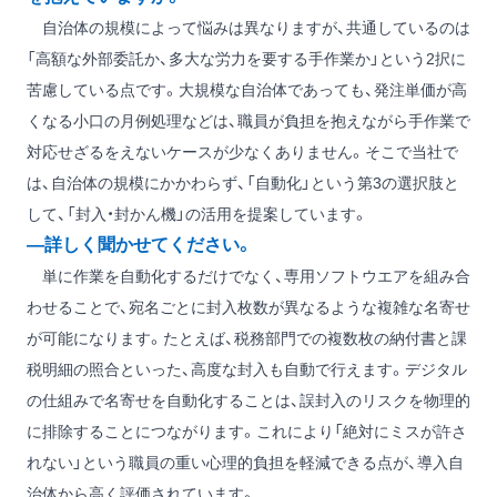
自治体の規模によって悩みは異なりますが、共通しているのは
「高額な外部委託か、多大な労力を要する手作業か」という2択に
苦慮している点です。大規模な自治体であっても、発注単価が高
くなる小口の月例処理などは、職員が負担を抱えながら手作業で
対応せざるをえないケースが少なくありません。そこで当社で
は、自治体の規模にかかわらず、「自動化」という第3の選択肢と
して、「封入・封かん機」の活用を提案しています。
―詳しく聞かせてください。
単に作業を自動化するだけでなく、専用ソフトウエアを組み合
わせることで、宛名ごとに封入枚数が異なるような複雑な名寄せ
が可能になります。たとえば、税務部門での複数枚の納付書と課
税明細の照合といった、高度な封入も自動で行えます。デジタル
の仕組みで名寄せを自動化することは、誤封入のリスクを物理的
に排除することにつながります。これにより「絶対にミスが許さ
れない」という職員の重い心理的負担を軽減できる点が、導入自
治体から高く評価されています。