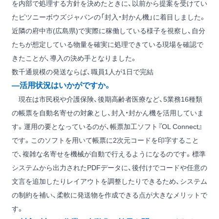
を内部で処理する方針を決めたときに、以前から提案を受けてい
たピツニーボウズジャパンの「封入・封かん機」に着目しました。
近隣の府中市(広島県)で実際に稼働している様子を視察し、自分
たちが想定している物量を確実に処理できている現場を確認で
きたことが、導入の決め手となりました。
数千通規模の発送ならば、職員1人が1日で完結
―活用状況はいかがですか。
現在は市民税や介護保険、後期高齢者医療など、5業務16種類
の帳票を自動名寄せの対象とし、封入・封かん機を活用していま
す。運用の要となっているのが、帳票加工ソフト『OL Connect』
です。このソフトを用いて帳票に2次元コードを印字すること
で、複雑な名寄せを機械が自動で行えるようになるのです。標準
システムから出力されたPDFデータに、後付けでコードや任意の
文言を追加したりレイアウトを調整したりできるため、システム
の制約を補い、柔軟に発送物を作成できる点が大きなメリットで
す。