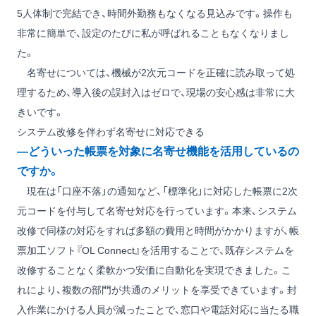
5人体制で完結でき、時間外勤務もなくなる見込みです。操作も
非常に簡単で、設定のたびに私が呼ばれることもなくなりまし
た。
名寄せについては、機械が2次元コードを正確に読み取って処
理するため、導入後の誤封入はゼロで、現場の安心感は非常に大
きいです。
システム改修を伴わず名寄せに対応できる
―どういった帳票を対象に名寄せ機能を活用しているの
ですか。
現在は「口座不落」の通知など、「標準化」に対応した帳票に2次
元コードを付与して名寄せ対応を行っています。本来、システム
改修で同様の対応をすれば多額の費用と時間がかかりますが、帳
票加工ソフト『OL Connect』を活用することで、既存システムを
改修することなく柔軟かつ安価に自動化を実現できました。こ
れにより、複数の部門が共通のメリットを享受できています。封
入作業にかける人員が減ったことで、窓口や電話対応に当たる職