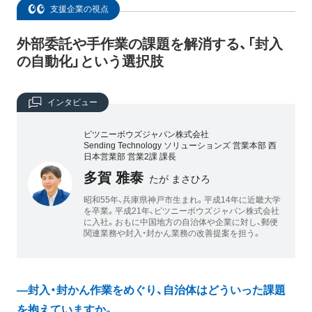
支援企業の視点
外部委託や手作業の課題を解消する、「封入
の自動化」という選択肢
インタビュー
ピツニーボウズジャパン株式会社
Sending Technology ソリューションズ 営業本部 西
日本営業部 営業2課 課長
多賀 雅泰
たが まさひろ
昭和55年、兵庫県神戸市生まれ。平成14年に近畿大学
を卒業。平成21年、ピツニーボウズジャパン株式会社
に入社。おもに中国地方の自治体や企業に対し、郵便
関連業務や封入・封かん業務の改善提案を担う。
―封入・封かん作業をめぐり、自治体はどういった課題
を抱えていますか。