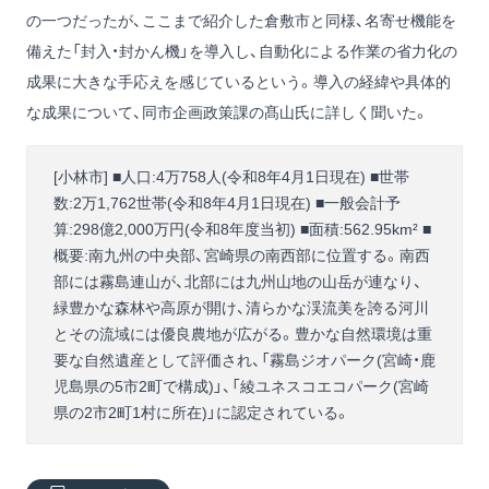
の一つだったが、ここまで紹介した倉敷市と同様、名寄せ機能を
備えた「封入・封かん機」を導入し、自動化による作業の省力化の
成果に大きな手応えを感じているという。導入の経緯や具体的
な成果について、同市企画政策課の髙山氏に詳しく聞いた。
[小林市] ■人口:4万758人(令和8年4月1日現在) ■世帯
数:2万1,762世帯(令和8年4月1日現在) ■一般会計予
算:298億2,000万円(令和8年度当初) ■面積:562.95km² ■
概要:南九州の中央部、宮崎県の南西部に位置する。南西
部には霧島連山が、北部には九州山地の山岳が連なり、
緑豊かな森林や高原が開け、清らかな渓流美を誇る河川
とその流域には優良農地が広がる。豊かな自然環境は重
要な自然遺産として評価され、「霧島ジオパーク(宮崎・鹿
児島県の5市2町で構成)」、「綾ユネスコエコパーク(宮崎
県の2市2町1村に所在)」に認定されている。