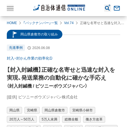
HOME
「バックナンバー」一覧
Vol.74
正確な名寄せと迅速な封入を実現、発送業務の自動化に確かな手応え
岡山県倉敷市の取り組み
先進事例
2026.06.08
封入・封かん作業の効率化➀
【封入封緘機】
正確な名寄せと迅速な封入を
実現、発送業務の自動化に確かな手応え
（
封入封緘機
/ ピツニーボウズジャパン
）
[提供] ピツニーボウズジャパン株式会社
岡山県
宮崎県
岡山県倉敷市
宮崎県小林市
20万人～50万人
5万人未満
総務全般
働き方改革