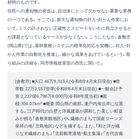
材時のものです。
住民への通知物の発送は、自治体にとって欠かせない重要な業務
の一つである。そこでは、膨大な通知物の封入・封かん作業にお
いて、ミスの許されない正確性とスピードをいかに両立させるか
が課題となっているケースが少なくない。こうしたなか、倉敷市
(岡山県)では、基幹業務システムの標準化対応を契機に、封入・封
かん作業の自動化を推進し、確かな成果をあげているという。取
り組みの詳細を、同市情報政策室の西氏に聞いた。
[倉敷市] ■人口:46万9,313人(令和8年4月末日現在) ■世
帯数:22万3,557世帯(令和8年4月末日現在) ■一般会計予
算:2,227億6,796万6,000円(令和8年度当初) ■面
積:356.07km² ■概要:岡山県の南部、瀬戸内海沿岸に位置
する。江戸時代の白壁と洋風建築が調和した美しい町並
みが残る「倉敷美観地区」や、繊維のまちで国産ジーンズ
発祥の地「児島地区」などを擁する。また、「和と洋が織
りなす繊維のまち」「北前船寄港地・船主集落」「古代吉備