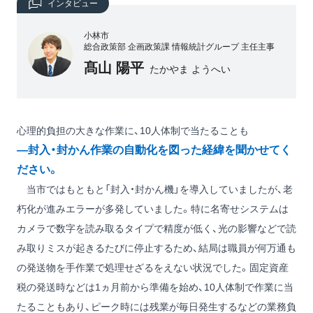
インタビュー
小林市
総合政策部 企画政策課 情報統計グループ 主任主事
髙山 陽平
たかやま ようへい
心理的負担の大きな作業に、10人体制で当たることも
―封入・封かん作業の自動化を図った経緯を聞かせてく
ださい。
当市ではもともと「封入・封かん機」を導入していましたが、老
朽化が進みエラーが多発していました。特に名寄せシステムは
カメラで数字を読み取るタイプで精度が低く、光の影響などで読
み取りミスが起きるたびに停止するため、結局は職員が何万通も
の発送物を手作業で処理せざるをえない状況でした。固定資産
税の発送時などは1ヵ月前から準備を始め、10人体制で作業に当
たることもあり、ピーク時には残業が毎日発生するなどの業務負