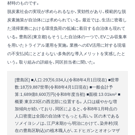
材時のものです。
脱炭素社会の実現が求められるなか、実効性があり、模範的な脱
炭素施策が自治体には求められている。最近では、生活に密着し
た清掃業務における環境負荷の低減に着目する自治体も現れて
いる。豊島区(東京都)もそうした自治体の一つで、EVごみ収集車
を用いたトライアル運用を実施。業務へのEV活用に対する現場
の不安払拭にとどまらない多角的な導入メリットを実感したと
いう。取り組みの詳細を、同区担当者に聞いた。
[豊島区] ■人口:29万6,034人(令和8年4月1日現在) ■世帯
数:18万9,887世帯(令和8年4月1日現在) ■一般会計予
算:1,689億8,600万円(令和8年度当初) ■面積:13.01km² ■
概要:東京23区の西北部に位置する。人口は緩やかな増
加傾向が続いており、同区によると、令和8年1月時点の
人口密度は全国の自治体でもっとも高い。区の木である
ソメイヨシノは、江戸末期から明治にかけて、染井村(現
在の豊島区駒込)の植木職人が、エドヒガンとオオシマザ