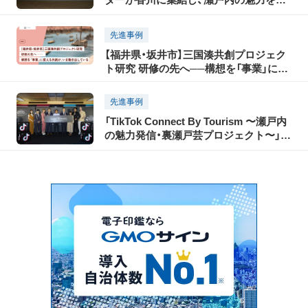
TikTokで世界に発信！「瀬戸内国際芸術祭
2025」に合わせて開催された「TikTok
先進事例
Connect By Tourism 〜瀬戸内の魅力発
【福井県・坂井市】三国湊共創プロジェク
信・裏瀬戸芸プロジェクト〜」開催レポー
ト研究 研修の先へ──構想を「事業」に変
ト（前編）
える共創が、いま動き出している
先進事例
「TikTok Connect By Tourism 〜瀬戸内
の魅力発信・裏瀬戸芸プロジェクト〜」開
催レポート