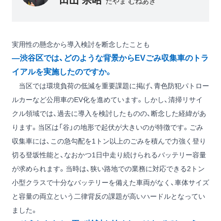
たやま むねあき
実用性の懸念から導入検討を断念したことも
―渋谷区では、どのような背景からEVごみ収集車のトラ
イアルを実施したのですか。
当区では環境負荷の低減を重要課題に掲げ、青色防犯パトロー
ルカーなど公用車のEV化を進めています。しかし、清掃リサイ
クル領域では、過去に導入を検討したものの、断念した経緯があ
ります。当区は「谷」の地形で起伏が大きいのが特徴です。ごみ
収集車には、この急勾配を1トン以上のごみを積んで力強く登り
切る登坂性能と、なおかつ1日中走り続けられるバッテリー容量
が求められます。当時は、狭い路地での業務に対応できる2トン
小型クラスで十分なバッテリーを備えた車両がなく、車体サイズ
と容量の両立という二律背反の課題が高いハードルとなってい
ました。