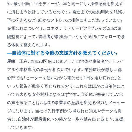
や、最小回転半径をディーゼル車と同一にし、操作感覚を変えず
に済むよう設計しているためです。発進までの起動時間を1秒以
下に抑えるなど、細かなストレスの排除にもこだわっています。
充電忘れについても、コネクテッドサービス『プレイズム』の遠
隔監視によって、管理者が事務所にいながら適切にフォローでき
る体制を整えられます。
―自治体に対する今後の支援方針を教えてください。
尾崎
現在、東京23区をはじめとした自治体や事業者で、トライ
アルや本格導入の事例が相次いでいます。業務環境が厳しい都
心部でも「ヒーターを使いながら電欠せず1日を走り切れた」と
いった報告が数多く寄せられており、これらはほかの自治体にと
っても大きな安心材料になるはずです。自治体が率先してEV化
の旗を振ることは、地域の事業者の意識を変える強力なメッセー
ジになります。当社は先行事例から得られた知見やデータも提
供し、自治体が脱炭素化への確かな一歩を踏み出せるよう、支援
していきます。