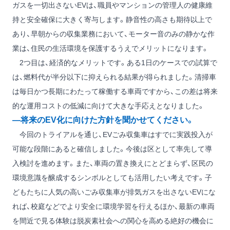
ガスを一切出さないEVは、職員やマンションの管理人の健康維
持と安全確保に大きく寄与します。静音性の高さも期待以上で
あり、早朝からの収集業務において、モーター音のみの静かな作
業は、住民の生活環境を保護するうえでメリットになります。
2つ目は、経済的なメリットです。ある1日のケースでの試算で
は、燃料代が半分以下に抑えられる結果が得られました。清掃車
は毎日かつ長期にわたって稼働する車両ですから、この差は将来
的な運用コストの低減に向けて大きな手応えとなりました。
―将来のEV化に向けた方針を聞かせてください。
今回のトライアルを通じ、EVごみ収集車はすでに実践投入が
可能な段階にあると確信しました。今後は区として率先して導
入検討を進めます。また、車両の置き換えにとどまらず、区民の
環境意識を醸成するシンボルとしても活用したい考えです。子
どもたちに人気の高いごみ収集車が排気ガスを出さないEVにな
れば、校庭などでより安全に環境学習を行えるほか、最新の車両
を間近で見る体験は脱炭素社会への関心を高める絶好の機会に