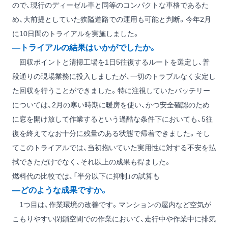
ので、現行のディーゼル車と同等のコンパクトな車格であるた
め、大前提としていた狭隘道路での運用も可能と判断。今年2月
に10日間のトライアルを実施しました。
―トライアルの結果はいかがでしたか。
回収ポイントと清掃工場を1日5往復するルートを選定し、普
段通りの現場業務に投入しましたが、一切のトラブルなく安定し
た回収を行うことができました。特に注視していたバッテリー
については、2月の寒い時期に暖房を使い、かつ安全確認のため
に窓を開け放して作業するという過酷な条件下においても、5往
復を終えてなお十分に残量のある状態で帰着できました。そし
てこのトライアルでは、当初抱いていた実用性に対する不安を払
拭できただけでなく、それ以上の成果も得ました。
燃料代の比較では、「半分以下に抑制」の試算も
―どのような成果ですか。
1つ目は、作業環境の改善です。マンションの屋内など空気が
こもりやすい閉鎖空間での作業において、走行中や作業中に排気