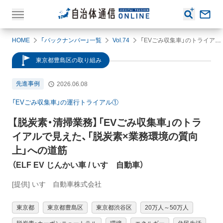
HOME
「バックナンバー」一覧
Vol.74
「EVごみ収集車」のトライアルで見えた、「脱炭素×業務環境の質向上」への道筋
東京都豊島区の取り組み
先進事例
2026.06.08
「EVごみ収集車」の運行トライアル①
【脱炭素・清掃業務】
「EVごみ収集車」のトラ
イアルで見えた、「脱炭素×業務環境の質向
上」への道筋
（
ELF EV じんかい車
/ いすゞ自動車
）
[提供] いすゞ自動車株式会社
東京都
東京都豊島区
東京都渋谷区
20万人～50万人