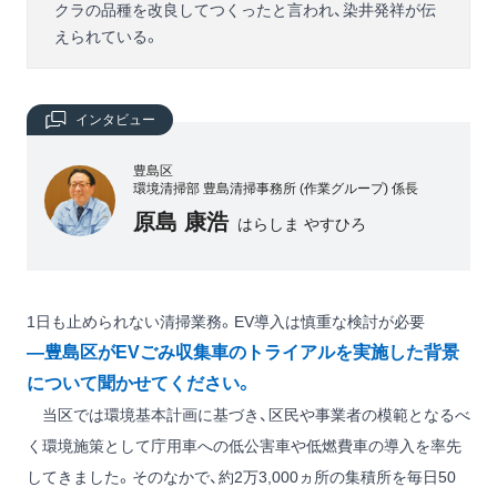
クラの品種を改良してつくったと言われ、染井発祥が伝
えられている。
インタビュー
豊島区
環境清掃部 豊島清掃事務所 (作業グループ) 係長
原島 康浩
はらしま やすひろ
1日も止められない清掃業務。EV導入は慎重な検討が必要
―豊島区がEVごみ収集車のトライアルを実施した背景
について聞かせてください。
当区では環境基本計画に基づき、区民や事業者の模範となるべ
く環境施策として庁用車への低公害車や低燃費車の導入を率先
してきました。そのなかで、約2万3,000ヵ所の集積所を毎日50