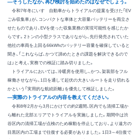
―そうしたなか、再び検討を始めたのはなぜでしょう。
令和7年冬にいすゞ自動車からトライアルの提案を受けた「EV
ごみ収集車」が、コンパクトな車体と大容量バッテリーを両立さ
せたものであり、EVを使った収集業務の実現可能性を感じたか
らです。2トンの小型クラスでありながら、先行発売されていた
他社の車両を上回る66kWhのバッテリー容量を確保していると
聞き、「これならば、かつて諦めたときの課題を解決できるので
は」と考え、実務での検証に踏み切りました。
トライアルにおいては、冷暖房を使用し、かつ、架装部をフル
稼働させながら、1日を通して起伏の大きいルートを走り切れる
かという「実用的な航続距離」を優先して検証しました。
―実際のトライアルの内容を教えてください。
令和8年2月から3月にかけての約2週間、区内でも清掃工場か
ら離れた北部エリアでトライアルを実施しました。期間中は渋
谷区内の清掃工場が点検のため稼動を停止しており、より遠方の
目黒区内の工場まで往復する必要がありました。1日3～4往復で