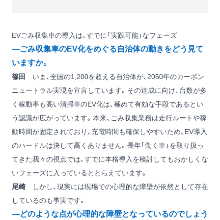
EVごみ収集車の導入は、すでに「実践可能」なフェーズ
―ごみ収集車のEV化をめぐる自治体の動きをどう見て
いますか。
篠田
いま、全国の1,200を超える自治体が、2050年のカーボン
ニュートラル実現を宣言しています。その達成に向け、台数が多
く稼動率も高い清掃車のEV化は、極めて有効な手段であるとい
う認識が広がっています。本来、ごみ収集業務は走行ルートや稼
動時間が固定されており、充電時間も確保しやすいため、EV導入
のハードルは決して高くありません。長年「働く車」を取り扱っ
てきた我々の視点では、すでに本格導入を検討してもおかしくな
いフェーズに入っているととらえています。
尾崎
しかし、現実には現場での心理的な障壁が依然として存在
しているのも事実です。
―どのような点が心理的な障壁となっているのでしょう