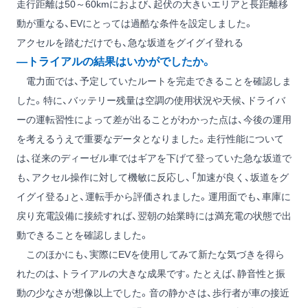
走行距離は50～60kmにおよび、起伏の大きいエリアと長距離移
動が重なる、EVにとっては過酷な条件を設定しました。
アクセルを踏むだけでも、急な坂道をグイグイ登れる
―トライアルの結果はいかがでしたか。
電力面では、予定していたルートを完走できることを確認しま
した。特に、バッテリー残量は空調の使用状況や天候、ドライバ
ーの運転習性によって差が出ることがわかった点は、今後の運用
を考えるうえで重要なデータとなりました。走行性能について
は、従来のディーゼル車ではギアを下げて登っていた急な坂道で
も、アクセル操作に対して機敏に反応し、「加速が良く、坂道をグ
イグイ登る」と、運転手から評価されました。運用面でも、車庫に
戻り充電設備に接続すれば、翌朝の始業時には満充電の状態で出
動できることを確認しました。
このほかにも、実際にEVを使用してみて新たな気づきを得ら
れたのは、トライアルの大きな成果です。たとえば、静音性と振
動の少なさが想像以上でした。音の静かさは、歩行者が車の接近