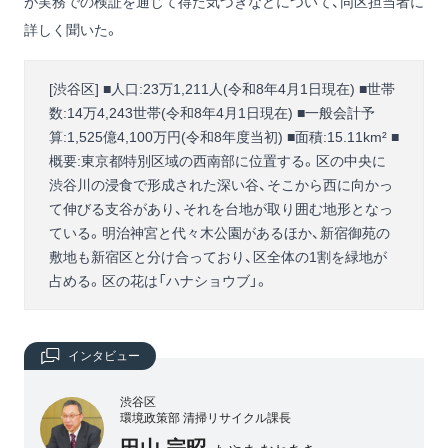
が実務での検証を通じて得た気づきなどについて、同区担当者に
詳しく聞いた。
[渋谷区] ■人口:23万1,211人(令和8年4月1日現在) ■世帯
数:14万4,243世帯(令和8年4月1日現在) ■一般会計予
算:1,525億4,100万円(令和8年度当初) ■面積:15.11km² ■
概要:東京都特別区域の西南部に位置する。区の中央に
渋谷川の浸食で形成された深い谷、そこから西に向かっ
て伸びる支谷があり、それを台地が取り囲む地形となっ
ている。明治神宮と代々木公園があるほか、新宿御苑の
敷地も新宿区と分け合っており、区全体の1割を緑地が
占める。区の花は「ハナショウブ」。
インタビュー
渋谷区
環境政策部 清掃リサイクル課長
田山 宗昭