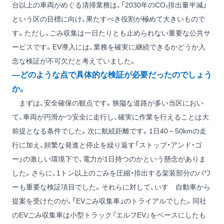
台以上の車両がめぐる清掃業務は、「2030年のCO₂排出量半減」
という区の目標に向け、果たすべき役割が極めて大きいもので
す。ただし、ごみ収集は一日たりとも止められない重要な公共サ
ービスです。EV導入には、業務を確実に継続できるかどうか入
念な検証が不可欠だと考えていました。
―どのような点で具体的な検証が必要だったのでしょう
か。
まずは、安全確保の観点です。狭隘な道路が多い当区におい
て、車両が円滑かつ安全に走行し、確実に作業を行えることは大
前提となる条件でした。次に航続距離です。1日40～50kmの走
行に加え、頻繁な発進と停止を繰り返す「ストップ・アンド・ゴ
ー」の激しい環境下で、電力が1日持つのかという懸念がありま
した。さらに、1トン以上のごみを圧縮・排出する架装部分のパワ
ーも重要な検証項目でした。それらに対して、いすゞ自動車から
提案を受けたのが、「EVごみ収集車」のトライアルでした。同社
のEVごみ収集車は小型トラック『エルフEV』をベースにしたも