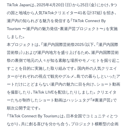
TikTok Japanは、2025年4月20日（日）から25日（金）にかけ、9つ
の国と地域から人気TikTokクリエイター41名（計37組）を招き、
瀬戸内の知られざる魅力を発信する「TikTok Connect By
Tourism 〜瀬戸内の魅力発信・裏瀬戸芸プロジェクト〜」を実施
しました。
本プロジェクトは、「瀬戸内国際芸術祭2025（以下、「瀬戸内国際
芸術祭」）」および瀬戸内地方を盛り上げるため、瀬戸内国際芸術
祭の裏側で地元の人々が知る素敵な場所やモノ・ヒトを掘り起こ
すことを目的に実施した取り組みです。国内外の人気クリエイ
ターがそれぞれの視点で観光やグルメ、島での暮らしといったア
ートだけにとどまらない瀬戸内の魅力に目を向け、ショート動画
を撮影したり、TikTok LIVEを配信したりしました。クリエイタ
ーたちが制作したショート動画はハッシュタグ「
#裏瀬戸芸
」で
順次公開予定です。
「TikTok Connect By Tourism」は、日本全国でコミュニティとつ
ながり、共に創る喜びを分かち合う、プロジェクト横断型の企画