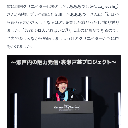
次に国内クリエイター代表として、あああつし（
@aaa_tsushi_
）
さんが登壇。プレ企画にも参加したあああつしさんは、「初日か
ら終わるのがさみしくなるほど、充実した旅だった」と振り返り
ました。「（37組）41人いれば、41通り以上の動画ができるので、
全力で楽しみながら発信しましょう！」とクリエイターたちに声
をかけました。