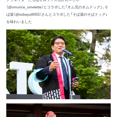
（
@omurice_omelette
）とコラボした「オム兄のオムドッグ」、そ
ば湯（
@sobayu8055
）さんとコラボした「そば湯のそばドッグ」
を味わいました