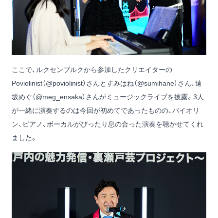
ここで、ルクセンブルクから参加したクリエイターの
Poviolinist（
@poviolinist
）さんとすみはね（
@sumihane
）さん、遠
坂めぐ（
@meg_ensaka
）さんがミュージックライブを披露。3人
が一緒に演奏するのは今回が初めてであったものの、バイオリ
ン、ピアノ、ボーカルがぴったり息の合った演奏を聴かせてくれ
ました。