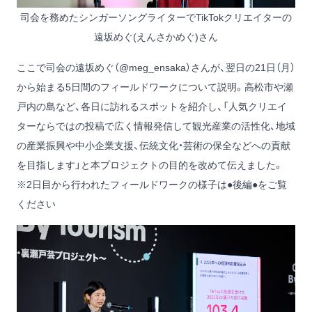
司会を務めたシンガーソングライターでTikTokクリエイターの
遠坂めぐ(えんさかめぐ)さん
ここで司会の遠坂めぐ（
@meg_ensaka
）さんが、翌日の21日（月）
から始まる5日間のフィールドワークについて説明。高松市や瀬
戸内の島など、各日に訪れるスポットを紹介し、「人気クリエイ
ターならではの投稿で広く情報発信して観光産業の活性化、地域
の産業振興や中小企業支援、伝統文化・芸術の保全などへの貢献
を目指します」と本プロジェクトの目的を改めて伝えました。
※2日目から行われたフィールドワークの様子は●後編●をご覧
ください