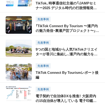
TikTok、時事通信社主催の「iJAMPセミ
ナー2025 デジタル時代の行政情報発信」
に協賛。パブリックセクターをはじめ、
ショート動画クリエイターや、偽・誤情報
先進事例
に関する有識者の出演も決定
「TikTok Connect By Tourism 〜瀬戸内
の魅力発信・裏瀬戸芸プロジェクト〜」開
催レポート
先進事例
9つの国と地域から人気TikTokクリエイ
ターが香川に集結し、瀬戸内の魅力を
TikTokで世界に発信！「瀬戸内国際芸術祭
2025」に合わせて開催された「TikTok
先進事例
Connect By Tourism 〜瀬戸内の魅力発
TikTok Connect By Tourismレポート後
信・裏瀬戸芸プロジェクト〜」開催レポー
編
ト（後編）
先進事例
電子契約で自治体DXを推進！ 大阪府内
の15自治体が導入している 電子印鑑