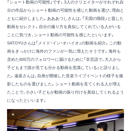
「ショート動画の可能性」です。3人のクリエイターがそれぞれ自
分の作品からショート動画の可能性を感じた動画を選び、理由と
ともに紹介しました。
あああつし
さんは、
「天国の階段」と題した
動画
をセレクト。自分の撮り方を真似してくれている人がいる
ことに気づき、ショート動画の可能性を感じたといいます。
SATOYUさんは「
メイド・イン・オハイオ
」の動画を紹介。この動
画をきっかけに海外のファンが一気に増えたそうです。海外も
含めた800万のフォロワーに届けるために「非言語で、大人から
子どもまで誰が見ても分かる動画を意識している」と語りまし
た。
遠坂さん
は、
自身が開催した音楽ライブイベントの様子
を撮
影したものを選びました。ショート動画を見てくれる人が増え
たことで、小さい子どもが動画の振り付けを真似してくれるよう
になったといいます。