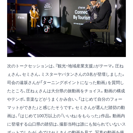
次のトークセッションは、『観光・地域産業支援』がテーマ。
圧ね
ぇ
さん、
セミ
さん、
ミスターヤバタン
さんの3名が登壇しました。
司会の
遠坂さん
が「ターニングポイントになった動画」を質問し
たところ、
圧ねぇ
さんは
大分県の旅動画
をチョイス。動画の構成
やテンポ、音楽などがうまくかみ合い、「はじめて自分のフォー
マットができた」と感じたそうです。
セミ
さんが選んだ
踏切の動
画
は、「はじめて100万以上の『いいね』をもらった」作品。動画内
に登場する山口県の踏切は、撮影当時は誰にも知られていないス
ポットでしたが、今ではセミさんの動画を見て、写真や動画を撮