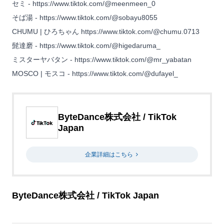
セミ -
https://www.tiktok.com/@meenmeen_0
そば湯 -
https://www.tiktok.com/@sobayu8055
CHUMU | ひろちゃん
https://www.tiktok.com/@chumu.0713
髭達磨 -
https://www.tiktok.com/@higedaruma_
ミスターヤバタン -
https://www.tiktok.com/@mr_yabatan
MOSCO | モスコ -
https://www.tiktok.com/@dufayel_
ByteDance株式会社 / TikTok
Japan
企業詳細はこちら
ByteDance株式会社 / TikTok Japan