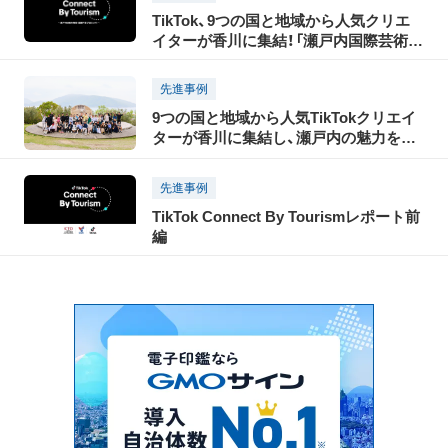
TikTok、9つの国と地域から人気クリエ
イターが香川に集結！「瀬戸内国際芸術祭
2025」の開催に合わせ、瀬戸内の魅力を
世界に発信する「TikTok Connect By
先進事例
Tourism」を開催！
9つの国と地域から人気TikTokクリエイ
ターが香川に集結し、瀬戸内の魅力を
TikTokで世界に発信！「瀬戸内国際芸術祭
2025」に合わせて開催された「TikTok
先進事例
Connect By Tourism 〜瀬戸内の魅力発
TikTok Connect By Tourismレポート前
信・裏瀬戸芸プロジェクト〜」開催レポー
編
ト（後編）