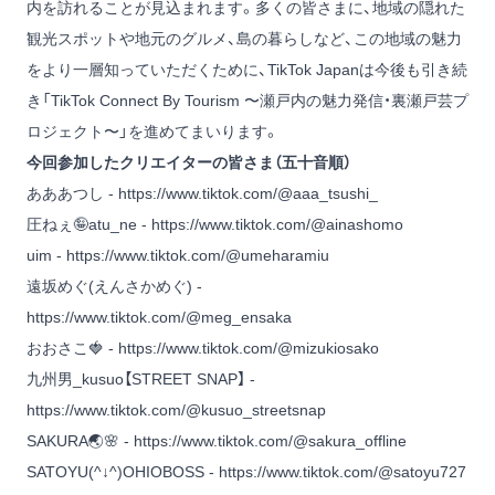
内を訪れることが見込まれます。多くの皆さまに、地域の隠れた
観光スポットや地元のグルメ、島の暮らしなど、この地域の魅力
をより一層知っていただくために、TikTok Japanは今後も引き続
き「TikTok Connect By Tourism 〜瀬戸内の魅力発信・裏瀬戸芸プ
ロジェクト〜」を進めてまいります。
今回参加したクリエイターの皆さま（五十音順）
あああつし -
https://www.tiktok.com/@aaa_tsushi_
圧ねぇ🤪atu_ne -
https://www.tiktok.com/@ainashomo
uim -
https://www.tiktok.com/@umeharamiu
遠坂めぐ(えんさかめぐ) -
https://www.tiktok.com/@meg_ensaka
おおさこ🍓 -
https://www.tiktok.com/@mizukiosako
九州男_kusuo【STREET SNAP】 -
https://www.tiktok.com/@kusuo_streetsnap
SAKURA🌏🌸 -
https://www.tiktok.com/@sakura_offline
SATOYU(^↓^)OHIOBOSS -
https://www.tiktok.com/@satoyu727