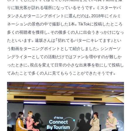
りに観光客が訪れる場所になっているそうです。
ミスターヤバ
タン
さんがターニングポイントに選んだのは、
2018年にイルミ
ネーションの景色の中で撮影した1本
。TikTokに投稿したところ
多くの視聴者を獲得し、その後多くの人に出会うきっかけになっ
たといいます。
遠坂さん
は「
切れてるバターにキレてます
」とい
う動画をターニングポイントとして紹介しました。シンガーソ
ングライターとしての活動だけではファンを増やすのが難しか
ったときに、視点を変えて日常の小さな出来事を歌にして投稿し
てみたことで多くの人に見てもらうことができたそうです。