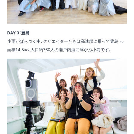
DAY 3：豊島
小雨がぱらつく中、クリエイターたちは高速船に乗って豊島へ。
面積14.5㎡、人口約760人の瀬戸内海に浮かぶ小島です。