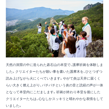
天然の洞窟の中に造られた碁石山の本堂で、護摩祈祷を体験しま
した。クリエイターたちが願い事を書いた護摩木を、ひとつずつ
読み上げながら火にくべていきます。やがて炎は天井に届くく
らい大きく燃え上がり、パチパチという炎の音と読経の声が一体
となって本堂内にこだまします。祈祷が終わり本堂を後にした
クリエイターたちは、心なしかスッキリと晴れやかな表情をして
いました。