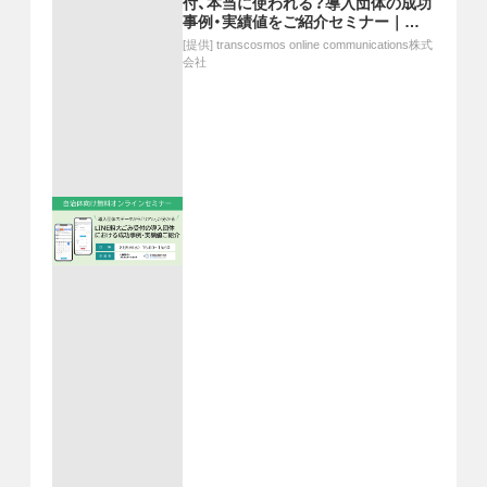
付、本当に使われる？導入団体の成功
事例・実績値をご紹介セミナー｜
8/5(水)15時開催(無料)
[提供]
transcosmos online communications株式
会社