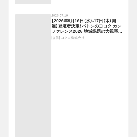
2026.07.16
【2026年9月16日（水）-17日（木）開
催】登壇者決定！バトンのヨコク カン
ファレンス2026 地域課題の大視察展
―ジモトの課題のピントとヒント
[提供]
コクヨ株式会社