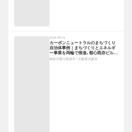
2026.05.01
カーボンニュートラルのまちづくり
自治体事例｜まちづくりとエネルギ
ー事業を両輪で推進、都心既存ビル群
における再エネ導入
神奈川県小田原市
/
大阪府大阪市