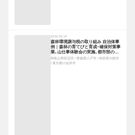
2026.06.19
森林環境譲与税の取り組み 自治体事
例｜森林の育てびと育成・確保対策事
業、山仕事体験会の実施、都市部の児
童と交流する「絆事業」を実施、こど
和歌山県田辺市
/
青森県八戸市
/
秋田県大館市
もたちへの林業体験
/
東京都小金井市