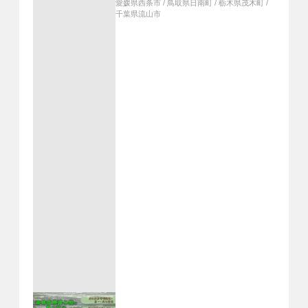
い手支援、補助金嵩上げで花粉症対策
愛媛県西条市
/
鳥取県日南町
/
栃木県茂木町
/
事業を推進、「森の中の木の学び舎」
千葉県流山市
小学校整備で木材利用