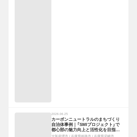
2026.06.25
カーボンニュートラルのまちづくり
自治体事例｜「SMIプロジェクト」で
都心部の魅力向上と活性化を目指す、
「ゼロカーボンキャッスル」の実現で
大阪府堺市
/
兵庫県姫路市
/
兵庫県尼崎市