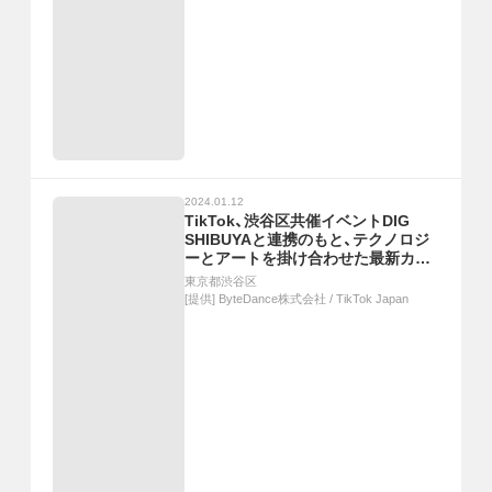
2024.01.12
TikTok、渋谷区共催イベントDIG
SHIBUYAと連携のもと、テクノロジ
ーとアートを掛け合わせた最新カル
チャー体験イベント"DIG
東京都渋谷区
SHIBUYA"の魅力を動画で発信
[提供]
ByteDance株式会社 / TikTok Japan