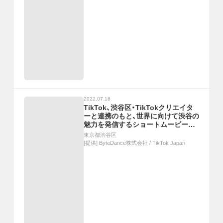
2022.07.16
TikTok、渋谷区・TikTokクリエイタ
ーと連携のもと、世界に向けて渋谷の
魅力を発信するショートムービーを
制作！7/15より順次公開
東京都渋谷区
[提供]
ByteDance株式会社 / TikTok Japan