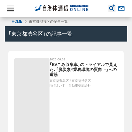
HOME
東京都渋谷区の記事一覧
「
東京都渋谷区
」の記事一覧
2026.06.08
「EVごみ収集車」のトライアルで見え
た、「脱炭素×業務環境の質向上」への
道筋
東京都豊島区
/
東京都渋谷区
[提供]
いすゞ自動車株式会社