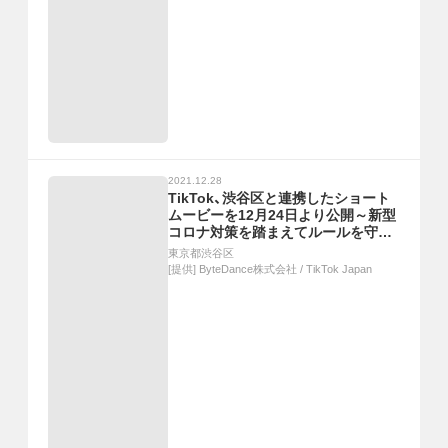
2021.12.28
TikTok、渋谷区と連携したショート
ムービーを12月24日より公開～新型
コロナ対策を踏まえてルールを守り
ながら年末を楽しく安全に過ごすた
東京都渋谷区
めの啓発キャンペーン～
[提供]
ByteDance株式会社 / TikTok Japan