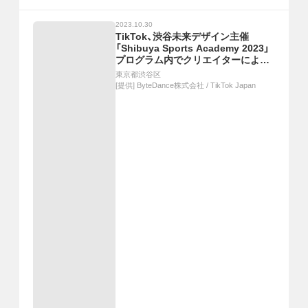
2023.10.30
TikTok、渋谷未来デザイン主催
「Shibuya Sports Academy 2023」
プログラム内でクリエイターによる
動画制作講座を実施。受講生が渋谷
東京都渋谷区
でのハロウィンに向けたマナー啓発
[提供]
ByteDance株式会社 / TikTok Japan
動画を制作