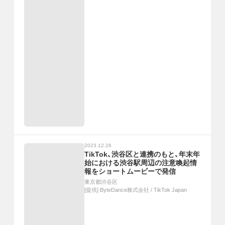
2023.12.26
TikTok、渋谷区と連携のもと、年末年
始における渋谷駅周辺の注意喚起情
報をショートムービーで発信
東京都渋谷区
[提供]
ByteDance株式会社 / TikTok Japan