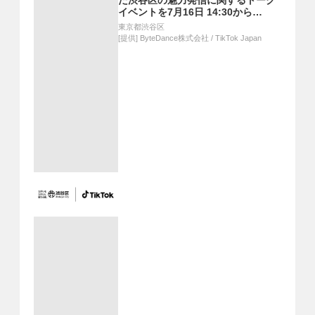
た渋谷区の魅力発信に関するトーク
イベントを7月16日 14:30から
MIYASHITA PARKで開催
東京都渋谷区
[提供]
ByteDance株式会社 / TikTok Japan