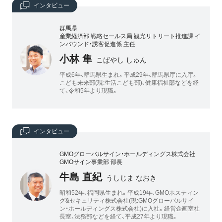
インタビュー
群馬県
産業経済部 戦略セールス局 観光リトリート推進課 イ
ンバウンド・誘客促進係 主任
小林 隼
こばやし しゅん
平成6年、群馬県生まれ。平成29年、群馬県庁に入庁。
こども未来部(現:生活こども部)、健康福祉部などを経
て、令和5年より現職。
インタビュー
GMOグローバルサイン・ホールディングス株式会社
GMOサイン事業部 部長
牛島 直紀
うしじま なおき
昭和52年、福岡県生まれ。平成19年、GMOホスティン
グ&セキュリティ株式会社(現:GMOグローバルサイ
ン・ホールディングス株式会社)に入社。経営企画室社
長室、法務部などを経て、平成27年より現職。