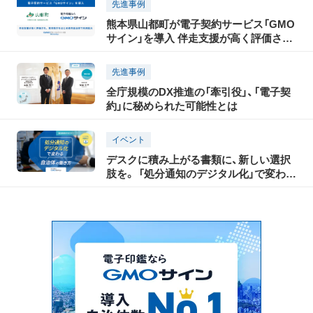
先進事例
熊本県山都町が電子契約サービス「GMO
サイン」を導入 伴走支援が高く評価さ
れ、熊本県庁をはじめ県内自治体で導入
拡大
先進事例
全庁規模のDX推進の「牽引役」、「電子契
約」に秘められた可能性とは
イベント
デスクに積み上がる書類に、新しい選択
肢を。 「処分通知のデジタル化」で変わる
自治体の働き方