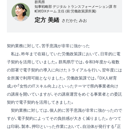
群馬県
知事戦略部 デジタル トランスフォーメーション課 市
町村DXチーム 主任 (前:労働政策課所属)
定方 美緒
さだかた みお
契約業務に対して、苦手意識が非常に強かった
私は、昨年まで在籍していた労働政策課において、日常的に電
子契約を活用していました。群馬県庁では、令和3年度から複数
の部署で電子契約の導入に向けたトライアルを行い、翌年度には
全所属で利用可能となりました。労働政策課では、「DX人材育
成」や「女性のITスキル向上」といったテーマで県内事業者向け
の講座を開いていますが、その講座運営をめぐる事業者との委託
契約で電子契約を活用してきました。
契約業務に対しては、個人的に苦手意識が非常に強かったので
すが、電子契約によってその負担感が大きく減りました。かつて
は印刷、製本、押印といった作業において、自治体が発行する「正