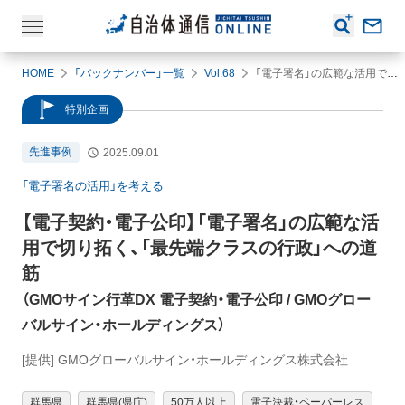
HOME
「バックナンバー」一覧
Vol.68
「電子署名」の広範な活用で切り拓く、「最先端クラスの行政」への道筋
特別企画
先進事例
2025.09.01
「電子署名の活用」を考える
【電子契約・電子公印】
「電子署名」の広範な活
用で切り拓く、「最先端クラスの行政」への道
筋
（
GMOサイン行革DX 電子契約・電子公印
/ GMOグロー
バルサイン・ホールディングス
）
[提供] GMOグローバルサイン・ホールディングス株式会社
群馬県
群馬県(県庁)
50万人以上
電子決裁・ペーパーレス