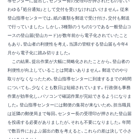
導センターに提出し、センター長の受理印が押されたものを、い
わゆる「処分通知」として交付を受けなければいけません。従来
登山指導センターでは、紙の書類を郵送で受け付け、交付も郵送
で行っていました。しかし、3種類のうちの1つである一般登山コ
ースの登山届(登山カード)が数年前から電子化されていたこと
もあり、登山者の利便性を考え、当課の管轄する登山届も今年4
月から電子化に踏み切りました。
この結果、提出作業が大幅に簡略化されたことから、登山者の
利便性が向上していることは間違いありません。郵送でのやり
取りがなくなったため、登山指導センターに到達するまでの時間
についても、少なくとも数日は短縮されています。行政側も事務
作業が効率化し、パソコンで確認作業が完結できるようになりま
した。登山指導センターには郵便の集荷が来ないため、担当職員
は近隣の郵便局まで毎回、センター長の受理印が押された登山届
を投函する必要がありましたが、それも不要になりました。年間
で数百件におよぶ届出の数を考えると、これらの差は決して小さ