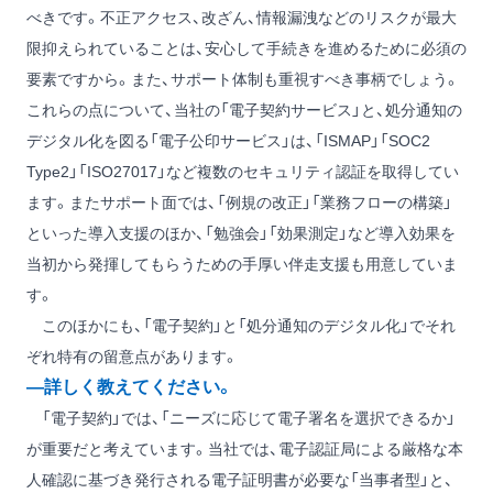
べきです。不正アクセス、改ざん、情報漏洩などのリスクが最大
限抑えられていることは、安心して手続きを進めるために必須の
要素ですから。また、サポート体制も重視すべき事柄でしょう。
これらの点について、当社の「電子契約サービス」と、処分通知の
デジタル化を図る「電子公印サービス」は、「ISMAP」「SOC2
Type2」「ISO27017」など複数のセキュリティ認証を取得してい
ます。またサポート面では、「例規の改正」「業務フローの構築」
といった導入支援のほか、「勉強会」「効果測定」など導入効果を
当初から発揮してもらうための手厚い伴走支援も用意していま
す。
このほかにも、「電子契約」と「処分通知のデジタル化」でそれ
ぞれ特有の留意点があります。
―詳しく教えてください。
「電子契約」では、「ニーズに応じて電子署名を選択できるか」
が重要だと考えています。当社では、電子認証局による厳格な本
人確認に基づき発行される電子証明書が必要な「当事者型」と、