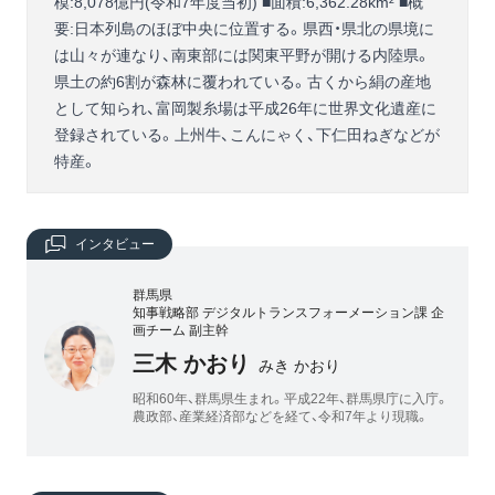
模:8,078億円(令和7年度当初) ■面積:6,362.28km² ■概
要:日本列島のほぼ中央に位置する。県西・県北の県境に
は山々が連なり、南東部には関東平野が開ける内陸県。
県土の約6割が森林に覆われている。古くから絹の産地
として知られ、富岡製糸場は平成26年に世界文化遺産に
登録されている。上州牛、こんにゃく、下仁田ねぎなどが
特産。
インタビュー
群馬県
知事戦略部 デジタルトランスフォーメーション課 企
画チーム 副主幹
三木 かおり
みき かおり
昭和60年、群馬県生まれ。平成22年、群馬県庁に入庁。
農政部、産業経済部などを経て、令和7年より現職。