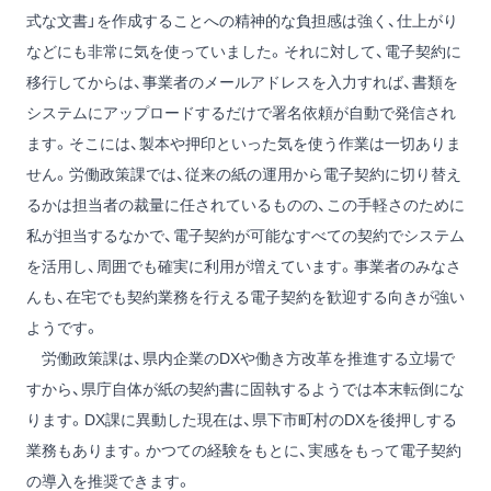
式な文書」を作成することへの精神的な負担感は強く、仕上がり
などにも非常に気を使っていました。それに対して、電子契約に
移行してからは、事業者のメールアドレスを入力すれば、書類を
システムにアップロードするだけで署名依頼が自動で発信され
ます。そこには、製本や押印といった気を使う作業は一切ありま
せん。労働政策課では、従来の紙の運用から電子契約に切り替え
るかは担当者の裁量に任されているものの、この手軽さのために
私が担当するなかで、電子契約が可能なすべての契約でシステム
を活用し、周囲でも確実に利用が増えています。事業者のみなさ
んも、在宅でも契約業務を行える電子契約を歓迎する向きが強い
ようです。
労働政策課は、県内企業のDXや働き方改革を推進する立場で
すから、県庁自体が紙の契約書に固執するようでは本末転倒にな
ります。DX課に異動した現在は、県下市町村のDXを後押しする
業務もあります。かつての経験をもとに、実感をもって電子契約
の導入を推奨できます。