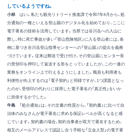
しているようですね。
小林
はい。私たち観光リトリート推進課で令和7年4月から、処
分通知の一種といえる登山届のデジタル化を始めており、ここに
電子署名の技術を活用しています。当県では谷川岳への入山に
際し、特に死亡事故が多い「登山危険地区」に入る登山者には、条
例に基づき谷川岳登山指導センターへの「登山届」の提出を義務
づけています。従来は郵送で受け付け、その登山届にセンター長
の受領印を押印して返送する形をとっていましたが、この一連の
業務をオンライン上で行えるようにしました。職員も利用者も
利便性が向上するのは「電子契約」と同様ですが、1つ課題となっ
たのが、受領印の代わりに採用した電子署名の「真正性」をいか
に担保するかでした。
牛島
「処分通知」は、その文書の性質から、「契約書」に比べて自
治体のみなさんが電子署名に求める保証レベルが高くなると感
じています。契約書の場合、契約当事者が双方で署名するため、
相互のメールアドレスで認証し合う手軽な「立会人型」の電子署