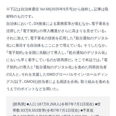
※下記は自治体通信 Vol.68(2025年9月号)から抜粋し、記事は取
材時のものです。
自治体において、DX推進による業務変革が進むなか、電子署名を
活用した「電子契約」の導入機運がさらに高まりを見せている。
それに加えて、電子署名の技術を応用した「処分通知のデジタル
化」に着目する自治体もここにきて増えている。そうしたなか、
「電子契約」を全国に先駆けて導入し、「処分通知のデジタル化」
にもいち早く着手しているのが群馬県だ。そこで本誌では、「電
子契約」の導入と「処分通知のデジタル化」を進めた同県担当者
の2人と、それを支援したGMOグローバルサイン・ホールディン
グス(以下、GMO社)担当者による鼎談を企画。取り組みを進める
うえでのポイントなどを聞いた。
[群馬県] ■人口:187万8,268人(令和7年7月1日現在) ■世
帯数:83万8,553世帯(令和7年7月1日現在) ■予算規