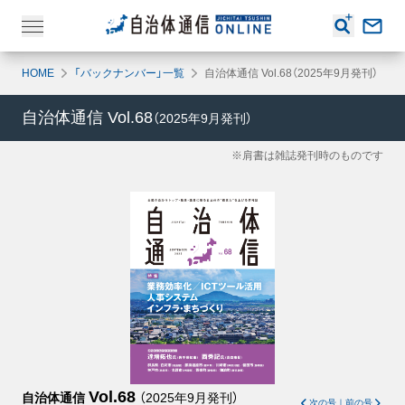
HOME
「バックナンバー」一覧
自治体通信 Vol.68（2025年9月発刊）
自治体通信
Vol.68
（
2025年9月
発刊）
※肩書は雑誌発刊時のものです
Vol.68
自治体通信
（
2025年9月
発刊）
次の号
｜
前の号