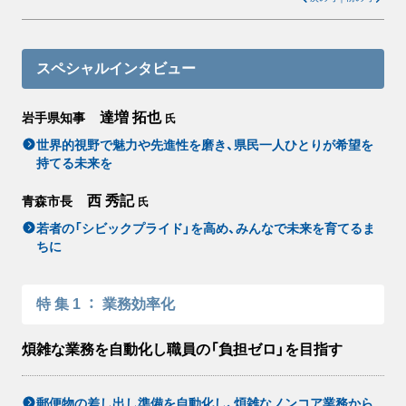
スペシャルインタビュー
達増 拓也
岩手県知事
氏
世界的視野で魅力や先進性を磨き、県民一人ひとりが希望を
持てる未来を
西 秀記
青森市長
氏
若者の「シビックプライド」を高め、みんなで未来を育てるま
ちに
特集1
：
業務効率化
煩雑な業務を自動化し職員の「負担ゼロ」を目指す
郵便物の差し出し準備を自動化し、煩雑なノンコア業務から