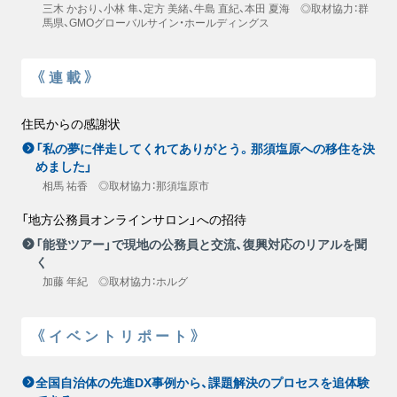
三木 かおり、小林 隼、定方 美緒、牛島 直紀、本田 夏海 ◎取材協力：群
馬県、GMOグローバルサイン・ホールディングス
《連載》
住民からの感謝状
「私の夢に伴走してくれてありがとう。那須塩原への移住を決
めました」
相馬 祐香 ◎取材協力：那須塩原市
「地方公務員オンラインサロン」への招待
「能登ツアー」で現地の公務員と交流、復興対応のリアルを聞
く
加藤 年紀 ◎取材協力：ホルグ
《イベントリポート》
全国自治体の先進DX事例から、課題解決のプロセスを追体験