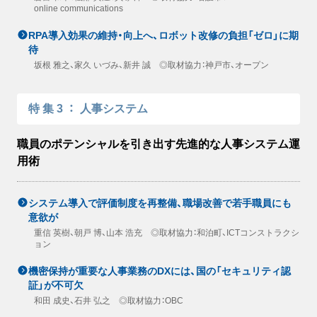
online communications
RPA導入効果の維持・向上へ、ロボット改修の負担「ゼロ」に期
待
坂根 雅之、家久 いづみ、新井 誠 ◎取材協力：神戸市、オープン
特集3
：
人事システム
職員のポテンシャルを引き出す先進的な人事システム運
用術
システム導入で評価制度を再整備、職場改善で若手職員にも
意欲が
重信 英樹、朝戸 博、山本 浩充 ◎取材協力：和泊町、ICTコンストラクシ
ョン
機密保持が重要な人事業務のDXには、国の「セキュリティ認
証」が不可欠
和田 成史、石井 弘之 ◎取材協力：OBC