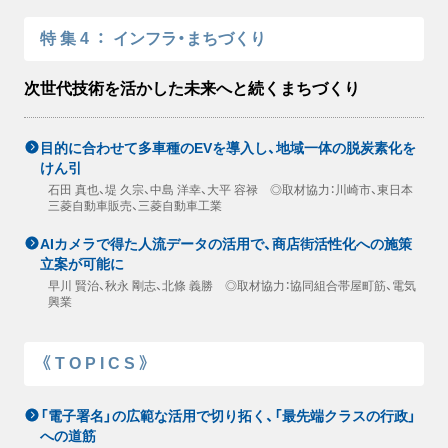
特集4
：
インフラ・まちづくり
次世代技術を活かした未来へと続くまちづくり
目的に合わせて多車種のEVを導入し、地域一体の脱炭素化を
けん引
石田 真也、堤 久宗、中島 洋幸、大平 容禄 ◎取材協力：川崎市、東日本
三菱自動車販売、三菱自動車工業
AIカメラで得た人流データの活用で、商店街活性化への施策
立案が可能に
早川 賢治、秋永 剛志、北條 義勝 ◎取材協力：協同組合帯屋町筋、電気
興業
《TOPICS》
「電子署名」の広範な活用で切り拓く、「最先端クラスの行政」
への道筋