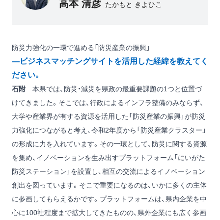
高本 清彦
たかもと きよひこ
防災力強化の一環で進める「防災産業の振興」
―ビジネスマッチングサイトを活用した経緯を教えてく
ださい。
石附
本県では、防災・減災を県政の最重要課題の1つと位置づ
けてきました。そこでは、行政によるインフラ整備のみならず、
大学や産業界が有する資源を活用した「防災産業の振興」が防災
力強化につながると考え、令和2年度から「防災産業クラスター」
の形成に力を入れています。その一環として、防災に関する資源
を集め、イノベーションを生み出すプラットフォーム「にいがた
防災ステーション」を設置し、相互の交流によるイノベーション
創出を図っています。そこで重要になるのは、いかに多くの主体
に参画してもらえるかです。プラットフォームは、県内企業を中
心に100社程度まで拡大してきたものの、県外企業にも広く参画