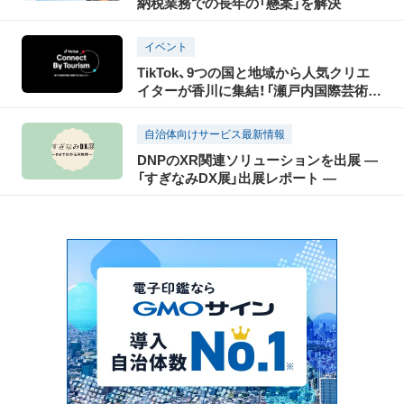
納税業務での長年の「懸案」を解決
ト（前編）
イベント
TikTok、9つの国と地域から人気クリエ
イターが香川に集結！「瀬戸内国際芸術祭
2025」の開催に合わせ、瀬戸内の魅力を
世界に発信する「TikTok Connect By
自治体向けサービス最新情報
Tourism」を開催！
DNPのXR関連ソリューションを出展 ―
「すぎなみDX展」出展レポート ―