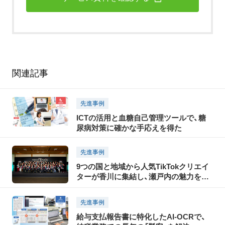
関連記事
先進事例
ICTの活用と血糖自己管理ツールで、糖
尿病対策に確かな手応えを得た
先進事例
9つの国と地域から人気TikTokクリエイ
ターが香川に集結し、瀬戸内の魅力を
TikTokで世界に発信！「瀬戸内国際芸術祭
2025」に合わせて開催された「TikTok
先進事例
Connect By Tourism 〜瀬戸内の魅力発
給与支払報告書に特化したAI-OCRで、
信・裏瀬戸芸プロジェクト〜」開催レポー