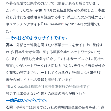
を募る段階では県庁の力だけでは限界があると感じていまし
た。そうしたなか、令和4年1月に包括連携協定を締結した日本生
命と具体的な連携項目を議論する中で、浮上したのが同社のビジ
ネスマッチングサイト『Biz-Create®
*
by NISSAY』の活用でし
た。
―それはどのようなサイトですか。
高本
外部との連携を図りたい事業テーマをサイト上に登録す
れば、日本生命が全国に有する顧客企業のネットワークの中か
ら、条件に合致した企業を紹介してくれるサービスです。同社の
豊富な企業ネットワークは大変魅力であり、専任の担当者が仲介
や商談の設定までサポートしてくれる点も評価し、令和5年8月
末から同サイトへの登録を開始しています。
*
Biz-Create®は株式会社三井住友銀行の登録商標です
独力では出会えない企業との商談の機会が得られた
―効果はいかがですか。
石附
令和6年11月までに、7社の防災関連企業の紹介を受け、商