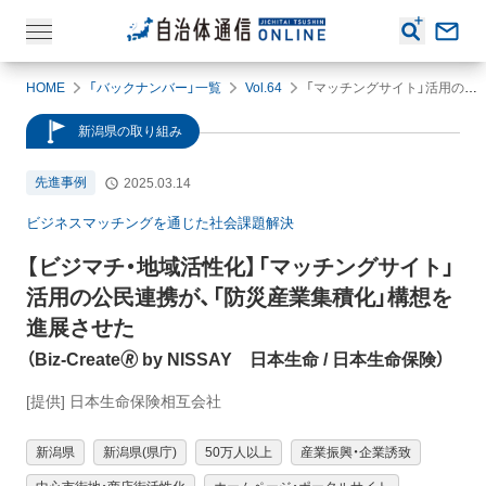
HOME
「バックナンバー」一覧
Vol.64
「マッチングサイト」活用の公民連携が、「防災産業集積化」構想を進展させた
新潟県の取り組み
先進事例
2025.03.14
ビジネスマッチングを通じた社会課題解決
【ビジマチ・地域活性化】
「マッチングサイト」
活用の公民連携が、「防災産業集積化」構想を
進展させた
（
Biz-Create🄬 by NISSAY 日本生命
/ 日本生命保険
）
[提供] 日本生命保険相互会社
新潟県
新潟県(県庁)
50万人以上
産業振興・企業誘致