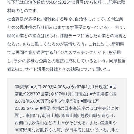
※下記は自治体通信 Vol.64(2025年3月号)から抜粋し、記事は取
材時のものです。
社会課題が多様化、複雑化する昨今、自治体にとって、民間企業
との公民連携の取り組みはますます重要になっている。一方で、
民間企業との接点は限られ、課題テーマに適した企業との連携と
なると、さらに難しくなるのが実情だろう。これに対し、新潟県
では民間企業が運営する「ビジネスマッチングサイト」を活用
し、県外の多様な企業との連携に成功しているという。同県担当
者2人に、サイト活用の経緯とその効果について聞いた。
[新潟県] ■人口:209万4,008人(令和7年1月1日現在) ■世
帯数:92万707世帯(令和7年1月1日現在) ■予算規模:1兆
2,871億5,000万円(令和6年度当初) ■面積:1万
2,583.67km² ■概要:本州の日本海沿岸のほぼ中央部に位
置し、東側には朝日山地、飯豊山地、越後山脈が連なり、
西側には妙高山などの山々がそびえる。また、信濃川や
阿賀野川など数多くの河川が日本海に注いでいる。川の