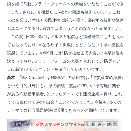
談を経て5社にプラットフォームへの参画をいただくことができ
ました。さらに、今後新たに6社との商談も控えています。これ
らの企業はいずれも公民連携に関心が高く、保有する技術や資産
もユニークであり、独力では出会うことのなかった企業でした。
この間、日本生命にはメルマガ配信など情報発信にも力を入れ
てもらっており、単なるサイト掲載にとどまらない手厚い支援を
実感しています。今年9月には「防災推進国民大会」の本県開催も
決まっており、プラットフォームの充実と合わせて、「防災とい
えば新潟」というブランドを確立していきたいです。
高本
『Biz-Create® by NISSAY』の活用では、「防災産業の振興」
という目的以外にも、「県の伝統工芸品のPR」や「県有地に関心
がある不動産事業者」といったテーマでも連携企業を募り、これ
までに合わせて5社と出会うことができました。今後も、多くの
テーマでの社会課題解決に活用できるものと期待しています。