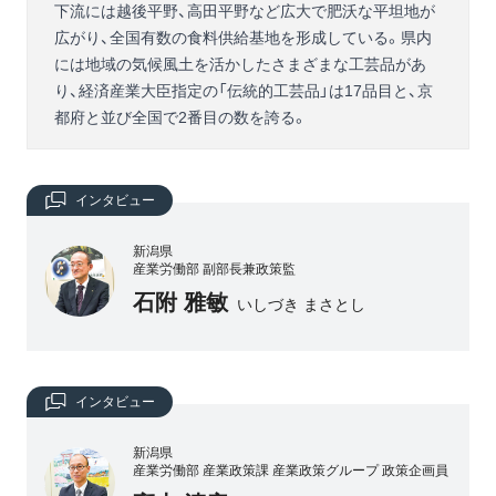
下流には越後平野、高田平野など広大で肥沃な平坦地が
広がり、全国有数の食料供給基地を形成している。県内
には地域の気候風土を活かしたさまざまな工芸品があ
り、経済産業大臣指定の「伝統的工芸品」は17品目と、京
都府と並び全国で2番目の数を誇る。
インタビュー
新潟県
産業労働部 副部長兼政策監
石附 雅敏
いしづき まさとし
インタビュー
新潟県
産業労働部 産業政策課 産業政策グループ 政策企画員